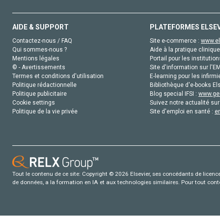
AIDE & SUPPORT
PLATEFORMES ELSE
Contactez-nous / FAQ
Site e-commerce :
www.el
Qui sommes-nous ?
Aide à la pratique clinique
Mentions légales
Portail pour les institution
© - Avertissements
Site d'information sur l'E
Termes et conditions d'utilisation
E-learning pour les infirmi
Politique rédactionnelle
Bibliothèque d'e-books Els
Politique publicitaire
Blog special IFSI :
www.gen
Cookie settings
Suivez notre actualité sur
Politique de la vie privée
Site d'emploi en santé :
e
Tout le contenu de ce site: Copyright © 2026 Elsevier, ses concédants de licence e
de données, a la formation en IA et aux technologies similaires. Pour tout con