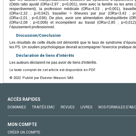
(Odds ratio ajusté (ORa=2,97 ; p=0,001), vivre avec la famille ou les ami
respectivement), la profession médicale (ORa=4,53 ; p<0,001), travaill
(ORa=2,32 ; p=0,042), travailler > 6heures par jour (ORa=3,43 ; p
(ORa=2,01 ; p=0,036). De plus, avoir une alimentation déséquilibrée (OR
(ORa=2,08 ; p=0,008) et incompétent au travail (ORa=2,85 ; p=0,012
l’épuisement professionnel.
Discussion/Conclusion
Les résultats de cette étude ont démontré que le taux de syndrome d’épuis
les PS. Un soutien psychologique devrait accompagner l'exercice pratique de
Déclaration de liens d'intérêts
Les auteurs déclarent ne pas avoir de liens d'intérêts.
Le texte complet de cet article est disponible en PDF.
© 2022 Publié par Elsevier Masson SAS.
ACCÈS RAPIDES
DOMAINES
TRAITÉS EMC
REVUES
LIVRES
NOS FORMULES D'AB
MON COMPTE
CRÉER UN COMPTE