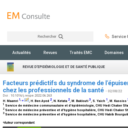
Rechercher
Service C
Rechercher
Actualités
Revues
Traités EMC
Domaines
REVUE D'EPIDÉMIOLOGIE ET DE SANTÉ PUBLIQUE
Facteurs prédictifs du syndrome de l’épuis
chez les professionnels de la santé
- 02/08/22
Doi : 10.1016/j.respe.2022.06.263
1
,
⁎
2
2
3
1
H. Maamri
, H. Ben Ayed
, N. Ketata
, M. Baklouti
, S. Yaich
, M. Kassiss
1
Service de médecine communautaire et d’épidémiologie, CHU Hedi Chaker Sfa
2
Service de médecine préventive et d'hygiène hospitalière, CHU Hedi Chaker S
3
Service de médecine préventive et d'hygiène hospitalière, CHU Habib Bourgui
⁎
Auteur correspondant.