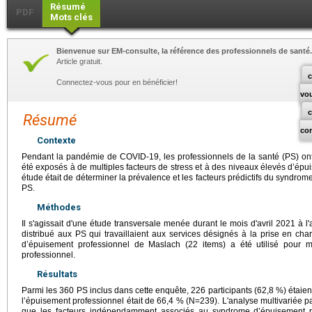
Résumé
PDF
Mots clés
Bienvenue sur EM-consulte, la référence des professionnels de santé.
Article gratuit.
c
Connectez-vous pour en bénéficier!
vo
Résumé
co
Contexte
Pendant la pandémie de COVID-19, les professionnels de la santé (PS) ont
été exposés à de multiples facteurs de stress et à des niveaux élevés d’épui
étude était de déterminer la prévalence et les facteurs prédictifs du syndro
PS.
Méthodes
Il s'agissait d'une étude transversale menée durant le mois d'avril 2021 à l
distribué aux PS qui travaillaient aux services désignés à la prise en cha
d’épuisement professionnel de Maslach (22 items) a été utilisé pour 
professionnel.
Résultats
Parmi les 360 PS inclus dans cette enquête, 226 participants (62,8 %) étai
l’épuisement professionnel était de 66,4 % (N=239). L'analyse multivariée pa
que les facteurs indépendamment associés au syndrome d’épuisement pr