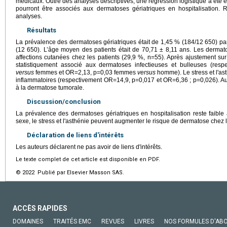
médicaux. Outre des analyses descriptives, une régression logistique a été e
pourront être associés aux dermatoses gériatriques en hospitalisation. R
analyses.
Résultats
La prévalence des dermatoses gériatriques était de 1,45 % (184/12 650) pa
(12 650). L’âge moyen des patients était de 70,71 ± 8,11 ans. Les dermatos
affections cutanées chez les patients (29,9 %, n=55). Après ajustement sur 
statistiquement associé aux dermatoses infectieuses et bulleuses (re
versus
femmes et OR=2,13, p=0,03 femmes
versus
homme). Le stress et l'as
inflammatoires (respectivement OR=14,9, p=0,017 et OR=6,36 ; p=0,026). Auc
à la dermatose tumorale.
Discussion/conclusion
La prévalence des dermatoses gériatriques en hospitalisation reste fai
sexe, le stress et l'asthénie peuvent augmenter le risque de dermatose chez
Déclaration de liens d'intérêts
Les auteurs déclarent ne pas avoir de liens d'intérêts.
Le texte complet de cet article est disponible en PDF.
© 2022 Publié par Elsevier Masson SAS.
ACCÈS RAPIDES
DOMAINES
TRAITÉS EMC
REVUES
LIVRES
NOS FORMULES D'AB