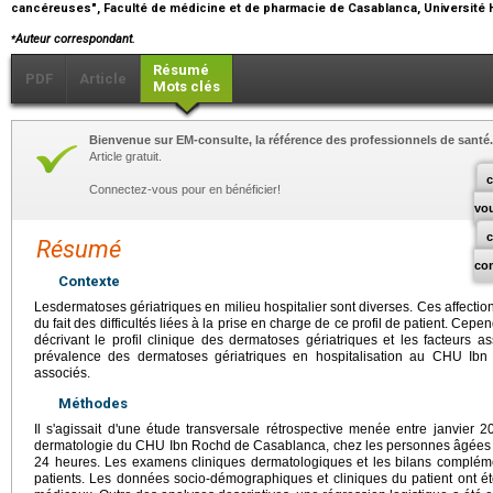
cancéreuses", Faculté de médicine et de pharmacie de Casablanca, Université 
⁎
Auteur correspondant.
Résumé
PDF
Article
Mots clés
Bienvenue sur EM-consulte, la référence des professionnels de santé.
Article gratuit.
c
Connectez-vous pour en bénéficier!
vo
Résumé
co
Contexte
Lesdermatoses gériatriques en milieu hospitalier sont diverses. Ces affecti
du fait des difficultés liées à la prise en charge de ce profil de patient. Ce
décrivant le profil clinique des dermatoses gériatriques et les facteurs ass
prévalence des dermatoses gériatriques en hospitalisation au CHU Ibn
associés.
Méthodes
Il s'agissait d'une étude transversale rétrospective menée entre janvier 
dermatologie du CHU Ibn Rochd de Casablanca, chez les personnes âgées d
24 heures. Les examens cliniques dermatologiques et les bilans complémen
patients. Les données socio-démographiques et cliniques du patient ont été