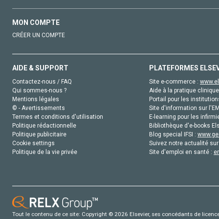
MON COMPTE
CRÉER UN COMPTE
AIDE & SUPPORT
PLATEFORMES ELSE
Contactez-nous / FAQ
Site e-commerce :
www.el
Qui sommes-nous ?
Aide à la pratique clinique
Mentions légales
Portail pour les institution
© - Avertissements
Site d'information sur l'E
Termes et conditions d'utilisation
E-learning pour les infirmi
Politique rédactionnelle
Bibliothèque d'e-books Els
Politique publicitaire
Blog special IFSI :
www.gen
Cookie settings
Suivez notre actualité sur
Politique de la vie privée
Site d'emploi en santé :
e
Tout le contenu de ce site: Copyright © 2026 Elsevier, ses concédants de licence e