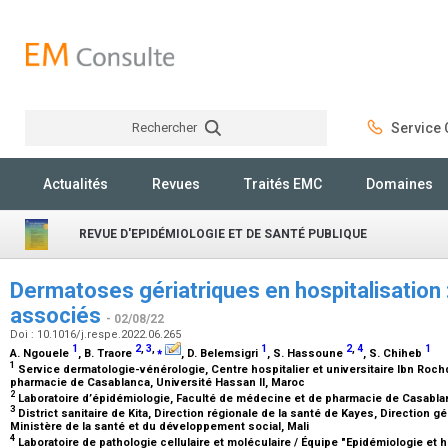
Rechercher
Service C
Rechercher
Actualités
Revues
Traités EMC
Domaines
REVUE D'EPIDÉMIOLOGIE ET DE SANTÉ PUBLIQUE
Dermatoses gériatriques en hospitalisation 
associés
- 02/08/22
Doi : 10.1016/j.respe.2022.06.265
1
2
,
3
,
⁎
1
2
,
4
1
A. Ngouele
, B. Traore
, D. Belemsigri
, S. Hassoune
, S. Chiheb
1
Service dermatologie-vénérologie, Centre hospitalier et universitaire Ibn Roc
pharmacie de Casablanca, Université Hassan II, Maroc
2
Laboratoire d’épidémiologie, Faculté de médecine et de pharmacie de Casablan
3
District sanitaire de Kita, Direction régionale de la santé de Kayes, Direction g
Ministère de la santé et du développement social, Mali
4
Laboratoire de pathologie cellulaire et moléculaire / Équipe "Epidémiologie et