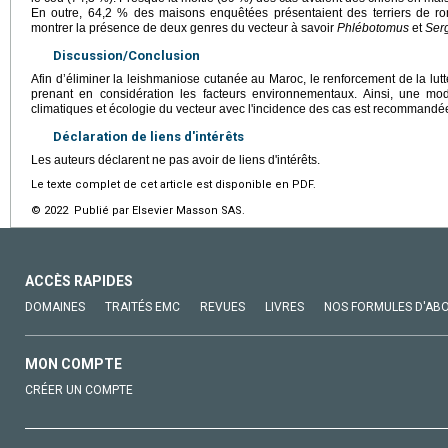
En outre, 64,2 % des maisons enquêtées présentaient des terriers de r
montrer la présence de deux genres du vecteur à savoir
Phlébotomus
et
Ser
Discussion/Conclusion
Afin d’éliminer la leishmaniose cutanée au Maroc, le renforcement de la lutt
prenant en considération les facteurs environnementaux. Ainsi, une modé
climatiques et écologie du vecteur avec l'incidence des cas est recommandé
Déclaration de liens d'intérêts
Les auteurs déclarent ne pas avoir de liens d'intérêts.
Le texte complet de cet article est disponible en PDF.
© 2022 Publié par Elsevier Masson SAS.
ACCÈS RAPIDES
DOMAINES
TRAITÉS EMC
REVUES
LIVRES
NOS FORMULES D'AB
MON COMPTE
CRÉER UN COMPTE