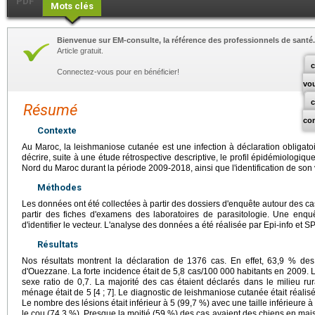
PDF
Mots clés
Bienvenue sur EM-consulte, la référence des professionnels de santé.
Article gratuit.
c
Connectez-vous pour en bénéficier!
vo
Résumé
co
Contexte
Au Maroc, la leishmaniose cutanée est une infection à déclaration obligatoire
décrire, suite à une étude rétrospective descriptive, le profil épidémiologiq
Nord du Maroc durant la période 2009-2018, ainsi que l'identification de so
Méthodes
Les données ont été collectées à partir des dossiers d'enquête autour des c
partir des fiches d'examens des laboratoires de parasitologie. Une enqu
d'identifier le vecteur. L'analyse des données a été réalisée par Epi-info et S
Résultats
Nos résultats montrent la déclaration de 1376 cas. En effet, 63,9 % des 
d'Ouezzane. La forte incidence était de 5,8 cas/100 000 habitants en 2009. L’
sexe ratio de 0,7. La majorité des cas étaient déclarés dans le milieu ru
ménage était de 5 [4 ; 7]. Le diagnostic de leishmaniose cutanée était réalisé
Le nombre des lésions était inférieur à 5 (99,7 %) avec une taille inférieure à
le cou (74,3 %). Presque la moitié (59 %) des cas avaient des chiens en mais