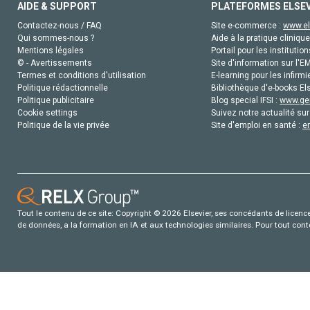
AIDE & SUPPORT
PLATEFORMES ELSE
Contactez-nous / FAQ
Site e-commerce :
www.el
Qui sommes-nous ?
Aide à la pratique clinique
Mentions légales
Portail pour les institution
© - Avertissements
Site d'information sur l'E
Termes et conditions d'utilisation
E-learning pour les infirmi
Politique rédactionnelle
Bibliothèque d'e-books Els
Politique publicitaire
Blog special IFSI :
www.gen
Cookie settings
Suivez notre actualité sur
Politique de la vie privée
Site d'emploi en santé :
e
Tout le contenu de ce site: Copyright © 2026 Elsevier, ses concédants de licence e
de données, a la formation en IA et aux technologies similaires. Pour tout con