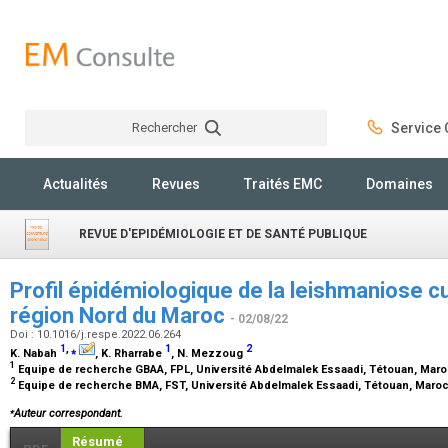
Rechercher
Service C
Rechercher
Actualités
Revues
Traités EMC
Domaines
REVUE D'EPIDÉMIOLOGIE ET DE SANTÉ PUBLIQUE
Profil épidémiologique de la leishmaniose c
région Nord du Maroc
- 02/08/22
Doi : 10.1016/j.respe.2022.06.264
1
,
⁎
1
2
K. Nabah
, K. Rharrabe
, N. Mezzoug
1
Equipe de recherche GBAA, FPL, Université Abdelmalek Essaadi, Tétouan, Mar
2
Equipe de recherche BMA, FST, Université Abdelmalek Essaadi, Tétouan, Maro
⁎
Auteur correspondant.
Résumé