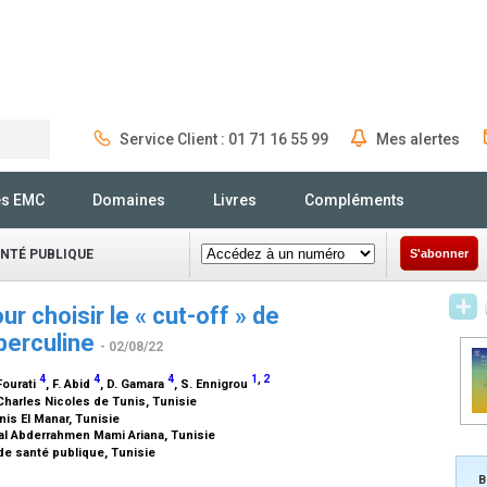
Service Client : 01 71 16 55 99
Mes alertes
Rechercher
és EMC
Domaines
Livres
Compléments
ANTÉ PUBLIQUE
S'abonner
r choisir le « cut-off » de
uberculine
- 02/08/22
4
4
4
1
,
2
 Fourati
, F. Abid
, D. Gamara
, S. Ennigrou
Charles Nicoles de Tunis, Tunisie
is El Manar, Tunisie
tal Abderrahmen Mami Ariana, Tunisie
de santé publique, Tunisie
B