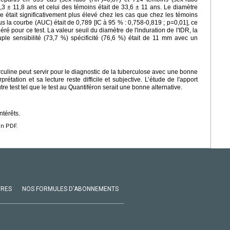
,3 ± 11,8 ans et celui des témoins était de 33,6 ± 11 ans. Le diamètre
ne était significativement plus élevé chez les cas que chez les témoins
ous la courbe (AUC) était de 0,789 [IC à 95 % : 0,758-0,819 ; p=0,01], ce
é pour ce test. La valeur seuil du diamètre de l'induration de l'IDR, la
uple sensibilité (73,7 %) spécificité (76,6 %) était de 11 mm avec un
culine peut servir pour le diagnostic de la tuberculose avec une bonne
prétation et sa lecture reste difficile et subjective. L’étude de l'apport
re test tel que le test au Quantiféron serait une bonne alternative.
ntérêts.
en PDF.
VRES
NOS FORMULES D'ABONNEMENTS