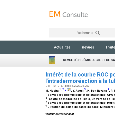
Rechercher
Actualités
Revues
Trait
REVUE D'EPIDÉMIOLOGIE ET DE S
Intérêt de la courbe ROC pou
l'intradermoréaction à la t
Doi : 10.1016/j.respe.2022.06.267
1
,
2
,
⁎
3
1
M. Nouira
, Y. Ayedi
, H. Ben Rayana
, R.
1
Service d'épidémiologie et de statistique, CHU 
2
Faculté de médecine de Tunis, Université de Tun
3
Service d'épidémiologie et de statistique, Hôpi
4
Direction de soins de santé de base, Ministère 
⁎
Auteur correspondant.