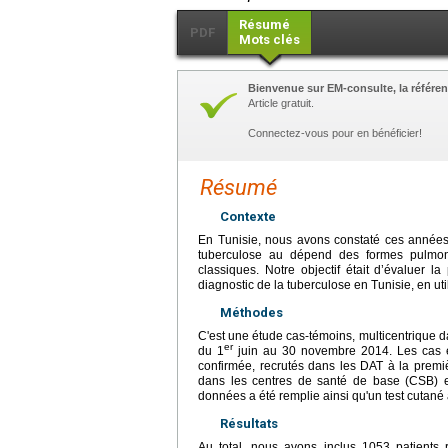
Résumé
PDF
Mots clés
Bienvenue sur EM-consulte, la référen
Article gratuit.
Connectez-vous pour en bénéficier!
Résumé
Contexte
En Tunisie, nous avons constaté ces années
tuberculose au dépend des formes pulmona
classiques. Notre objectif était d’évaluer l
diagnostic de la tuberculose en Tunisie, en u
Méthodes
C'est une étude cas-témoins, multicentrique d
er
du 1
juin au 30 novembre 2014. Les cas ét
confirmée, recrutés dans les DAT à la premiè
dans les centres de santé de base (CSB) et
données a été remplie ainsi qu'un test cutané 
Résultats
Au total, nous avons inclus 1053 patients r