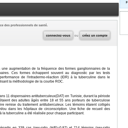
p
ce des professionnels de santé.
connectez-vous
ou
créez un compte
 une augmentation de la fréquence des formes ganglionnaires de la
ires. Ces formes échappent souvent au diagnostic par les tests
a performance de l'intradermo-réaction (IDR) à la tuberculine dans le
tilisant la méthodologie de la courbe ROC.
ans 11 dispensaires antituberculeux(DAT) en Tunisie, durant la période
aient des adultes âgés entre 18 et 55 ans porteurs de tuberculose
re remise du traitement antituberculeux. Les témoins étaient colligés
/ou dans les hôpitaux de circonscription. Une fiche de recueil des
à la tuberculine a été réalisée pour chaque participant.
épartis en 339 cas (sex-ratio (H/F)=0,87) et 714 témoins (sex-ratio