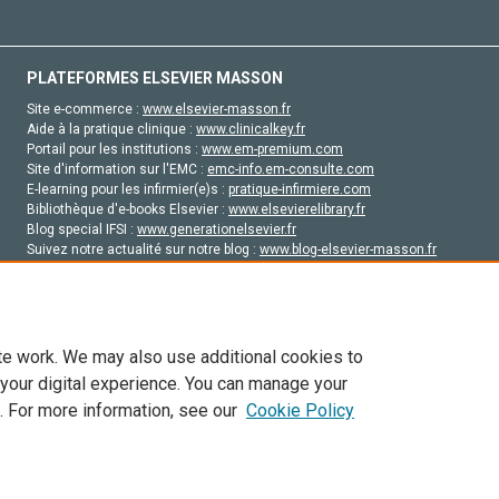
PLATEFORMES ELSEVIER MASSON
Site e-commerce :
www.elsevier-masson.fr
Aide à la pratique clinique :
www.clinicalkey.fr
Portail pour les institutions :
www.em-premium.com
Site d'information sur l'EMC :
emc-info.em-consulte.com
E-learning pour les infirmier(e)s :
pratique-infirmiere.com
Bibliothèque d'e-books Elsevier :
www.elsevierelibrary.fr
Blog special IFSI :
www.generationelsevier.fr
Suivez notre actualité sur notre blog :
www.blog-elsevier-masson.fr
Site d'emploi en santé :
emploisante.com
te work. We may also use additional cookies to
 your digital experience. You can manage your
. For more information, see our
Cookie Policy
vier, ses concédants de licence et ses contributeurs. Tout les droits sont réservés, y 
ogies similaires. Pour tout contenu en libre accès, les conditions de licence Creati