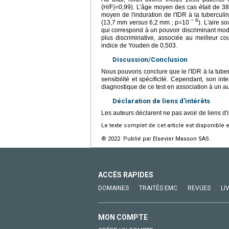
(H/F)=0,99). L’âge moyen des cas était de 38
moyen de l'induration de l'IDR à la tuberculi
− 6
(13,7 mm
versus
6,2 mm ; p=10
). L'aire s
qui correspond à un pouvoir discriminant modér
plus discriminative, associée au meilleur co
indice de Youden de 0,503.
Discussion/Conclusion
Nous pouvons conclure que le l'IDR à la tuber
sensibilité et spécificité. Cependant, son inter
diagnostique de ce test en association à un aut
Déclaration de liens d'intérêts
Les auteurs déclarent ne pas avoir de liens d'i
Le texte complet de cet article est disponible 
© 2022 Publié par Elsevier Masson SAS.
ACCÈS RAPIDES
DOMAINES
TRAITÉS EMC
REVUES
LI
MON COMPTE