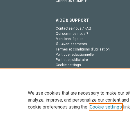
CRÉER UN COMPTE
AIDE & SUPPORT
Contactez-nous / FAQ
Qui sommes-nous ?
Mentions légales
© - Avertissements
Termes et conditions d'utilisation
Politique rédactionnelle
Politique publicitaire
Cookie settings
Politique de la vie privée
We use cookies that are necessary to make our si
analyze, improve, and personalize our content and
cookie preferences using the
Cookie settings
link
Tout le contenu de ce site: Copyright © 2026 Else
de données, a la formation en IA et aux technol