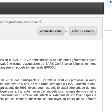
p
ce des professionnels de santé.
connectez-vous
ou
créez un compte
smission du SARS-CoV-2 entre individus de différentes générations ayant
évalué le risque d'acquisition du SARS-CoV-2 selon l’âge et les liens
 française en population générale EPICOV.
e de 20 % des participants à EPICOV se sont vus proposer un auto-
e leur foyer > 5 ans, en vue d'une sérologie (ELISA Euroimmun Anti-
ticipants de 8991 foyers, pour lesquels le statut sérologique de tous
oyer avait ≤ 5 ans. Au moyen d'un modèle stochastique de type chaine
oncurrentes : 1) d'avoir été infecté à l'extérieur de son foyer depuis le
ecté par un membre infectieux de son foyer au cours de sa période