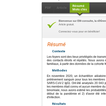
Résumé
PDF
Article
Mots clés
Bienvenue sur EM-consulte, la référen
Article gratuit.
Connectez-vous pour en bénéficier!
Résumé
Contexte
Les foyers sont des lieux privilégiés de tran
des contacts étroits et répétés. Nous avons 
familiaux, à partir des données de la cohorte
Méthodes
En novembre 2020, un échantillon aléatoir
prélèvement sanguin pour tous les membres d
SARS-CoV-2 IgG). Ont été analysés 20 043 par
les membres était connu et aucun membre du f
binomiale, nous avons estimé les probabilités c
début de la pandémie et 2) d'avoir été inf
d'infection.
Résultats