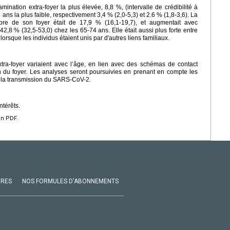
ination extra-foyer la plus élevée, 8,8 %, (intervalle de crédibilité à
 ans la plus faible, respectivement 3,4 % (2,0-5,3) et 2.6 % (1,8-3,6). La
mbre de son foyer était de 17,9 % (16,1-19,7), et augmentait avec
42,8 % (32,5-53,0) chez les 65-74 ans. Elle était aussi plus forte entre
orsque les individus étaient unis par d'autres liens familiaux.
xtra-foyer variaient avec l’âge, en lien avec des schémas de contact
n du foyer. Les analyses seront poursuivies en prenant en compte les
 la transmission du SARS-CoV-2.
ntérêts.
en PDF.
VRES
NOS FORMULES D'ABONNEMENTS