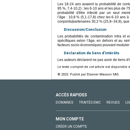
Les 18-24 ans avaient la probabilité de contam
95 %, 7,4-10,2) ; les 6-10 ans et les plus de 75
probabilité d'être infecté par un seul me
l’âge : 10,8 % (5,1-17,8) chez les 6-10 ans à 
conjoints/partenaires 30,3 % (25,9–34,9), que l
Discussion/Conclusion
Les probabilités de contamination intra et e
spécifiques selon l’âge, en dehors et au sei
facteurs socio-économiques pouvant moduler
Déclaration de liens d'intérêts
Les auteurs déclarent ne pas avoir de liens d'i
Le texte complet de cet article est disponible 
© 2022 Publié par Elsevier Masson SAS.
ACCÈS RAPIDES
DOMAINES
TRAITÉS EMC
REVUES
LI
MON COMPTE
CRÉER UN COMPTE