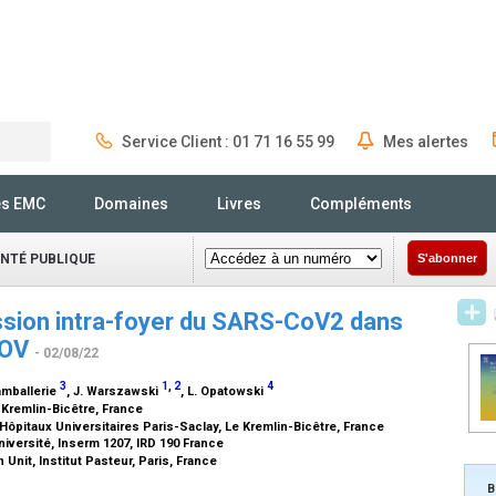
Service Client : 01 71 16 55 99
Mes alertes
Rechercher
és EMC
Domaines
Livres
Compléments
ANTÉ PUBLIQUE
S'abonner
ssion intra-foyer du SARS-CoV2 dans
COV
- 02/08/22
3
1
,
2
4
Lamballerie
, J. Warszawski
, L. Opatowski
 Kremlin-Bicêtre, France
ôpitaux Universitaires Paris-Saclay, Le Kremlin-Bicêtre, France
iversité, Inserm 1207, IRD 190 France
Unit, Institut Pasteur, Paris, France
B