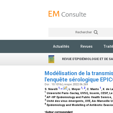
Rechercher
Actualités
Revues
Trait
REVUE D'EPIDÉMIOLOGIE ET DE S
Modélisation de la transmi
l'enquête sérologique EPI
Doi : 10.1016/j.respe.2022.06.269
1
,
⁎
1
,
2
1
S. Novelli
, L. Meyer
, C. Manto
, X. de 
1
Université Paris-Saclay, UVSQ, Inserm, CESP, Le
2
AP-HP Epidemiology and Public Health Service, H
3
Unité des virus émergents, UVE, Aix-Marseille Un
4
Epidemiology and Modelling of Antibiotic Evasion 
⁎
Auteur correspondant.