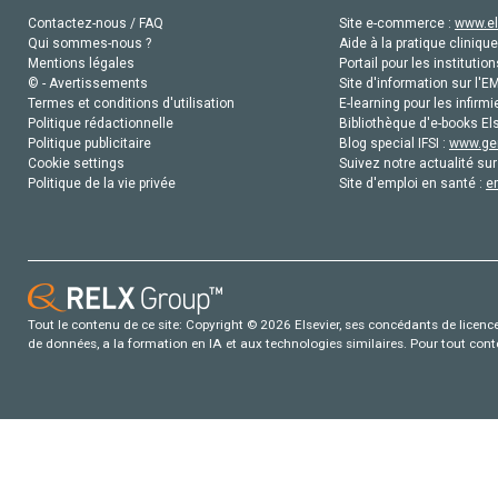
Contactez-nous / FAQ
Site e-commerce :
www.el
Qui sommes-nous ?
Aide à la pratique clinique
Mentions légales
Portail pour les institution
© - Avertissements
Site d'information sur l'E
Termes et conditions d'utilisation
E-learning pour les infirmi
Politique rédactionnelle
Bibliothèque d'e-books Els
Politique publicitaire
Blog special IFSI :
www.gen
Cookie settings
Suivez notre actualité sur
Politique de la vie privée
Site d'emploi en santé :
e
Tout le contenu de ce site: Copyright © 2026 Elsevier, ses concédants de licence e
de données, a la formation en IA et aux technologies similaires. Pour tout con