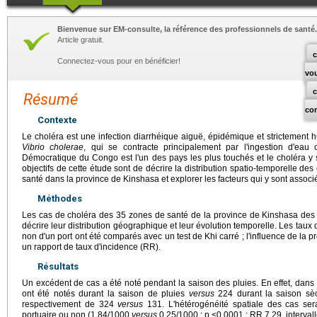
Bienvenue sur EM-consulte, la référence des professionnels de santé.
Article gratuit.
c
Connectez-vous pour en bénéficier!
vo
Résumé
co
Contexte
Le choléra est une infection diarrhéique aiguë, épidémique et strictement 
Vibrio cholerae
, qui se contracte principalement par l'ingestion d'eau
Démocratique du Congo est l'un des pays les plus touchés et le choléra y
objectifs de cette étude sont de décrire la distribution spatio-temporelle de
santé dans la province de Kinshasa et explorer les facteurs qui y sont associ
Méthodes
Les cas de choléra des 35 zones de santé de la province de Kinshasa des 
décrire leur distribution géographique et leur évolution temporelle. Les taux
non d'un port ont été comparés avec un test de Khi carré ; l'influence de la p
un rapport de taux d'incidence (RR).
Résultats
Un excédent de cas a été noté pendant la saison des pluies. En effet, dan
ont été notés durant la saison de pluies
versus
224 durant la saison sèc
respectivement de 324
versus
131. L'hétérogénéité spatiale des cas sera
portuaire ou non (1,84/1000
versus
0,25/1000 ; p <0,0001 ; RR 7,29, intervall