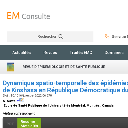
Rechercher
Service C
Rechercher
Actualités
Revues
Traités EMC
Domaines
REVUE D'EPIDÉMIOLOGIE ET DE SANTÉ PUBLIQUE
Dynamique spatio-temporelle des épidémies 
de Kinshasa en République Démocratique 
Doi : 10.1016/j.respe.2022.06.270
⁎
N. Nswal
Ecole de Santé Publique de l'Université de Montréal, Montréal, Canada
⁎
Auteur correspondant.
Résumé
PDF
Mots clés