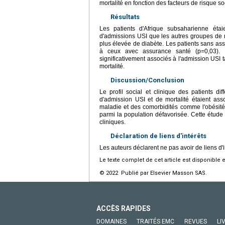
mortalité en fonction des facteurs de risque so
Résultats
Les patients d'Afrique subsaharienne étai
d'admissions USI que les autres groupes de n
plus élevée de diabète. Les patients sans as
à ceux avec assurance santé (p=0,03). D
significativement associés à l'admission USI t
mortalité.
Discussion/Conclusion
Le profil social et clinique des patients di
d'admission USI et de mortalité étaient ass
maladie et des comorbidités comme l'obésité
parmi la population défavorisée. Cette étude 
cliniques.
Déclaration de liens d'intérêts
Les auteurs déclarent ne pas avoir de liens d'i
Le texte complet de cet article est disponible 
© 2022 Publié par Elsevier Masson SAS.
ACCÈS RAPIDES
DOMAINES
TRAITÉS EMC
REVUES
LI