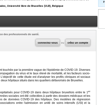
p
les, Université libre de Bruxelles (ULB), Belgique
ce des professionnels de santé.
connectez-vous
ou
créez un compte
nt touchée par la première vague de l'épidémie de COVID-19. Diverses
opagation du virus et le taux élevé de mortalité, et les facteurs socio-
objectif de cette étude est d'analyser les profils cliniques et sociaux
deux hôpitaux situés dans les quartiers défavorisés de Bruxelles.
er
spitalisés pour COVID-19 dans deux hôpitaux bruxellois entre le 1
nées sociales ont été collectées à partir des dossiers médicaux et les
ases de données COVID-19 des hôpitaux. Des modèles de régression
associations entre l'admission en unité de soins intensifs (USI) et la