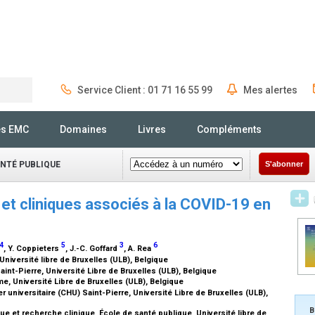
Service Client : 01 71 16 55 99
Mes alertes
Rechercher
és EMC
Domaines
Livres
Compléments
ANTÉ PUBLIQUE
S'abonner
 et cliniques associés à la COVID-19 en
4
5
3
6
, Y. Coppieters
, J.-C. Goffard
, A. Rea
Université libre de Bruxelles (ULB), Belgique
Saint-Pierre, Université Libre de Bruxelles (ULB), Belgique
, Université Libre de Bruxelles (ULB), Belgique
 universitaire (CHU) Saint-Pierre, Université Libre de Bruxelles (ULB),
B
e et recherche clinique, École de santé publique, Université libre de