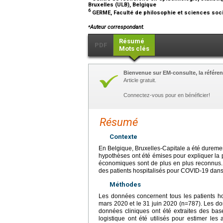
Bruxelles (ULB), Belgique
6
GERME, Faculté de philosophie et sciences socia
⁎
Auteur correspondant.
Résumé
PDF
Mots clés
Bienvenue sur EM-consulte, la référen
Article gratuit.
Connectez-vous pour en bénéficier!
Résumé
Contexte
En Belgique, Bruxelles-Capitale a été dureme
hypothèses ont été émises pour expliquer la pr
économiques sont de plus en plus reconnus. L'
des patients hospitalisés pour COVID-19 dans 
Méthodes
Les données concernent tous les patients ho
mars 2020 et le 31 juin 2020 (n=787). Les don
données cliniques ont été extraites des b
logistique ont été utilisés pour estimer les 