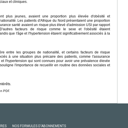
ciaux et cliniques.
ent plus jeunes, avaient une proportion plus élevée d'obésité et
ationalité. Les patients d'Afrique du Nord présentaient une proportion
surance santé avaient un risque plus élevé d'admission USI par rapport
'autres facteurs de risque comme le sexe et l'obésité étaient
andis que l'âge et l'hypertension étaient significativement associés à la
ffère entre les groupes de nationalité, et certains facteurs de risque
ociés à une situation plus précaire des patients, comme l'assurance
 et l'hypertension qui sont connues pour avoir une prévalence élevée
souligne l'importance de recueillir en routine des données sociales et
ntérêts.
en PDF.
VRES
NOS FORMULES D'ABONNEMENTS