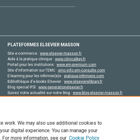
PLATEFORMES ELSEVIER MASSON
Site e-commerce :
www.elsevier-masson.fr
Aide à la pratique clinique :
www.clinicalkey.fr
Portail pour les institutions :
www.em-premium.com
Site d'information sur l'EMC :
emc-info.em-consulte.com
E-learning pour les infirmier(e)s :
pratique-infirmiere.com
Bibliothèque d'e-books Elsevier :
www.elsevierelibrary.fr
Blog special IFSI :
www.generationelsevier.fr
Suivez notre actualité sur notre blog :
www.blog-elsevier-masson.fr
Site d'emploi en santé :
emploisante.com
te work. We may also use additional cookies to
 your digital experience. You can manage your
. For more information, see our
Cookie Policy
vier, ses concédants de licence et ses contributeurs. Tout les droits sont réservés, y 