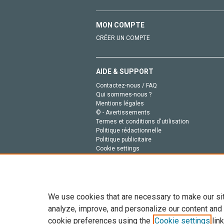
MON COMPTE
CRÉER UN COMPTE
AIDE & SUPPORT
Contactez-nous / FAQ
Qui sommes-nous ?
Mentions légales
© - Avertissements
Termes et conditions d'utilisation
Politique rédactionnelle
Politique publicitaire
Cookie settings
Politique de la vie privée
We use cookies that are necessary to make our si
analyze, improve, and personalize our content and
cookie preferences using the
Cookie settings
link
Tout le contenu de ce site: Copyright © 2026 Else