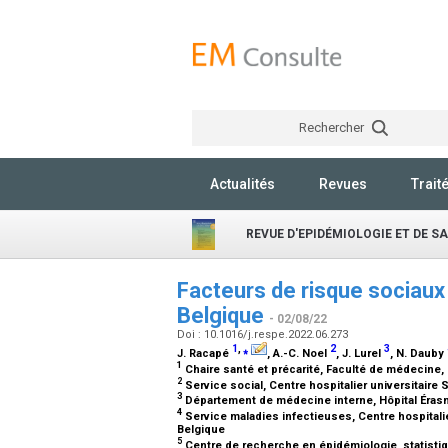
Rechercher
Actualités
Revues
Trait
REVUE D'EPIDÉMIOLOGIE ET DE S
Facteurs de risque sociaux
Belgique
- 02/08/22
Doi : 10.1016/j.respe.2022.06.273
1
,
⁎
2
3
J. Racapé
, A.-C. Noel
, J. Lurel
, N. Dauby
1
Chaire santé et précarité, Faculté de médecine, 
2
Service social, Centre hospitalier universitaire 
3
Département de médecine interne, Hôpital Érasme
4
Service maladies infectieuses, Centre hospitalier
Belgique
5
Centre de recherche en épidémiologie, statistiqu