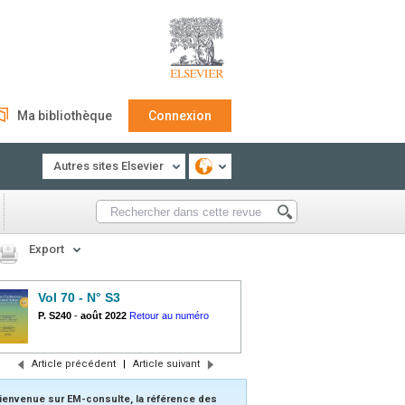
Ma bibliothèque
Connexion
Autres sites Elsevier
Export
Vol 70 - N° S3
P. S240
-
août 2022
Retour au numéro
Article précédent
|
Article suivant
ienvenue sur EM-consulte, la référence des