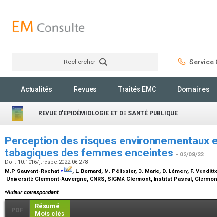
Rechercher
Service C
Rechercher
Actualités
Revues
Traités EMC
Domaines
REVUE D'EPIDÉMIOLOGIE ET DE SANTÉ PUBLIQUE
Perception des risques environnementaux
tabagiques des femmes enceintes
- 02/08/22
Doi : 10.1016/j.respe.2022.06.278
⁎
M.P. Sauvant-Rochat
, L. Bernard, M. Pélissier, C. Marie, D. Lémery, F. Venditte
Université Clermont-Auvergne, CNRS, SIGMA Clermont, Institut Pascal, Clermon
⁎
Auteur correspondant.
Résumé
PDF
Mots clés