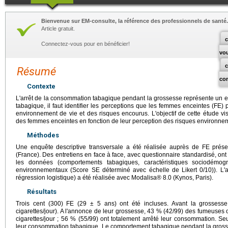
Bienvenue sur EM-consulte, la référence des professionnels de santé.
Article gratuit.
c
Connectez-vous pour en bénéficier!
vo
Résumé
co
Contexte
L'arrêt de la consommation tabagique pendant la grossesse représente un e
tabagique, il faut identifier les perceptions que les femmes enceintes (FE) 
environnement de vie et des risques encourus. L'objectif de cette étude v
des femmes enceintes en fonction de leur perception des risques environne
Méthodes
Une enquête descriptive transversale a été réalisée auprès de FE prés
(France). Des entretiens en face à face, avec questionnaire standardisé, ont
les données (comportements tabagiques, caractéristiques sociodémog
environnementaux (Score SE déterminé avec échelle de Likert 0/10)). L'an
régression logistique) a été réalisée avec Modalisa® 8.0 (Kynos, Paris).
Résultats
Trois cent (300) FE (29 ± 5 ans) ont été incluses. Avant la grossesse,
cigarettes/jour). A l'annonce de leur grossesse, 43 % (42/99) des fumeuses 
cigarettes/jour ; 56 % (55/99) ont totalement arrêté leur consommation. 
leur consommation tabagique. Le comportement tabagique pendant la gross