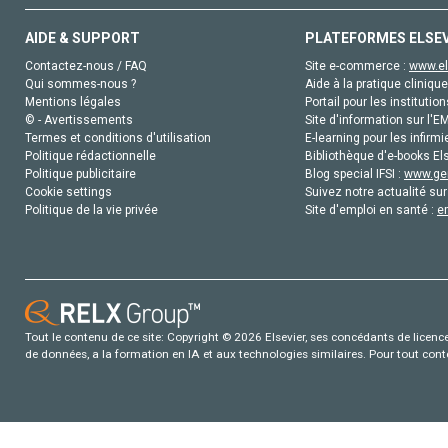
AIDE & SUPPORT
PLATEFORMES ELSE
Contactez-nous / FAQ
Site e-commerce :
www.el
Qui sommes-nous ?
Aide à la pratique clinique
Mentions légales
Portail pour les institution
© - Avertissements
Site d'information sur l'E
Termes et conditions d'utilisation
E-learning pour les infirmi
Politique rédactionnelle
Bibliothèque d'e-books Els
Politique publicitaire
Blog special IFSI :
www.gen
Cookie settings
Suivez notre actualité sur
Politique de la vie privée
Site d'emploi en santé :
e
Tout le contenu de ce site: Copyright © 2026 Elsevier, ses concédants de licence e
de données, a la formation en IA et aux technologies similaires. Pour tout con