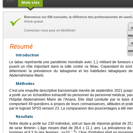
PDF
Mots clés
Bienvenue sur EM-consulte, la référence des professionnels de santé.
Article gratuit.
c
Connectez-vous pour en bénéficier!
vo
Résumé
co
Introduction
Le tabac représente une pandémie mondiale avec 1,1 milliard de fumeurs e
jouent un rôle important dans la lutte contre ce fléau. Cependant ils sont
déterminer la prévalence du tabagisme et les habitudes tabagiques des
Abderrahmane Mami.
Méthodes
C'est une enquête descriptive transversale menée de septembre 2021 jusqu’
a porté sur un échantillon exhaustif du personnel du personnel médical, para
l'hôpital Abderrahmen Mami de l'Ariana. Elle était conduite par le biais d
comportant 49 questions à propos de leurs connaissances, attitudes et prat
par le logiciel SPSS version 23. La comparaison des pourcentages a été men
Résultats
Notre étude a porté sur 230 individus, soit un taux de réponse global de 25
de sexe féminin. L’âge moyen était de 39,4 ± 11,1 ans. La prévalence du
− 3
hommes et 9,3 % des femmes ; p<10
), l’âge d'initiation était en moye