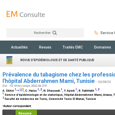
Rechercher
Service C
Rechercher
Actualités
Revues
Traités EMC
Domaines
REVUE D'EPIDÉMIOLOGIE ET DE SANTÉ PUBLIQUE
Prévalence du tabagisme chez les professi
l'hôpital Abderrahmen Mami, Tunisie
- 02/08/22
Doi : 10.1016/j.respe.2022.06.279
1
,
⁎
1
,
2
1
1
1
,
2
A. Skhiri
, C. Harizi
, N. Dhaouadi
, Y. Ayedi
, R. Fakhfakh
1
Service d'épidémiologie et de statistique, Hôpital Abderrahmen Mami, Ariana, 
2
Faculté de médecine de Tunis, Université Tunis El Manar, Tunisie
⁎
Auteur correspondant.
Résumé