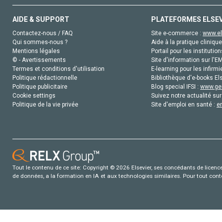
AIDE & SUPPORT
PLATEFORMES ELSE
Contactez-nous / FAQ
Site e-commerce :
www.el
Qui sommes-nous ?
Aide à la pratique clinique
Mentions légales
Portail pour les institution
© - Avertissements
Site d'information sur l'E
Termes et conditions d'utilisation
E-learning pour les infirmi
Politique rédactionnelle
Bibliothèque d'e-books Els
Politique publicitaire
Blog special IFSI :
www.gen
Cookie settings
Suivez notre actualité sur
Politique de la vie privée
Site d'emploi en santé :
e
Tout le contenu de ce site: Copyright © 2026 Elsevier, ses concédants de licence e
de données, a la formation en IA et aux technologies similaires. Pour tout con