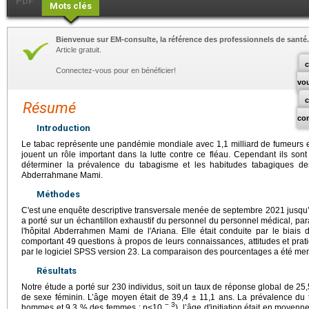
PDF
Mots clés
Bienvenue sur EM-consulte, la référence des professionnels de santé.
Article gratuit.
c
Connectez-vous pour en bénéficier!
vo
Résumé
co
Introduction
Le tabac représente une pandémie mondiale avec 1,1 milliard de fumeurs e
jouent un rôle important dans la lutte contre ce fléau. Cependant ils sont
déterminer la prévalence du tabagisme et les habitudes tabagiques des
Abderrahmane Mami.
Méthodes
C'est une enquête descriptive transversale menée de septembre 2021 jusqu’
a porté sur un échantillon exhaustif du personnel du personnel médical, para
l'hôpital Abderrahmen Mami de l'Ariana. Elle était conduite par le biais d
comportant 49 questions à propos de leurs connaissances, attitudes et prat
par le logiciel SPSS version 23. La comparaison des pourcentages a été men
Résultats
Notre étude a porté sur 230 individus, soit un taux de réponse global de 25
de sexe féminin. L’âge moyen était de 39,4 ± 11,1 ans. La prévalence du
− 3
hommes et 9,3 % des femmes ; p<10
), l’âge d'initiation était en moye