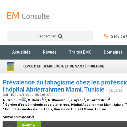
Rechercher
Service C
Rechercher
Actualités
Revues
Traités EMC
Domaines
REVUE D'EPIDÉMIOLOGIE ET DE SANTÉ PUBLIQUE
Prévalence du tabagisme chez les professi
l'hôpital Abderrahmen Mami, Tunisie
- 02/08/22
Doi : 10.1016/j.respe.2022.06.279
1
,
⁎
1
,
2
1
1
1
,
2
A. Skhiri
, C. Harizi
, N. Dhaouadi
, Y. Ayedi
, R. Fakhfakh
1
Service d'épidémiologie et de statistique, Hôpital Abderrahmen Mami, Ariana, 
2
Faculté de médecine de Tunis, Université Tunis El Manar, Tunisie
⁎
Auteur correspondant.
Résumé