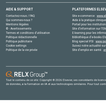
AIDE & SUPPORT
PLATEFORMES ELSE
Contactez-nous / FAQ
Site e-commerce :
www.el
Qui sommes-nous ?
Aide à la pratique clinique
Mentions légales
Portail pour les institution
© - Avertissements
Site d'information sur l'E
Termes et conditions d'utilisation
E-learning pour les infirmi
Politique rédactionnelle
Bibliothèque d'e-books Els
Politique publicitaire
Blog special IFSI :
www.gen
Cookie settings
Suivez notre actualité sur
Politique de la vie privée
Site d'emploi en santé :
e
Tout le contenu de ce site: Copyright © 2026 Elsevier, ses concédants de licence e
de données, a la formation en IA et aux technologies similaires. Pour tout con