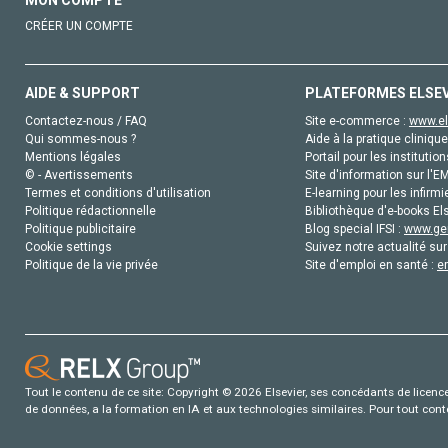
MON COMPTE
CRÉER UN COMPTE
AIDE & SUPPORT
PLATEFORMES ELSE
Contactez-nous / FAQ
Site e-commerce :
www.el
Qui sommes-nous ?
Aide à la pratique clinique
Mentions légales
Portail pour les institution
© - Avertissements
Site d'information sur l'E
Termes et conditions d'utilisation
E-learning pour les infirmi
Politique rédactionnelle
Bibliothèque d'e-books Els
Politique publicitaire
Blog special IFSI :
www.gen
Cookie settings
Suivez notre actualité sur
Politique de la vie privée
Site d'emploi en santé :
e
Tout le contenu de ce site: Copyright © 2026 Elsevier, ses concédants de licence e
de données, a la formation en IA et aux technologies similaires. Pour tout con