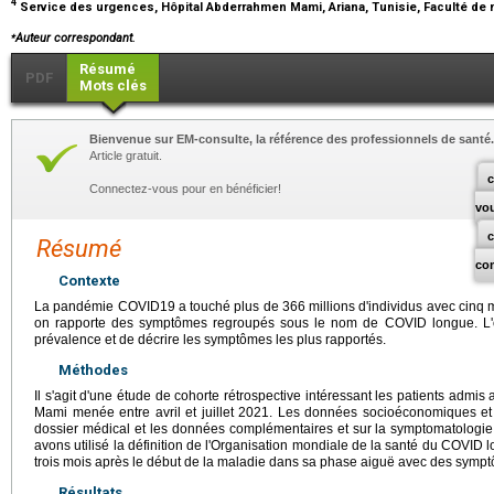
4
Service des urgences, Hôpital Abderrahmen Mami, Ariana, Tunisie, Faculté de
⁎
Auteur correspondant.
Résumé
PDF
Mots clés
Bienvenue sur EM-consulte, la référence des professionnels de santé.
Article gratuit.
c
Connectez-vous pour en bénéficier!
vo
Résumé
co
Contexte
La pandémie COVID19 a touché plus de 366 millions d'individus avec cinq m
on rapporte des symptômes regroupés sous le nom de COVID longue. L'obj
prévalence et de décrire les symptômes les plus rapportés.
Méthodes
Il s'agit d'une étude de cohorte rétrospective intéressant les patients admi
Mami menée entre avril et juillet 2021. Les données socioéconomiques et cl
dossier médical et les données complémentaires et sur la symptomatologie 
avons utilisé la définition de l'Organisation mondiale de la santé du COVI
trois mois après le début de la maladie dans sa phase aiguë avec des sympt
Résultats