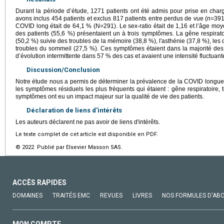
Durant la période d’étude, 1271 patients ont été admis pour prise en cha
avons inclus 454 patients et exclus 817 patients entre perdus de vue (n=39
COVID long était de 64,1 % (N=291). Le sex-ratio était de 1,16 et l’âge moy
des patients (55,6 %) présentaient un à trois symptômes. La gêne respirato
(50,2 %) suivie des troubles de la mémoire (38,8 %), l'asthénie (37,8 %), les d
troubles du sommeil (27,5 %). Ces symptômes étaient dans la majorité d
d’évolution intermittente dans 57 % des cas et avaient une intensité fluctuan
Discussion/Conclusion
Notre étude nous a permis de déterminer la prévalence de la COVID longue
les symptômes résiduels les plus fréquents qui étaient : gêne respiratoire,
symptômes ont eu un impact majeur sur la qualité de vie des patients.
Déclaration de liens d'intérêts
Les auteurs déclarent ne pas avoir de liens d'intérêts.
Le texte complet de cet article est disponible en PDF.
© 2022 Publié par Elsevier Masson SAS.
ACCÈS RAPIDES
DOMAINES
TRAITÉS EMC
REVUES
LIVRES
NOS FORMULES D'AB