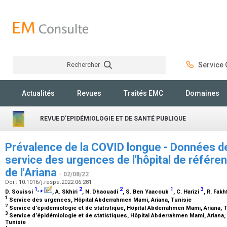
Rechercher
Service C
Rechercher
Actualités
Revues
Traités EMC
Domaines
REVUE D'EPIDÉMIOLOGIE ET DE SANTÉ PUBLIQUE
Prévalence de la COVID longue - Données de
service des urgences de l'hôpital de réfé
de l'Ariana
- 02/08/22
Doi : 10.1016/j.respe.2022.06.281
1
,
⁎
2
2
1
3
D. Souissi
, A. Skhiri
, N. Dhaouadi
, S. Ben Yaacoub
, C. Harizi
, R. Fak
1
Service des urgences, Hôpital Abderrahmen Mami, Ariana, Tunisie
2
Service d’épidémiologie et de statistique, Hôpital Abderrahmen Mami, Ariana, 
3
Service d’épidémiologie et de statistiques, Hôpital Abderrahmen Mami, Ariana,
Tunisie