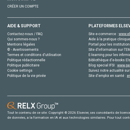
CRÉER UN COMPTE
AIDE & SUPPORT
PLATEFORMES ELSE
Contactez-nous / FAQ
Site e-commerce :
www.el
Qui sommes-nous ?
Aide à la pratique clinique
Mentions légales
Portail pour les institution
© - Avertissements
Site d'information sur l'E
Termes et conditions d'utilisation
E-learning pour les infirmi
Politique rédactionnelle
Bibliothèque d'e-books Els
Politique publicitaire
Blog special IFSI :
www.gen
Cookie settings
Suivez notre actualité sur
Politique de la vie privée
Site d'emploi en santé :
e
Tout le contenu de ce site: Copyright © 2026 Elsevier, ses concédants de licence e
de données, a la formation en IA et aux technologies similaires. Pour tout con