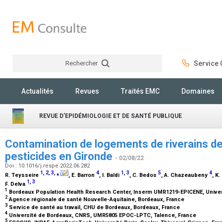
Rechercher
Service C
Rechercher
Actualités
Revues
Traités EMC
Domaines
REVUE D'EPIDÉMIOLOGIE ET DE SANTÉ PUBLIQUE
Contamination de logements de riverains de 
pesticides en Gironde
- 02/08/22
Doi : 10.1016/j.respe.2022.06.282
1
,
2
,
3
,
⁎
4
1
,
3
5
4
R. Teysseire
, E. Barron
, I. Baldi
, C. Bedos
, A. Chazeaubeny
, K
1
,
3
F. Delva
1
Bordeaux Population Health Research Center, Inserm UMR1219-EPICENE, Univer
2
Agence régionale de santé Nouvelle-Aquitaine, Bordeaux, France
3
Service de santé au travail, CHU de Bordeaux, Bordeaux, France
4
Université de Bordeaux, CNRS, UMR5805 EPOC-LPTC, Talence, France
5