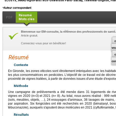
ECOSYS, INRAE-AgroParisTech-Université Paris-Saclay, Thiverval-Grignon, Fr
⁎
Auteur correspondant.
Résumé
PDF
Mots clés
Bienvenue sur EM-consulte, la référence des professionnels de santé.
Article gratuit.
c
Connectez-vous pour en bénéficier!
vo
Résumé
co
Contexte
En Gironde, les zones viticoles sont étroitement imbriquées avec les habitatio
les plus consommatrices en pesticides. L'objectif de ce travail est de décri
proximité de vignes traitées, à partir de données issues d'une étude d'expo
Méthode
Une campagne de prélèvements a été menée dans 31 logements de river
vignes en 2020 (n=3) et 2021 (n= 8). Au total, nous avons réalisé : 999 nett
(sols, meubles, objets, …), 24 essuyages d'animaux, 38 lavages de mains, 
par aspiration. Six fongicides ont été recherchés en 2020 (bénalaxyl, bosca
tébuconazole), auxquels s'ajoutent deux molécules en 2021 (cyflufénamide, f
Résultats