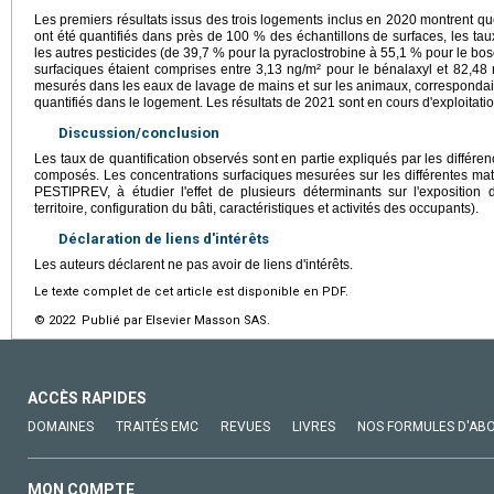
Les premiers résultats issus des trois logements inclus en 2020 montrent que 
ont été quantifiés dans près de 100 % des échantillons de surfaces, les taux
les autres pesticides (de 39,7 % pour la pyraclostrobine à 55,1 % pour le bo
surfaciques étaient comprises entre 3,13 ng/m² pour le bénalaxyl et 82,48 
mesurés dans les eaux de lavage de mains et sur les animaux, correspondai
quantifiés dans le logement. Les résultats de 2021 sont en cours d'exploitatio
Discussion/conclusion
Les taux de quantification observés sont en partie expliqués par les différenc
composés. Les concentrations surfaciques mesurées sur les différentes matr
PESTIPREV, à étudier l'effet de plusieurs déterminants sur l'exposition de
territoire, configuration du bâti, caractéristiques et activités des occupants).
Déclaration de liens d'intérêts
Les auteurs déclarent ne pas avoir de liens d'intérêts.
Le texte complet de cet article est disponible en PDF.
© 2022 Publié par Elsevier Masson SAS.
ACCÈS RAPIDES
DOMAINES
TRAITÉS EMC
REVUES
LIVRES
NOS FORMULES D'AB
MON COMPTE