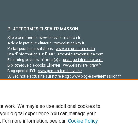
PLATEFORMES ELSEVIER MASSON
Site e-commerce :
www.elsevier-masson.fr
Aide à la pratique clinique :
www.clinicalkey.fr
Portail pour les institutions :
www.em-premium.com
Site d'information sur l'EMC :
emc-info.em-consulte.com
E-learning pour les infirmier(e)s :
pratique-infirmiere.com
Bibliothèque d'e-books Elsevier :
www.elsevierelibrary.fr
Blog special IFSI :
www.generationelsevier.fr
Suivez notre actualité sur notre blog :
www.blog-elsevier-masson.fr
Site d'emploi en santé :
emploisante.com
te work. We may also use additional cookies to
 your digital experience. You can manage your
. For more information, see our
Cookie Policy
vier, ses concédants de licence et ses contributeurs. Tout les droits sont réservés, y 
ogies similaires. Pour tout contenu en libre accès, les conditions de licence Creati