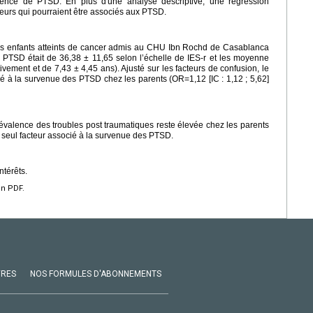
ence de PTSD. En plus d'une analyse descriptive, une régression
cteurs qui pourraient être associés aux PTSD.
s enfants atteints de cancer admis au CHU Ibn Rochd de Casablanca
 PTSD était de 36,38 ± 11,65 selon l’échelle de IES-r et les moyenne
ivement et de 7,43 ± 4,45 ans). Ajusté sur les facteurs de confusion, le
cié à la survenue des PTSD chez les parents (OR=1,12 [IC : 1,12 ; 5,62]
révalence des troubles post traumatiques reste élevée chez les parents
le seul facteur associé à la survenue des PTSD.
ntérêts.
en PDF.
VRES
NOS FORMULES D'ABONNEMENTS