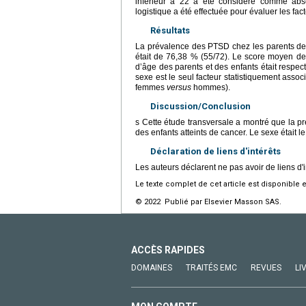
inférieur à 22 a été considéré comme abs
logistique a été effectuée pour évaluer les fa
Résultats
La prévalence des PTSD chez les parents de
était de 76,38 % (55/72). Le score moyen de
d’âge des parents et des enfants était respect
sexe est le seul facteur statistiquement asso
femmes
versus
hommes).
Discussion/Conclusion
s Cette étude transversale a montré que la p
des enfants atteints de cancer. Le sexe était 
Déclaration de liens d'intérêts
Les auteurs déclarent ne pas avoir de liens d'i
Le texte complet de cet article est disponible 
© 2022 Publié par Elsevier Masson SAS.
ACCÈS RAPIDES
DOMAINES
TRAITÉS EMC
REVUES
LI