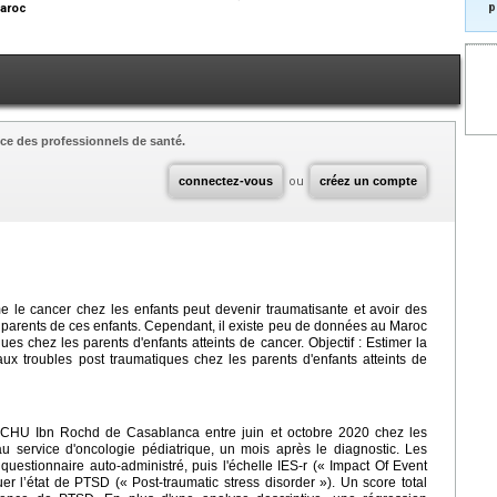
p
Maroc
ce des professionnels de santé.
connectez-vous
ou
créez un compte
 le cancer chez les enfants peut devenir traumatisante et avoir des
 parents de ces enfants. Cependant, il existe peu de données au Maroc
es chez les parents d'enfants atteints de cancer. Objectif : Estimer la
aux troubles post traumatiques chez les parents d'enfants atteints de
u CHU Ibn Rochd de Casablanca entre juin et octobre 2020 chez les
au service d'oncologie pédiatrique, un mois après le diagnostic. Les
 questionnaire auto-administré, puis l'échelle IES-r (« Impact Of Event
r l’état de PTSD (« Post-traumatic stress disorder »). Un score total