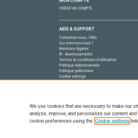
MON COMPTE
CRÉER UN COMPTE
AIDE & SUPPORT
Contactez-nous / FAQ
Qui sommes-nous ?
Mentions légales
© - Avertissements
Termes et conditions d'utilisation
Politique rédactionnelle
Politique publicitaire
Cookie settings
Politique de la vie privée
We use cookies that are necessary to make our si
analyze, improve, and personalize our content and
cookie preferences using the
Cookie settings
link
Tout le contenu de ce site: Copyright © 2026 Else
de données, a la formation en IA et aux technol