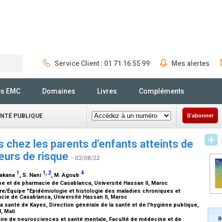
Service Client : 01 71 16 55 99
Mes alertes
Rechercher
és EMC
Domaines
Livres
Compléments
ANTÉ PUBLIQUE
S'abonner
 chez les parents d'enfants atteints de
teurs de risque
- 02/08/22
1
1
,
2
4
Bakana
, S. Nani
, M. Agoub
ne et de pharmacie de Casablanca, Université Hassan II, Maroc
ire/Équipe "Epidémiologie et histologie des maladies chroniques et
cie de Casablanca, Université Hassan II, Maroc
 la santé de Kayes, Direction générale de la santé et de l'hygiène publique,
, Mali
B
oire de neurosciences et santé mentale, Faculté de médecine et de