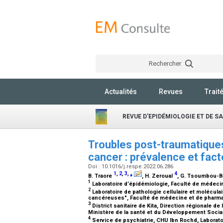
Rechercher
Actualités
Revues
Trait
REVUE D'EPIDÉMIOLOGIE ET DE S
Troubles post-traumatiques
cancer : prévalence et fac
Doi : 10.1016/j.respe.2022.06.286
1
,
2
,
3
,
⁎
4
B. Traore
, H. Zeroual
, G. Tsoumbou-
1
Laboratoire d’épidémiologie, Faculté de médeci
2
Laboratoire de pathologie cellulaire et molécula
cancéreuses", Faculté de médecine et de pharma
3
District sanitaire de Kita, Direction régionale de
Ministère de la santé et du Développement Social
4
Service de psychiatrie, CHU Ibn Rochd, Laborat