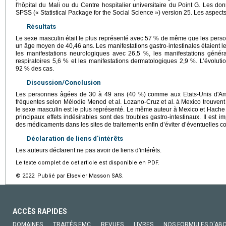
l'hôpital du Mali ou du Centre hospitalier universitaire du Point G. Les do
SPSS (« Statistical Package for the Social Science ») version 25. Les aspects
Résultats
Le sexe masculin était le plus représenté avec 57 % de même que les pers
un âge moyen de 40,46 ans. Les manifestations gastro-intestinales étaient le
les manifestations neurologiques avec 26,5 %, les manifestations généra
respiratoires 5,6 % et les manifestations dermatologiques 2,9 %. L’évolution
92 % des cas.
Discussion/Conclusion
Les personnes âgées de 30 à 49 ans (40 %) comme aux Etats-Unis d'Amé
fréquentes selon Mélodie Menod et al. Lozano-Cruz et al. à Mexico trouve
le sexe masculin est le plus représenté. Le même auteur à Mexico et Hache 
principaux effets indésirables sont des troubles gastro-intestinaux. Il est im
des médicaments dans les sites de traitements enfin d’éviter d’éventuelles c
Déclaration de liens d'intérêts
Les auteurs déclarent ne pas avoir de liens d'intérêts.
Le texte complet de cet article est disponible en PDF.
© 2022 Publié par Elsevier Masson SAS.
ACCÈS RAPIDES
DOMAINES
TRAITÉS EMC
REVUES
LIVRES
NOS FORMULES D'AB