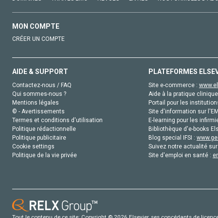
MON COMPTE
CRÉER UN COMPTE
AIDE & SUPPORT
PLATEFORMES ELSE
Contactez-nous / FAQ
Site e-commerce :
www.el
Qui sommes-nous ?
Aide à la pratique clinique
Mentions légales
Portail pour les institution
© - Avertissements
Site d'information sur l'E
Termes et conditions d'utilisation
E-learning pour les infirmi
Politique rédactionnelle
Bibliothèque d'e-books Els
Politique publicitaire
Blog special IFSI :
www.gen
Cookie settings
Suivez notre actualité sur
Politique de la vie privée
Site d'emploi en santé :
e
Tout le contenu de ce site: Copyright © 2026 Elsevier, ses concédants de licence e