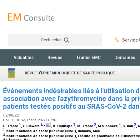
Rechercher
Service C
Rechercher
Actualités
Revues
Traités EMC
Domaines
REVUE D'EPIDÉMIOLOGIE ET DE SANTÉ PUBLIQUE
Événements indésirables liés à l'utilisation 
association avec l'azythromycine dans la pr
patients testés positifs au SRAS-CoV-2 dan
02/08/22
Doi : 10.1016/j.respe.2022.06.287
1
2
,
⁎
3
3
4
3
D. Traore
, F. Diawara
, K. Hounkpè
, M. Traore
, M.S Konake
, S. Bah
, 
1
Institut national de santé publique (INSP), Bamako, Mali
2
Institut national de santé publique (INSP), Faculté de pharmacie de l'Universi
de Bamako, Mali