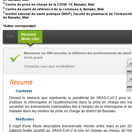
3
Centre de prise en charge de la COVID-19, Bamako, Mali
4
Centre de santé de référence de la commune 6, Bamako, Mali
5
Institut national de santé publique (INSP), Faculté de pharmacie de l'Universi
de Bamako, Mali
⁎
Auteur correspondant.
Résumé
PDF
Mots clés
Bienvenue sur EM-consulte, la référence des professionnels de santé.
Article gratuit.
c
Connectez-vous pour en bénéficier!
vo
Résumé
co
Contexte
Devant la menace que représente la pandémie de SRAS-CoV-2 pour la san
d'utiliser la chloroquine et l'azythromycine dans la prise en charge des mal
surveiller les évènements indésirables liés à l'emploi de la chloroquine et de
maladie dans les centres de prise en charge du district de Bamako.
Méthodes
Il s'agit d'une étude descriptive transversale menée entre mars et juin 
patients testés positifs au SRAS-CoV-2 et pris en charge au niveau de l'