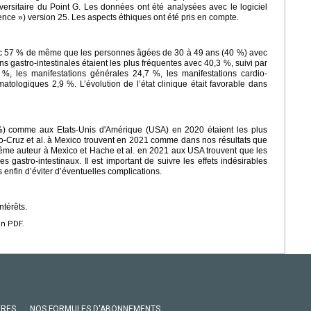
iversitaire du Point G. Les données ont été analysées avec le logiciel
ence ») version 25. Les aspects éthiques ont été pris en compte.
vec 57 % de même que les personnes âgées de 30 à 49 ans (40 %) avec
 gastro-intestinales étaient les plus fréquentes avec 40,3 %, suivi par
 %, les manifestations générales 24,7 %, les manifestations cardio-
matologiques 2,9 %. L’évolution de l’état clinique était favorable dans
) comme aux Etats-Unis d'Amérique (USA) en 2020 étaient les plus
o-Cruz et al. à Mexico trouvent en 2021 comme dans nos résultats que
même auteur à Mexico et Hache et al. en 2021 aux USA trouvent que les
es gastro-intestinaux. Il est important de suivre les effets indésirables
enfin d’éviter d’éventuelles complications.
ntérêts.
en PDF.
VRES
NOS FORMULES D'ABONNEMENTS