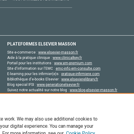
PLATEFORMES ELSEVIER MASSON
Site e-commerce :
www.elsevier-masson.fr
Aide à la pratique clinique :
www.clinicalkey.fr
Portail pour les institutions :
www.em-premium.com
Site d'information sur l'EMC :
emc-info.em-consulte.com
E-learning pour les infirmier(e)s :
pratique-infirmiere.com
Bibliothèque d'e-books Elsevier :
www.elsevierelibrary.fr
Blog special IFSI :
www.generationelsevier.fr
Suivez notre actualité sur notre blog :
www.blog-elsevier-masson.fr
Site d'emploi en santé :
emploisante.com
te work. We may also use additional cookies to
 your digital experience. You can manage your
. For more information, see our
Cookie Policy
vier, ses concédants de licence et ses contributeurs. Tout les droits sont réservés, y 