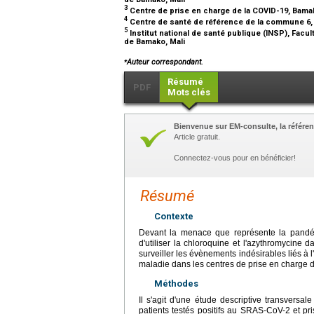
3
Centre de prise en charge de la COVID-19, Bama
4
Centre de santé de référence de la commune 6,
5
Institut national de santé publique (INSP), Fac
de Bamako, Mali
⁎
Auteur correspondant.
Résumé
PDF
Mots clés
Bienvenue sur EM-consulte, la référen
Article gratuit.
Connectez-vous pour en bénéficier!
Résumé
Contexte
Devant la menace que représente la pandém
d'utiliser la chloroquine et l'azythromycine 
surveiller les évènements indésirables liés à 
maladie dans les centres de prise en charge d
Méthodes
Il s'agit d'une étude descriptive transvers
patients testés positifs au SRAS-CoV-2 et p