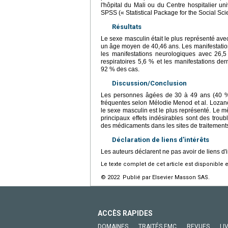
l'hôpital du Mali ou du Centre hospitalier un
SPSS (« Statistical Package for the Social Sci
Résultats
Le sexe masculin était le plus représenté a
un âge moyen de 40,46 ans. Les manifestations
les manifestations neurologiques avec 26,5
respiratoires 5,6 % et les manifestations der
92 % des cas.
Discussion/Conclusion
Les personnes âgées de 30 à 49 ans (40 %
fréquentes selon Mélodie Menod et al. Lozan
le sexe masculin est le plus représenté. Le 
principaux effets indésirables sont des troubl
des médicaments dans les sites de traitements 
Déclaration de liens d'intérêts
Les auteurs déclarent ne pas avoir de liens d'i
Le texte complet de cet article est disponible 
© 2022 Publié par Elsevier Masson SAS.
ACCÈS RAPIDES
DOMAINES
TRAITÉS EMC
REVUES
LI