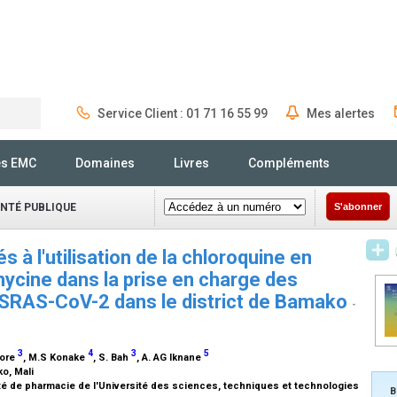
Service Client : 01 71 16 55 99
Mes alertes
Rechercher
és EMC
Domaines
Livres
Compléments
ANTÉ PUBLIQUE
S'abonner
 à l'utilisation de la chloroquine en
mycine dans la prise en charge des
u SRAS-CoV-2 dans le district de Bamako
-
3
4
3
5
aore
, M.S Konake
, S. Bah
, A. AG Iknane
ko, Mali
ulté de pharmacie de l'Université des sciences, techniques et technologies
B