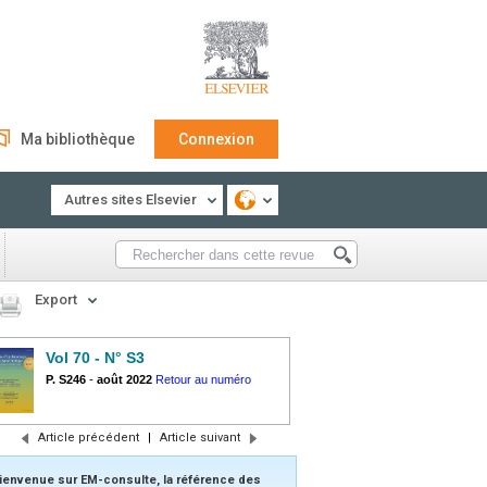
Ma bibliothèque
Connexion
Autres sites Elsevier
Export
Vol 70 - N° S3
P. S246
-
août 2022
Retour au numéro
Article précédent
|
Article suivant
ienvenue sur EM-consulte, la référence des