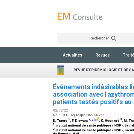
Rechercher
Actualités
Revues
Trait
REVUE D'EPIDÉMIOLOGIE ET DE S
Événements indésirables liés
association avec l'azythro
patients testés positifs a
02/08/22
Doi : 10.1016/j.respe.2022.06.287
1
2
,
⁎
3
D. Traore
, F. Diawara
, K. Hounkpè
, M. Tr
1
Institut national de santé publique (INSP), Bama
2
Institut national de santé publique (INSP), Fac
de Bamako, Mali