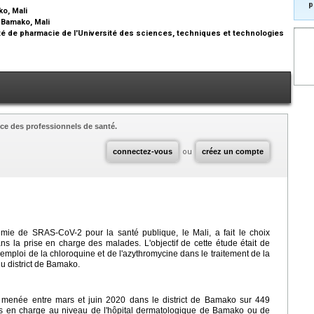
p
ko, Mali
 Bamako, Mali
ulté de pharmacie de l'Université des sciences, techniques et technologies
ce des professionnels de santé.
connectez-vous
ou
créez un compte
ie de SRAS-CoV-2 pour la santé publique, le Mali, a fait le choix
dans la prise en charge des malades. L'objectif de cette étude était de
l'emploi de la chloroquine et de l'azythromycine dans le traitement de la
u district de Bamako.
ale menée entre mars et juin 2020 dans le district de Bamako sur 449
ris en charge au niveau de l'hôpital dermatologique de Bamako ou de