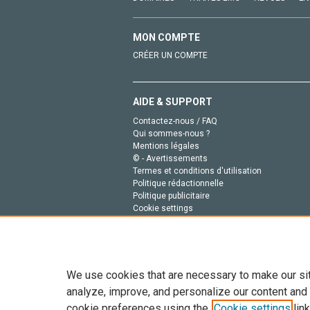
MON COMPTE
CRÉER UN COMPTE
AIDE & SUPPORT
Contactez-nous / FAQ
Qui sommes-nous ?
Mentions légales
© - Avertissements
Termes et conditions d'utilisation
Politique rédactionnelle
Politique publicitaire
Cookie settings
Politique de la vie privée
We use cookies that are necessary to make our si
analyze, improve, and personalize our content and
cookie preferences using the
Cookie settings
link
Tout le contenu de ce site: Copyright © 2026 Else