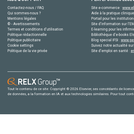
Contactez-nous / FAQ
Site e-commerce :
www.el
Qui sommes-nous ?
Aide à la pratique clinique
Mentions légales
Portail pour les institution
© - Avertissements
Site d'information sur l'E
Termes et conditions d'utilisation
E-learning pour les infirmi
Politique rédactionnelle
Bibliothèque d'e-books Els
Politique publicitaire
Blog special IFSI :
www.gen
Cookie settings
Suivez notre actualité sur
Politique de la vie privée
Site d'emploi en santé :
e
Tout le contenu de ce site: Copyright © 2026 Elsevier, ses concédants de licence e
de données, a la formation en IA et aux technologies similaires. Pour tout con