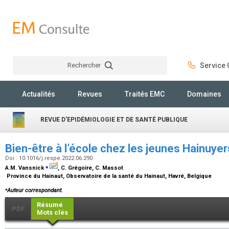
Rechercher
Service C
Rechercher
Actualités
Revues
Traités EMC
Domaines
REVUE D'EPIDÉMIOLOGIE ET DE SANTÉ PUBLIQUE
Bien-être à l’école chez les jeunes Hainuye
Doi : 10.1016/j.respe.2022.06.290
⁎
A.M. Vansnick
, C. Grégoire, C. Massot
Province du Hainaut, Observatoire de la santé du Hainaut, Havré, Belgique
⁎
Auteur correspondant.
Résumé
PDF
Mots clés