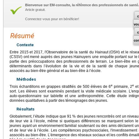
Bienvenue sur EM-consulte, la référence des professionnels de santé.
Article gratuit.
c
Connectez-vous pour en bénéficier!
vo
Résumé
co
Contexte
Entre 2015 et 2017, l'Observatoire de la santé du Hainaut (OSH) et le rése
(CSSV) ont mené auprès des jeunes Hainuyers une enquête portant sur le bie
partie des préoccupations des professionnels de terrain. Le bien-être en 
déterminants dans l’évolution de la vie et de la santé de chaque jeune
associés au bien-être général et au bien-être à l’école.
Méthodes
e
e
Trois échantillons en grappes stratifiés de 500 élèves de 6
primaire, 2
et
sort. Les élèves sont examinés pendant la visite médicale scolaire. L'en
auto-questionnaire sur tablette et une anthropométrie. Cette étude int
données qualitatives à partir des témoignages des jeunes.
Résultats
Globalement, l’étude indique que 91 % des jeunes rencontrés ont un niveau 
de leur vie à l’école, même si quelques différences se marquent selon l
jeunes ayant un environnement familial soutenant ou des amis déclarent un 
et de leur vie à l’école. Les compétences psychosociales, l'investissement s
associés au bien-être. L’émergence des réseaux sociaux et les conflits émail