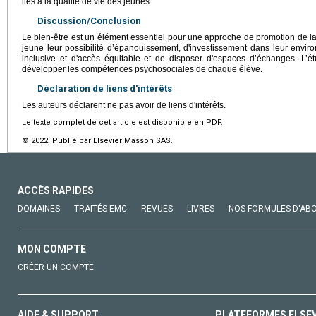
liés à la qualité de vie des jeunes.
Discussion/Conclusion
Le bien-être est un élément essentiel pour une approche de promotion de la 
jeune leur possibilité d’épanouissement, d'investissement dans leur enviro
inclusive et d'accès équitable et de disposer d'espaces d’échanges. L’
développer les compétences psychosociales de chaque élève.
Déclaration de liens d'intérêts
Les auteurs déclarent ne pas avoir de liens d'intérêts.
Le texte complet de cet article est disponible en PDF.
© 2022 Publié par Elsevier Masson SAS.
ACCÈS RAPIDES
DOMAINES
TRAITÉS EMC
REVUES
LIVRES
NOS FORMULES D'AB
MON COMPTE
CRÉER UN COMPTE
AIDE & SUPPORT
PLATEFORMES ELSE