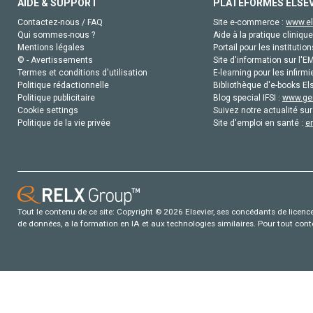
AIDE & SUPPORT
PLATEFORMES ELSE
Contactez-nous / FAQ
Site e-commerce :
www.el
Qui sommes-nous ?
Aide à la pratique clinique
Mentions légales
Portail pour les institution
© - Avertissements
Site d'information sur l'E
Termes et conditions d'utilisation
E-learning pour les infirmi
Politique rédactionnelle
Bibliothèque d'e-books Els
Politique publicitaire
Blog special IFSI :
www.gen
Cookie settings
Suivez notre actualité sur
Politique de la vie privée
Site d'emploi en santé :
e
Tout le contenu de ce site: Copyright © 2026 Elsevier, ses concédants de licence e
de données, a la formation en IA et aux technologies similaires. Pour tout con