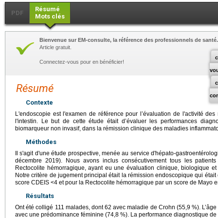
Résumé
PDF
Mots clés
Bienvenue sur EM-consulte, la référence des professionnels de santé.
Article gratuit.
c
Connectez-vous pour en bénéficier!
vo
Résumé
co
Contexte
L'endoscopie est l'examen de référence pour l’évaluation de l'activité de
l'intestin. Le but de cette étude était d’évaluer les performances diagn
biomarqueur non invasif, dans la rémission clinique des maladies inflammatoi
Méthodes
Il s'agit d'une étude prospective, menée au service d'hépato-gastroentérolo
décembre 2019). Nous avons inclus consécutivement tous les patient
Rectocolite hémorragique, ayant eu une évaluation clinique, biologique e
Notre critère de jugement principal était la rémission endoscopique qui étai
score CDEIS <4 et pour la Rectocolite hémorragique par un score de Mayo 
Résultats
Ont été colligé 111 malades, dont 62 avec maladie de Crohn (55,9 %). L’âge
avec une prédominance féminine (74,8 %). La performance diagnostique de la