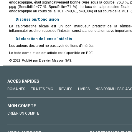
endoscopique, était significativement bonne (Aire sous la courbe=76,8 %, 
μg/g (Sensibilité=77 %, Spécificité=71 %). Le taux de calprotectine fécale é
endoscopique au cours de la RCH (r=0,41, p=0,004) et au cours de la MCH (
Discussion/Conclusion
La calprotectine fécale est un bon marqueur prédictif de la rémis
inflammatoires chroniques de l'intestin, constituant une alternative important
Déclaration de liens d'intérêts
Les auteurs déclarent ne pas avoir de liens d'intérêts.
Le texte complet de cet article est disponible en PDF.
© 2022 Publié par Elsevier Masson SAS.
ACCÈS RAPIDES
DOMAINES
TRAITÉS EMC
REVUES
LIVRES
NOS FORMULES D'AB
MON COMPTE
CRÉER UN COMPTE