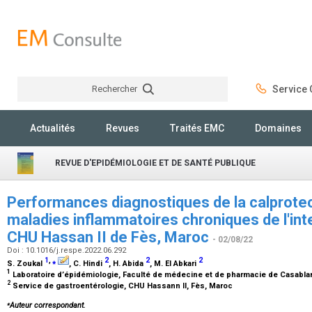
Rechercher
Service C
Rechercher
Actualités
Revues
Traités EMC
Domaines
REVUE D'EPIDÉMIOLOGIE ET DE SANTÉ PUBLIQUE
Performances diagnostiques de la calprotec
maladies inflammatoires chroniques de l'int
CHU Hassan II de Fès, Maroc
- 02/08/22
Doi : 10.1016/j.respe.2022.06.292
1
,
⁎
2
2
2
S. Zoukal
, C. Hindi
, H. Abida
, M. El Abkari
1
Laboratoire d’épidémiologie, Faculté de médecine et de pharmacie de Casablan
2
Service de gastroentérologie, CHU Hassann II, Fès, Maroc
⁎
Auteur correspondant.