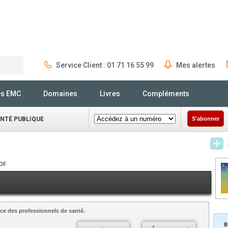
Service Client : 01 71 16 55 99
Mes alertes
Rechercher
és EMC
Domaines
Livres
Compléments
ANTÉ PUBLIQUE
S'abonner
DF.
ce des professionnels de santé.
B