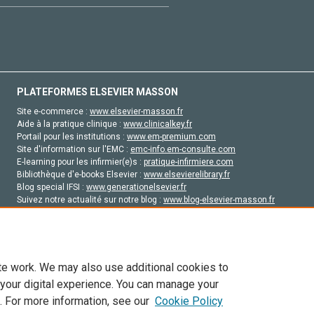
PLATEFORMES ELSEVIER MASSON
Site e-commerce :
www.elsevier-masson.fr
Aide à la pratique clinique :
www.clinicalkey.fr
Portail pour les institutions :
www.em-premium.com
Site d'information sur l'EMC :
emc-info.em-consulte.com
E-learning pour les infirmier(e)s :
pratique-infirmiere.com
Bibliothèque d'e-books Elsevier :
www.elsevierelibrary.fr
Blog special IFSI :
www.generationelsevier.fr
Suivez notre actualité sur notre blog :
www.blog-elsevier-masson.fr
Site d'emploi en santé :
emploisante.com
te work. We may also use additional cookies to
 your digital experience. You can manage your
. For more information, see our
Cookie Policy
vier, ses concédants de licence et ses contributeurs. Tout les droits sont réservés, y 
ogies similaires. Pour tout contenu en libre accès, les conditions de licence Creati