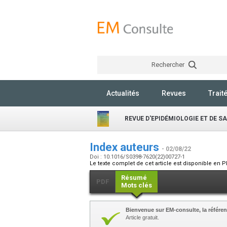
Rechercher
Actualités
Revues
Trait
REVUE D'EPIDÉMIOLOGIE ET DE S
Index auteurs
- 02/08/22
Doi : 10.1016/S0398-7620(22)00727-1
Le texte complet de cet article est disponible en P
Résumé
PDF
Mots clés
Bienvenue sur EM-consulte, la référen
Article gratuit.