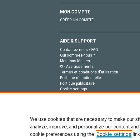
MON COMPTE
CRÉER UN COMPTE
AIDE & SUPPORT
Contactez-nous / FAQ
Qui sommes-nous ?
Mentions légales
© - Avertissements
Termes et conditions d'utilisation
Politique rédactionnelle
Politique publicitaire
Cookie settings
Politique de la vie privée
We use cookies that are necessary to make our si
analyze, improve, and personalize our content and
cookie preferences using the
Cookie settings
link
Tout le contenu de ce site: Copyright © 2026 Else
de données, a la formation en IA et aux technol