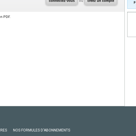
connectez-vous
ou
créez un compte
p
en PDF.
VRES
NOS FORMULES D'ABONNEMENTS