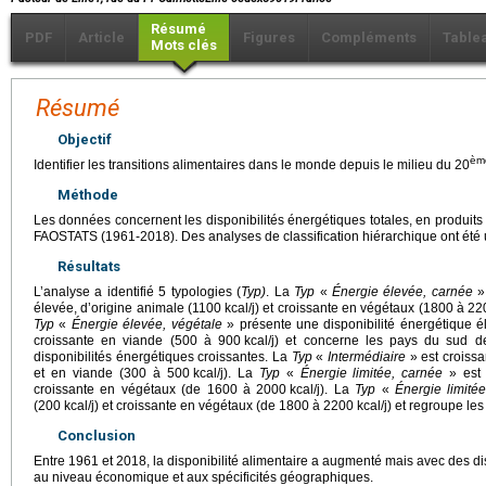
Résumé
PDF
Article
Figures
Compléments
Table
Mots clés
Résumé
Objectif
èm
Identifier les transitions alimentaires dans le monde depuis le milieu du 20
Méthode
Les données concernent les disponibilités énergétiques totales, en produits
FAOSTATS (1961-2018). Des analyses de classification hiérarchique ont été u
Résultats
L’analyse a identifié 5 typologies (
Typ)
. La
Typ
«
Énergie élevée, carnée
» 
élevée, d’origine animale (1100
kcal/j) et croissante en végétaux (1800 à 2
Typ
«
Énergie élevée, végétale
» présente une disponibilité énergétique é
croissante en viande (500 à 900
kcal/j) et concerne les pays du sud 
disponibilités énergétiques croissantes. La
Typ
«
Intermédiaire
» est croiss
et en viande (300 à 500
kcal/j). La
Typ
«
Énergie limitée, carnée
» est 
croissante en végétaux (de 1600 à 2000
kcal/j). La
Typ
«
Énergie limitée
(200
kcal/j) et croissante en végétaux (de 1800 à 2200
kcal/j) et regroupe le
Conclusion
Entre 1961 et 2018, la disponibilité alimentaire a augmenté mais avec des 
au niveau économique et aux spécificités géographiques.