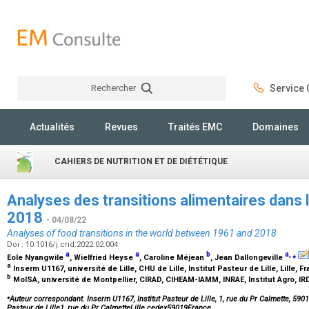
Rechercher
Service C
Rechercher
Actualités
Revues
Traités EMC
Domaines
CAHIERS DE NUTRITION ET DE DIÉTÉTIQUE
Analyses des transitions alimentaires dans
2018
- 04/08/22
Analyses of food transitions in the world between 1961 and 2018
Doi : 10.1016/j.cnd.2022.02.004
a
a
b
a
,
⁎
Eole Nyangwile
, Wielfried Heyse
, Caroline Méjean
, Jean Dallongeville
a
Inserm U1167, université de Lille, CHU de Lille, Institut Pasteur de Lille, Lille, 
b
MoISA, université de Montpellier, CIRAD, CIHEAM-IAMM, INRAE, Institut Agro, IR
⁎
Auteur correspondant. Inserm U1167, Institut Pasteur de Lille, 1, rue du Pr Calmette, 5901
Pasteur de Lille1, rue du Pr CalmetteLille cedex59019France