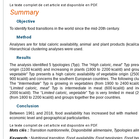
Le texte complet de cet article est disponible en PDF.
Summary
Objective
To identify food transitions in the world since the mid-20th century.
Method
Analyses are for total caloric availability, animal and plant products (kcal
Hierarchical clustering analyses were used.
Results
The analysis identified 5 typologies (Typ). The “
High caloric, meat
” Typ pres
origin (1100
kcal/d) and increasing in plants (1800 to 2200
kcal/d) and grou
vegetable
” Typ presents a high caloric availability of vegetable origin (250
900
kcal/d) and concerns the southern European countries. The following clust
The “
Intermediate
” Typ is growing in vegetables (from 1900 to 2400
kcal/
“
Limited caloric, meat
” Typ is intermediate in meat (600
kcal/d) and i
2000
kcal/d). The “
Limited caloric, vegetable
” Typ is very limited in meat (
(from 1800 to 2200
kcal/d) and groups together the poor countries.
Conclusion
Between 1961 and 2018, food availability has increased but with marked r
economic level and geographical particularities.
Le texte complet de cet article est disponible en PDF.
Mots clés :
Transition nutritionnelle, Disponibilité alimentaire, Typologies 
Keywords :
Nutritional transition, Food availability, Food typologies, Food b