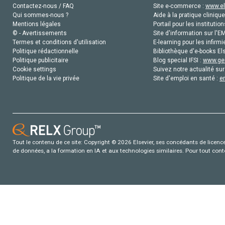
Contactez-nous / FAQ
Site e-commerce :
www.el
Qui sommes-nous ?
Aide à la pratique clinique
Mentions légales
Portail pour les institution
© - Avertissements
Site d'information sur l'E
Termes et conditions d'utilisation
E-learning pour les infirmi
Politique rédactionnelle
Bibliothèque d'e-books Els
Politique publicitaire
Blog special IFSI :
www.gen
Cookie settings
Suivez notre actualité sur
Politique de la vie privée
Site d'emploi en santé :
e
Tout le contenu de ce site: Copyright © 2026 Elsevier, ses concédants de licence e
de données, a la formation en IA et aux technologies similaires. Pour tout con