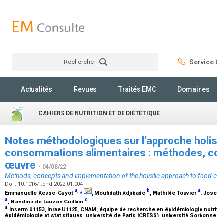
Rechercher
Service C
Rechercher
Actualités
Revues
Traités EMC
Domaines
CAHIERS DE NUTRITION ET DE DIÉTÉTIQUE
Notes méthodologiques sur l’approche holis
consommations alimentaires : méthodes, c
œuvre
- 04/08/22
Methods, concepts and implementation of the holistic approach to food
Doi : 10.1016/j.cnd.2022.01.004
a
,
⁎
b
a
Emmanuelle Kesse-Guyot
, Moufidath Adjibade
, Mathilde Touvier
, Jos
a
c
, Blandine de Lauzon Guillain
a
Inserm U1153, Inrae U1125, CNAM, équipe de recherche en épidémiologie nutrit
épidémiologie et statistiques, université de Paris (CRESS), université Sorbonne