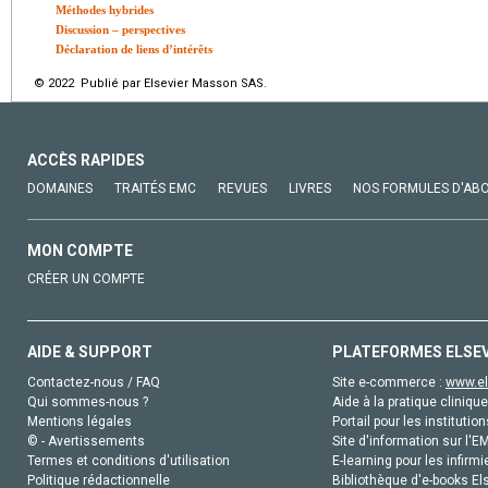
Méthodes hybrides
Discussion – perspectives
Déclaration de liens d’intérêts
© 2022 Publié par Elsevier Masson SAS.
ACCÈS RAPIDES
DOMAINES
TRAITÉS EMC
REVUES
LIVRES
NOS FORMULES D'AB
MON COMPTE
CRÉER UN COMPTE
AIDE & SUPPORT
PLATEFORMES ELSE
Contactez-nous / FAQ
Site e-commerce :
www.el
Qui sommes-nous ?
Aide à la pratique clinique
Mentions légales
Portail pour les institution
© - Avertissements
Site d'information sur l'E
Termes et conditions d'utilisation
E-learning pour les infirmi
Politique rédactionnelle
Bibliothèque d'e-books Els