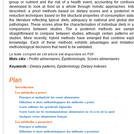
group or nutrient and the risk of a health event, accounting for confo
developed to look at food as a whole through holistic approaches. Init
described: a priori methods based on dietary scores and a posteriori m
reduction techniques based on the structural properties of consumption dat
the literature reflecting typical diets, adequacy to national and global d
pathologies. These scores allow the characterisation of individual diets in 
comparisons between studies. The a posteriori methods are sampl
straightforward to compare between studies, although certain patterns 
studies. More recently, hybrid methods have emerged that combine explor
knowledge. Each of these methods exhibits advantages and limitation
methodological decisions that need to be validated.
Le texte complet de cet article est disponible en PDF.
Mots clés :
Profils alimentaires, Épidémiologie, Scores alimentaires
Keywords :
Dietary patterns, Epidemiology, Dietary indexes
Plan
Introduction
Les méthodes a priori
Principes et multiplicité des scores alimentaires
Définition et choix méthodologiques des méthodes a priori
Scores reflétant des spécificités régionales
Scores basés sur les recommandations alimentaires ou vis-à-vis de la santé
Quelques scores alimentaires français
Les méthodes a posteriori
Principes et méthodes
Définition et choix méthodologiques des méthodes a posteriori