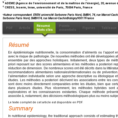
b
ADEME (Agence de l’environnement et de la maîtrise de l’énergie), 20, avenue d
c
CRESS, Inserm, Inrae, université de Paris, 75004 Paris, France
⁎
Auteur correspondant. EREN université Sorbonne Paris Nord, SMBH, 74, rue Marcel-Cachi
Sorbonne Paris Nord, SMBH74, rue Marcel-CachinBobigny93017France
Résumé
Points
PDF
Article
Figures
Tableaux
Mots clés
essentiels
Résumé
En épidémiologie nutritionnelle, la consommation d’aliments ou l’apport en
avec le risque de pathologie. De nouvelles méthodes ont été développées af
ensemble par des approches holistiques. Initialement, deux types de méth
priori reposant sur des scores alimentaires et les méthodes a posteriori r
réduction de dimension. De nombreux scores ont été décrits dans la littératu
recommandations alimentaires nationales/internationales ou de prévention
l’alimentation individuelle selon une approche descriptive ou étiologique e
études. Les méthodes a posteriori décrivent les associations entre les co
sont donc moins directement comparables entre les études, bien que certa
dans plusieurs études. Plus récemment, les méthodes hybrides sont
exploratoires et les connaissances existantes. Chaque méthode présent
associée à, notamment, des décisions méthodologiques plus ou moins subjecti
Le texte complet de cet article est disponible en PDF.
Summary
In nutritional epidemiology, the traditional approach consists of estimating