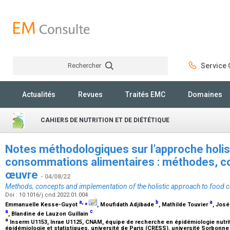
Rechercher
Service C
Rechercher
Actualités
Revues
Traités EMC
Domaines
CAHIERS DE NUTRITION ET DE DIÉTÉTIQUE
Notes méthodologiques sur l’approche holis
consommations alimentaires : méthodes, c
œuvre
- 04/08/22
Methods, concepts and implementation of the holistic approach to food
Doi : 10.1016/j.cnd.2022.01.004
a
,
⁎
b
a
Emmanuelle Kesse-Guyot
, Moufidath Adjibade
, Mathilde Touvier
, Jos
a
c
, Blandine de Lauzon Guillain
a
Inserm U1153, Inrae U1125, CNAM, équipe de recherche en épidémiologie nutrit
épidémiologie et statistiques, université de Paris (CRESS), université Sorbonne