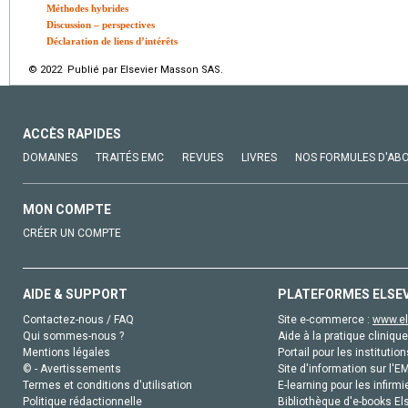
Méthodes hybrides
Discussion – perspectives
Déclaration de liens d’intérêts
© 2022 Publié par Elsevier Masson SAS.
ACCÈS RAPIDES
DOMAINES
TRAITÉS EMC
REVUES
LIVRES
NOS FORMULES D'AB
MON COMPTE
CRÉER UN COMPTE
AIDE & SUPPORT
PLATEFORMES ELSE
Contactez-nous / FAQ
Site e-commerce :
www.el
Qui sommes-nous ?
Aide à la pratique clinique
Mentions légales
Portail pour les institution
© - Avertissements
Site d'information sur l'E
Termes et conditions d'utilisation
E-learning pour les infirmi
Politique rédactionnelle
Bibliothèque d'e-books Els