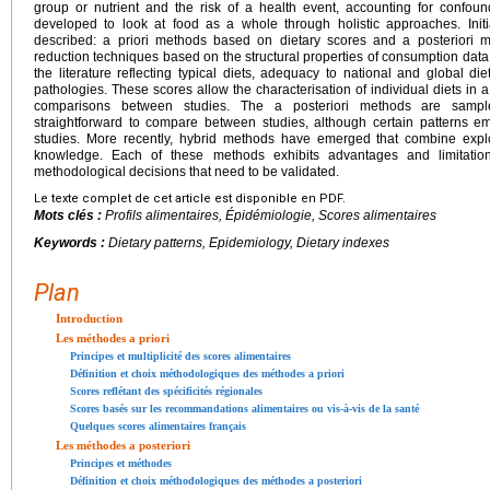
group or nutrient and the risk of a health event, accounting for confo
developed to look at food as a whole through holistic approaches. Init
described: a priori methods based on dietary scores and a posteriori m
reduction techniques based on the structural properties of consumption dat
the literature reflecting typical diets, adequacy to national and global d
pathologies. These scores allow the characterisation of individual diets in 
comparisons between studies. The a posteriori methods are sampl
straightforward to compare between studies, although certain patterns 
studies. More recently, hybrid methods have emerged that combine explor
knowledge. Each of these methods exhibits advantages and limitation
methodological decisions that need to be validated.
Le texte complet de cet article est disponible en PDF.
Mots clés :
Profils alimentaires, Épidémiologie, Scores alimentaires
Keywords :
Dietary patterns, Epidemiology, Dietary indexes
Plan
Introduction
Les méthodes a priori
Principes et multiplicité des scores alimentaires
Définition et choix méthodologiques des méthodes a priori
Scores reflétant des spécificités régionales
Scores basés sur les recommandations alimentaires ou vis-à-vis de la santé
Quelques scores alimentaires français
Les méthodes a posteriori
Principes et méthodes
Définition et choix méthodologiques des méthodes a posteriori