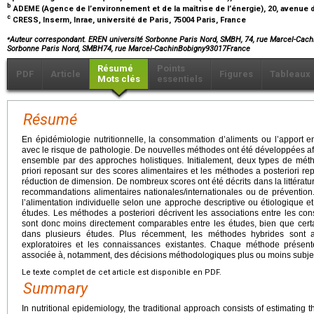
b
ADEME (Agence de l’environnement et de la maîtrise de l’énergie), 20, avenue d
c
CRESS, Inserm, Inrae, université de Paris, 75004 Paris, France
⁎
Auteur correspondant. EREN université Sorbonne Paris Nord, SMBH, 74, rue Marcel-Cachi
Sorbonne Paris Nord, SMBH74, rue Marcel-CachinBobigny93017France
Résumé
Points
PDF
Article
Figures
Tableaux
Mots clés
essentiels
Résumé
En épidémiologie nutritionnelle, la consommation d’aliments ou l’apport en
avec le risque de pathologie. De nouvelles méthodes ont été développées af
ensemble par des approches holistiques. Initialement, deux types de méth
priori reposant sur des scores alimentaires et les méthodes a posteriori r
réduction de dimension. De nombreux scores ont été décrits dans la littératu
recommandations alimentaires nationales/internationales ou de prévention
l’alimentation individuelle selon une approche descriptive ou étiologique e
études. Les méthodes a posteriori décrivent les associations entre les co
sont donc moins directement comparables entre les études, bien que certa
dans plusieurs études. Plus récemment, les méthodes hybrides sont
exploratoires et les connaissances existantes. Chaque méthode présent
associée à, notamment, des décisions méthodologiques plus ou moins subjecti
Le texte complet de cet article est disponible en PDF.
Summary
In nutritional epidemiology, the traditional approach consists of estimating