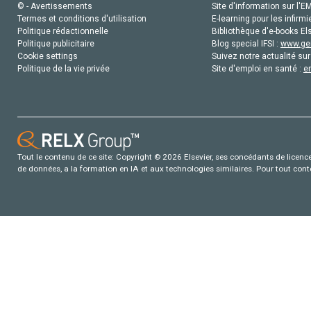
© - Avertissements
Site d'information sur l'E
Termes et conditions d'utilisation
E-learning pour les infirmi
Politique rédactionnelle
Bibliothèque d'e-books Els
Politique publicitaire
Blog special IFSI :
www.gen
Cookie settings
Suivez notre actualité sur
Politique de la vie privée
Site d'emploi en santé :
e
Tout le contenu de ce site: Copyright © 2026 Elsevier, ses concédants de licence e
de données, a la formation en IA et aux technologies similaires. Pour tout con