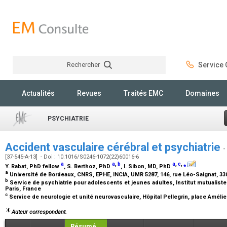
Rechercher
Service C
Rechercher
Actualités
Revues
Traités EMC
Domaines
PSYCHIATRIE
Accident vasculaire cérébral et psychiatrie
-
[37-545-A-13] - Doi : 10.1016/S0246-1072(22)60016-6
a
a
,
b
a
,
c
,
⁎
Y. Rabat,
PhD fellow
, S. Berthoz,
PhD
, I. Sibon,
MD, PhD
a
Université de Bordeaux, CNRS, EPHE, INCIA, UMR 5287, 146, rue Léo-Saignat, 3
b
Service de psychiatrie pour adolescents et jeunes adultes, Institut mutualiste
Paris, France
c
Service de neurologie et unité neurovasculaire, Hôpital Pellegrin, place Amél
Auteur correspondant.
Résumé