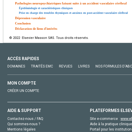
Pathologies neuropsychiatriques faisant suite à un accident vasculaire cérébral
Épidémiologie et caractéristiques cliniques
Prise en charge des troubles thymiques et anxieux en post-accident vasculaire cérébral
Dépression vasculaire
Conclusion
Déclaration de liens d'intérêts
© 2022 Elsevier Masson SAS. Tous droits réservés.
ACCÈS RAPIDES
DOMAINES
TRAITÉS EMC
REVUES
LIVRES
NOS FORMULES D'AB
MON COMPTE
CRÉER UN COMPTE
AIDE & SUPPORT
PLATEFORMES ELSE
Contactez-nous / FAQ
Site e-commerce :
www.el
Qui sommes-nous ?
Aide à la pratique clinique
Mentions légales
Portail pour les institution