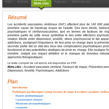
PDF
Article
Figures
Références
Mots clés
Résumé
Les accidents vasculaires cérébraux (AVC) affectent plus de 140 000 pati
première cause de handicap acquis de l'adulte. Des liens étroits, bidirecti
psychiatriques et cérébrovasculaires, tant en termes de facteurs de r
première partie de cette revue synthétise le lien entre affections psychiat
relation étroite entre dépression, anxiété, stress psychosocial et fait appa
addictions, soulignant l'importance de leur prise en charge dans la préventi
seconde partie fait un état des lieux des complications psychiatriques post
fonctionnel et des potentielles stratégies de prise en charge. Elle souligne l
invisible, malgré son impact délétère et le manque de données robust
approches thérapeutiques.
Le texte complet de cet article est disponible en PDF.
Mots-clés :
Accident vasculaire cérébral, Facteurs de risque, Prévention prim
Dépression, Anxiété, Psychotropes, Addictions
Plan
Introduction
Pathologies psychiatriques comme facteurs de risque d'accident vasculaire cérébra
Données épidémiologiques
Caractéristiques cliniques
Mécanismes physiopathologiques
Conclusion