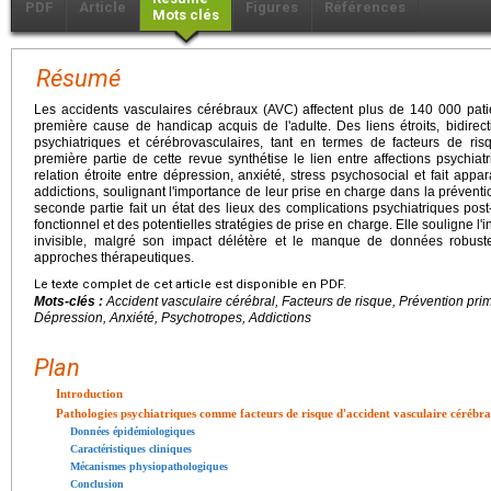
PDF
Article
Figures
Références
Mots clés
Résumé
Les accidents vasculaires cérébraux (AVC) affectent plus de 140 000 pati
première cause de handicap acquis de l'adulte. Des liens étroits, bidirecti
psychiatriques et cérébrovasculaires, tant en termes de facteurs de r
première partie de cette revue synthétise le lien entre affections psychiat
relation étroite entre dépression, anxiété, stress psychosocial et fait appa
addictions, soulignant l'importance de leur prise en charge dans la préventi
seconde partie fait un état des lieux des complications psychiatriques post
fonctionnel et des potentielles stratégies de prise en charge. Elle souligne l
invisible, malgré son impact délétère et le manque de données robust
approches thérapeutiques.
Le texte complet de cet article est disponible en PDF.
Mots-clés :
Accident vasculaire cérébral, Facteurs de risque, Prévention prim
Dépression, Anxiété, Psychotropes, Addictions
Plan
Introduction
Pathologies psychiatriques comme facteurs de risque d'accident vasculaire cérébra
Données épidémiologiques
Caractéristiques cliniques
Mécanismes physiopathologiques
Conclusion