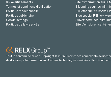
© - Avertissements
Site d'information sur l'E
Termes et conditions d'utilisation
E-learning pour les infirmi
Politique rédactionnelle
Bibliothèque d'e-books Els
Politique publicitaire
Blog special IFSI :
www.gen
Cookie settings
Suivez notre actualité sur
Politique de la vie privée
Site d'emploi en santé :
e
Tout le contenu de ce site: Copyright © 2026 Elsevier, ses concédants de licence e
de données, a la formation en IA et aux technologies similaires. Pour tout con