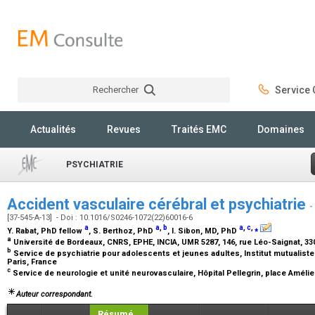
Rechercher
Service C
Rechercher
Actualités
Revues
Traités EMC
Domaines
PSYCHIATRIE
Accident vasculaire cérébral et psychiatrie
-
[37-545-A-13] - Doi : 10.1016/S0246-1072(22)60016-6
a
a
,
b
a
,
c
,
⁎
Y. Rabat,
PhD fellow
, S. Berthoz,
PhD
, I. Sibon,
MD, PhD
a
Université de Bordeaux, CNRS, EPHE, INCIA, UMR 5287, 146, rue Léo-Saignat, 3
b
Service de psychiatrie pour adolescents et jeunes adultes, Institut mutualiste
Paris, France
c
Service de neurologie et unité neurovasculaire, Hôpital Pellegrin, place Amél
Auteur correspondant.
Résumé