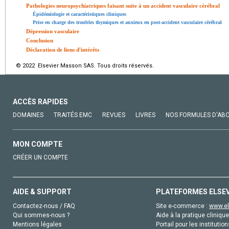
Pathologies neuropsychiatriques faisant suite à un accident vasculaire cérébral
Épidémiologie et caractéristiques cliniques
Prise en charge des troubles thymiques et anxieux en post-accident vasculaire cérébral
Dépression vasculaire
Conclusion
Déclaration de liens d'intérêts
© 2022 Elsevier Masson SAS. Tous droits réservés.
ACCÈS RAPIDES
DOMAINES
TRAITÉS EMC
REVUES
LIVRES
NOS FORMULES D'AB
MON COMPTE
CRÉER UN COMPTE
AIDE & SUPPORT
PLATEFORMES ELSE
Contactez-nous / FAQ
Site e-commerce :
www.el
Qui sommes-nous ?
Aide à la pratique clinique
Mentions légales
Portail pour les institution