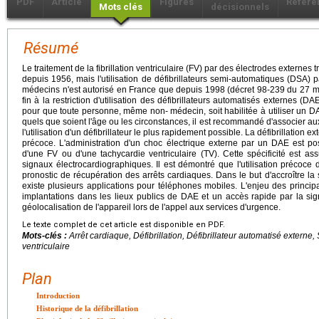
PDF
Article
Figures
Référe
Mots clés
décisionnels
Résumé
Le traitement de la fibrillation ventriculaire (FV) par des électrodes externe
depuis 1956, mais l'utilisation de défibrillateurs semi-automatiques (DSA)
médecins n'est autorisé en France que depuis 1998 (décret 98-239 du 27 m
fin à la restriction d'utilisation des défibrillateurs automatisés externes (
pour que toute personne, même non- médecin, soit habilitée à utiliser un D
quels que soient l'âge ou les circonstances, il est recommandé d'associer 
l'utilisation d'un défibrillateur le plus rapidement possible. La défibrillation ex
précoce. L'administration d'un choc électrique externe par un DAE est p
d'une FV ou d'une tachycardie ventriculaire (TV). Cette spécificité est as
signaux électrocardiographiques. Il est démontré que l'utilisation précoce
pronostic de récupération des arrêts cardiaques. Dans le but d'accroître la 
existe plusieurs applications pour téléphones mobiles. L'enjeu des princip
implantations dans les lieux publics de DAE et un accès rapide par la sign
géolocalisation de l'appareil lors de l'appel aux services d'urgence.
Le texte complet de cet article est disponible en PDF.
Mots-clés :
Arrêt cardiaque, Défibrillation, Défibrillateur automatisé externe,
ventriculaire
Plan
Introduction
Historique de la défibrillation