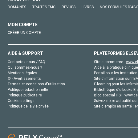
DOMAINES
TRAITÉS EMC
REVUES
LIVRES
NOS FORMULES D'AB
MON COMPTE
CRÉER UN COMPTE
AIDE & SUPPORT
PLATEFORMES ELSE
Contactez-nous / FAQ
Site e-commerce :
www.el
Qui sommes-nous ?
Aide à la pratique clinique
Mentions légales
Portail pour les institution
© - Avertissements
Site d'information sur l'E
Termes et conditions d'utilisation
E-learning pour les infirmi
Politique rédactionnelle
Bibliothèque d'e-books Els
Politique publicitaire
Blog special IFSI :
www.gen
Cookie settings
Suivez notre actualité sur
Politique de la vie privée
Site d'emploi en santé :
e