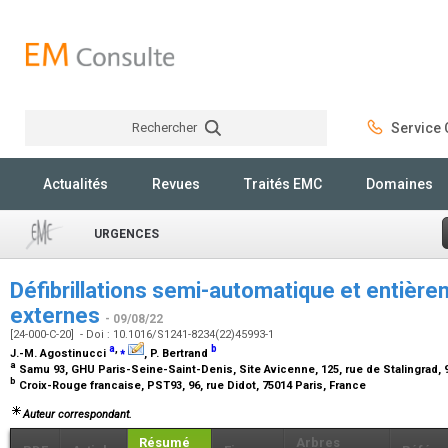
Rechercher
Service C
Rechercher
Actualités
Revues
Traités EMC
Domaines
URGENCES
Défibrillations semi-automatique et entièr
externes
- 09/08/22
[24-000-C-20] - Doi : 10.1016/S1241-8234(22)45993-1
a
,
⁎
b
J.-M. Agostinucci
, P. Bertrand
a
Samu 93, GHU Paris-Seine-Saint-Denis, Site Avicenne, 125, rue de Stalingrad,
b
Croix-Rouge francaise, PST93, 96, rue Didot, 75014 Paris, France
Auteur correspondant.
Résumé
Arbres