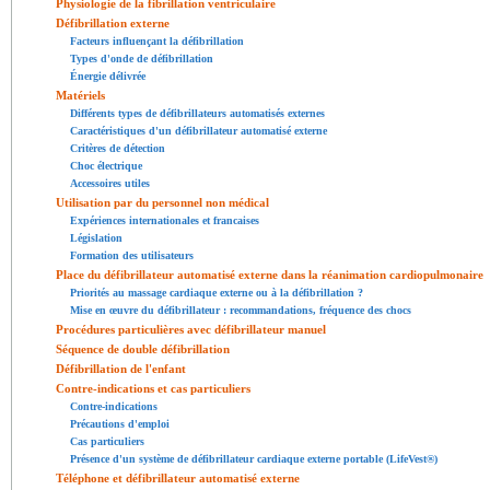
Physiologie de la fibrillation ventriculaire
Défibrillation externe
Facteurs influençant la défibrillation
Types d'onde de défibrillation
Énergie délivrée
Matériels
Différents types de défibrillateurs automatisés externes
Caractéristiques d'un défibrillateur automatisé externe
Critères de détection
Choc électrique
Accessoires utiles
Utilisation par du personnel non médical
Expériences internationales et francaises
Législation
Formation des utilisateurs
Place du défibrillateur automatisé externe dans la réanimation cardiopulmonaire
Priorités au massage cardiaque externe ou à la défibrillation ?
Mise en œuvre du défibrillateur : recommandations, fréquence des chocs
Procédures particulières avec défibrillateur manuel
Séquence de double défibrillation
Défibrillation de l'enfant
Contre-indications et cas particuliers
Contre-indications
Précautions d'emploi
Cas particuliers
Présence d'un système de défibrillateur cardiaque externe portable (LifeVest®)
Téléphone et défibrillateur automatisé externe