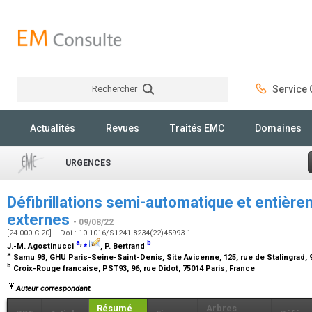
Rechercher
Service C
Rechercher
Actualités
Revues
Traités EMC
Domaines
URGENCES
Défibrillations semi-automatique et entièr
externes
- 09/08/22
[24-000-C-20] - Doi : 10.1016/S1241-8234(22)45993-1
a
,
⁎
b
J.-M. Agostinucci
, P. Bertrand
a
Samu 93, GHU Paris-Seine-Saint-Denis, Site Avicenne, 125, rue de Stalingrad,
b
Croix-Rouge francaise, PST93, 96, rue Didot, 75014 Paris, France
Auteur correspondant.
Résumé
Arbres