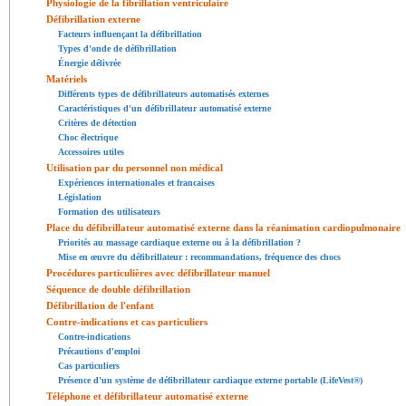
Physiologie de la fibrillation ventriculaire
Défibrillation externe
Facteurs influençant la défibrillation
Types d'onde de défibrillation
Énergie délivrée
Matériels
Différents types de défibrillateurs automatisés externes
Caractéristiques d'un défibrillateur automatisé externe
Critères de détection
Choc électrique
Accessoires utiles
Utilisation par du personnel non médical
Expériences internationales et francaises
Législation
Formation des utilisateurs
Place du défibrillateur automatisé externe dans la réanimation cardiopulmonaire
Priorités au massage cardiaque externe ou à la défibrillation ?
Mise en œuvre du défibrillateur : recommandations, fréquence des chocs
Procédures particulières avec défibrillateur manuel
Séquence de double défibrillation
Défibrillation de l'enfant
Contre-indications et cas particuliers
Contre-indications
Précautions d'emploi
Cas particuliers
Présence d'un système de défibrillateur cardiaque externe portable (LifeVest®)
Téléphone et défibrillateur automatisé externe