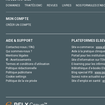
DOMAINES
TRAITÉS EMC
REVUES
LIVRES
NOS FORMULES D'AB
MON COMPTE
CRÉER UN COMPTE
AIDE & SUPPORT
PLATEFORMES ELSE
Contactez-nous / FAQ
Site e-commerce :
www.el
Qui sommes-nous ?
Aide à la pratique clinique
Mentions légales
Portail pour les institution
© - Avertissements
Site d'information sur l'E
Termes et conditions d'utilisation
E-learning pour les infirmi
Politique rédactionnelle
Bibliothèque d'e-books Els
Politique publicitaire
Blog special IFSI :
www.gen
Cookie settings
Suivez notre actualité sur
Politique de la vie privée
Site d'emploi en santé :
e