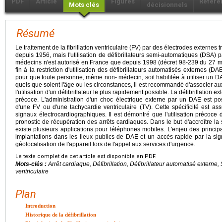
PDF
Article
Figures
Référe
Mots clés
décisionnels
Résumé
Le traitement de la fibrillation ventriculaire (FV) par des électrodes externe
depuis 1956, mais l'utilisation de défibrillateurs semi-automatiques (DSA)
médecins n'est autorisé en France que depuis 1998 (décret 98-239 du 27 m
fin à la restriction d'utilisation des défibrillateurs automatisés externes (
pour que toute personne, même non- médecin, soit habilitée à utiliser un D
quels que soient l'âge ou les circonstances, il est recommandé d'associer 
l'utilisation d'un défibrillateur le plus rapidement possible. La défibrillation ex
précoce. L'administration d'un choc électrique externe par un DAE est p
d'une FV ou d'une tachycardie ventriculaire (TV). Cette spécificité est as
signaux électrocardiographiques. Il est démontré que l'utilisation précoce
pronostic de récupération des arrêts cardiaques. Dans le but d'accroître la 
existe plusieurs applications pour téléphones mobiles. L'enjeu des princip
implantations dans les lieux publics de DAE et un accès rapide par la sign
géolocalisation de l'appareil lors de l'appel aux services d'urgence.
Le texte complet de cet article est disponible en PDF.
Mots-clés :
Arrêt cardiaque, Défibrillation, Défibrillateur automatisé externe,
ventriculaire
Plan
Introduction
Historique de la défibrillation