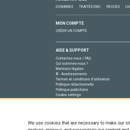
DOMAINES
TRAITÉS EMC
REVUES
LI
MON COMPTE
CRÉER UN COMPTE
AIDE & SUPPORT
Contactez-nous / FAQ
Qui sommes-nous ?
Mentions légales
© - Avertissements
Termes et conditions d'utilisation
Politique rédactionnelle
Politique publicitaire
Cookie settings
Politique de la vie privée
We use cookies that are necessary to make our si
analyze, improve, and personalize our content and