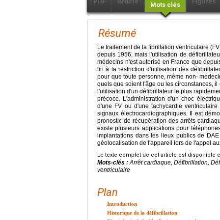
PDF
Article
Figures
Mots clés
Résumé
Le traitement de la fibrillation ventriculaire
depuis 1956, mais l'utilisation de défibrill
médecins n'est autorisé en France que depui
fin à la restriction d'utilisation des défibri
pour que toute personne, même non- médecin, 
quels que soient l'âge ou les circonstances,
l'utilisation d'un défibrillateur le plus rapideme
précoce. L'administration d'un choc électr
d'une FV ou d'une tachycardie ventriculaire 
signaux électrocardiographiques. Il est démo
pronostic de récupération des arrêts cardiaque
existe plusieurs applications pour téléphone
implantations dans les lieux publics de DAE 
géolocalisation de l'appareil lors de l'appel a
Le texte complet de cet article est disponible 
Mots-clés :
Arrêt cardiaque, Défibrillation, Dé
ventriculaire
Plan
Introduction
Historique de la défibrillation