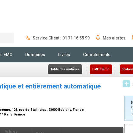
Service Client : 01 71 16 55 99
Mes alertes
Rechercher
és EMC
Domaines
Livres
Compléments
Table des matières
EMC Démo
S'abon
atique et entièrement automatique
B
p
enne, 125, rue de Stalingrad, 93000 Bobigny, France
L
u
14 Paris, France
Arbres