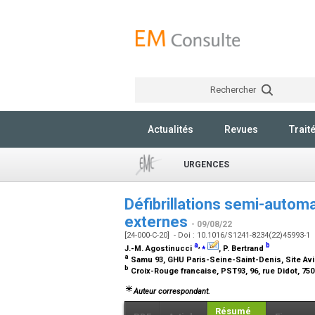
Rechercher
Actualités
Revues
Trait
URGENCES
Défibrillations semi-autom
externes
- 09/08/22
[24-000-C-20] - Doi : 10.1016/S1241-8234(22)45993-1
a
,
⁎
b
J.-M. Agostinucci
, P. Bertrand
a
Samu 93, GHU Paris-Seine-Saint-Denis, Site Avic
b
Croix-Rouge francaise, PST93, 96, rue Didot, 750
Auteur correspondant.
Résumé