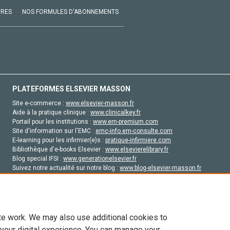
VRES
NOS FORMULES D'ABONNEMENTS
PLATEFORMES ELSEVIER MASSON
Site e-commerce :
www.elsevier-masson.fr
Aide à la pratique clinique :
www.clinicalkey.fr
Portail pour les institutions :
www.em-premium.com
Site d'information sur l'EMC :
emc-info.em-consulte.com
E-learning pour les infirmier(e)s :
pratique-infirmiere.com
Bibliothèque d'e-books Elsevier :
www.elsevierelibrary.fr
Blog special IFSI :
www.generationelsevier.fr
Suivez notre actualité sur notre blog :
www.blog-elsevier-masson.fr
Site d'emploi en santé :
emploisante.com
te work. We may also use additional cookies to
 your digital experience. You can manage your