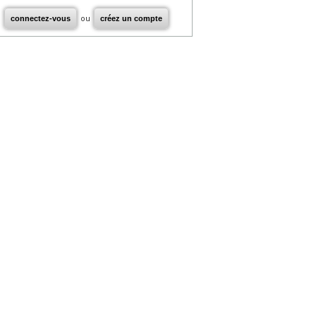
connectez-vous
ou
créez un compte