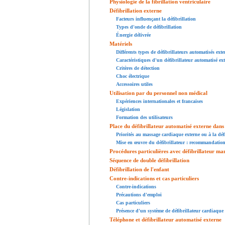
Physiologie de la fibrillation ventriculaire
Défibrillation externe
Facteurs influençant la défibrillation
Types d'onde de défibrillation
Énergie délivrée
Matériels
Différents types de défibrillateurs automatisés exte
Caractéristiques d'un défibrillateur automatisé ex
Critères de détection
Choc électrique
Accessoires utiles
Utilisation par du personnel non médical
Expériences internationales et francaises
Législation
Formation des utilisateurs
Place du défibrillateur automatisé externe dan
Priorités au massage cardiaque externe ou à la défi
Mise en œuvre du défibrillateur : recommandation
Procédures particulières avec défibrillateur ma
Séquence de double défibrillation
Défibrillation de l'enfant
Contre-indications et cas particuliers
Contre-indications
Précautions d'emploi
Cas particuliers
Présence d'un système de défibrillateur cardiaque 
Téléphone et défibrillateur automatisé externe