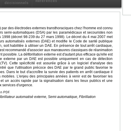
Références
décisionnels
 (FV) par des électrodes externes transthoraciques chez l'homme est connu
ateurs semi-automatiques (DSA) par les paramédicaux et secouristes non
s 1998 (décret 98-239 du 27 mars 1998). Le décret du 4 mai 2007 met
llateurs automatisés externes (DAE) et modifie le Code de santé publique
soit habilitée à utiliser un DAE. En présence de tout arrêt cardiaque,
 il est recommandé d'associer aux manœuvres classiques de réanimation
nt possible. La défibrillation externe est d'autant plus efficace qu'elle est
ique externe par un DAE est possible uniquement en cas de détection
(TV). Cette spécificité est assurée grâce à un logiciel d'analyse des
ntré que l'utilisation précoce des DAE par le grand public favorise le
s. Dans le but d'accroître la survie des patients en arrêt cardiaque il
s mobiles. L'enjeu des principales années à venir est de favoriser les
et un accès rapide par la signalisation dans les lieux publics et une
ux services d'urgence.
en PDF.
fibrillateur automatisé externe, Semi-automatique, Fibrillation