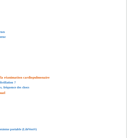
rnes
terne
s la réanimation cardiopulmonaire
brillation ?
s, fréquence des chocs
nuel
externe portable (LifeVest®)