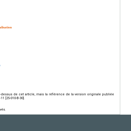
alisation
e
ci-dessus de cet article, mais la référence de la version originale publiée
1 [25-010-B-30].
vés.