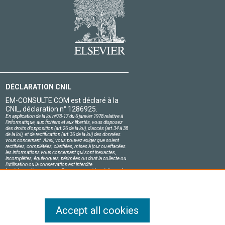
DÉCLARATION CNIL
EM-CONSULTE.COM est déclaré à la
CNIL, déclaration n° 1286925.
En application de la loi nº78-17 du 6 janvier 1978 relative à
l'informatique, aux fichiers et aux libertés, vous disposez
des droits d'opposition (art.26 de la loi), d'accès (art.34 à 38
de la loi), et de rectification (art.36 de la loi) des données
vous concernant. Ainsi, vous pouvez exiger que soient
rectifiées, complétées, clarifiées, mises à jour ou effacées
les informations vous concernant qui sont inexactes,
incomplètes, équivoques, périmées ou dont la collecte ou
l'utilisation ou la conservation est interdite.
Les informations personnelles concernant les visiteurs de
notre site, y compris leur identité, sont confidentielles.
Le responsable du site s'engage sur l'honneur à respecter
les conditions légales de confidentialité applicables en
France et à ne pas divulguer ces informations à des tiers.
Accept all cookies