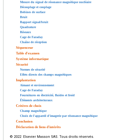
Mesure du signal de résonance magnétique nucléaire
Découplage et couplage
Bobines de surface
Bruit
Rapport signal/bruit
Quadrature
Réseaux
Cage de Faraday
Chaîne de réception
Séquenceur
Table d'examen
Système informatique
Sécurité
Normes de sécurité
Effets directs des champs magnétiques
Implantation
Aimant et environnement
Cage de Faraday
Fournitures en électricité, fluides et froid
Éléments architecturaux
Critères de choix
Champ magnétique
Choix de l'appareil d'imagerie par résonance magnétique
Conclusion
Déclaration de liens d'intérêts
© 2022 Elsevier Masson SAS. Tous droits réservés.