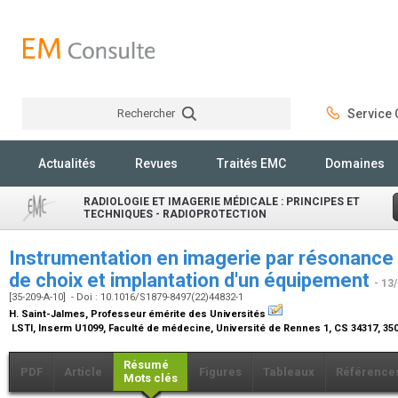
Rechercher
Service C
Rechercher
Actualités
Revues
Traités EMC
Domaines
RADIOLOGIE ET IMAGERIE MÉDICALE : PRINCIPES ET
TECHNIQUES - RADIOPROTECTION
Instrumentation en imagerie par résonance 
de choix et implantation d'un équipement
- 13
[35-209-A-10] - Doi : 10.1016/S1879-8497(22)44832-1
H. Saint-Jalmes,
Professeur émérite des Universités
LSTI, Inserm U1099, Faculté de médecine, Université de Rennes 1, CS 34317, 3
Résumé
PDF
Article
Figures
Tableaux
Référence
Mots clés