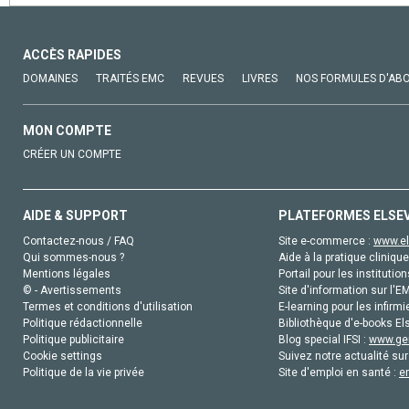
ACCÈS RAPIDES
DOMAINES
TRAITÉS EMC
REVUES
LIVRES
NOS FORMULES D'AB
MON COMPTE
CRÉER UN COMPTE
AIDE & SUPPORT
PLATEFORMES ELSE
Contactez-nous / FAQ
Site e-commerce :
www.el
Qui sommes-nous ?
Aide à la pratique clinique
Mentions légales
Portail pour les institution
© - Avertissements
Site d'information sur l'E
Termes et conditions d'utilisation
E-learning pour les infirmi
Politique rédactionnelle
Bibliothèque d'e-books Els
Politique publicitaire
Blog special IFSI :
www.gen
Cookie settings
Suivez notre actualité sur
Politique de la vie privée
Site d'emploi en santé :
e