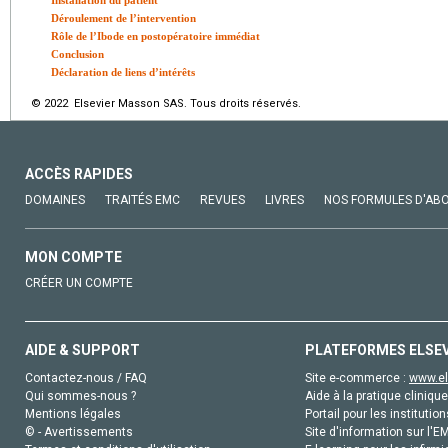
Installation du patient
Déroulement de l’intervention
Rôle de l’Ibode en postopératoire immédiat
Conclusion
Déclaration de liens d’intérêts
© 2022 Elsevier Masson SAS. Tous droits réservés.
ACCÈS RAPIDES
DOMAINES
TRAITÉS EMC
REVUES
LIVRES
NOS FORMULES D'AB
MON COMPTE
CRÉER UN COMPTE
AIDE & SUPPORT
PLATEFORMES ELSE
Contactez-nous / FAQ
Site e-commerce :
www.el
Qui sommes-nous ?
Aide à la pratique clinique
Mentions légales
Portail pour les institution
© - Avertissements
Site d'information sur l'E