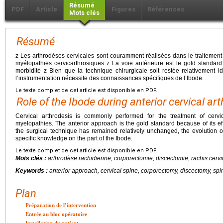
Résumé
PDF
Article
Figures
Références
Mots clés
Résumé
z Les arthrodèses cervicales sont couramment réalisées dans le traitement
myélopathies cervicarthrosiques z La voie antérieure est le gold standard d
morbidité z Bien que la technique chirurgicale soit restée relativement id
l’instrumentation nécessite des connaissances spécifiques de l’Ibode.
Le texte complet de cet article est disponible en PDF.
Role of the Ibode during anterior cervical ar
Cervical arthrodesis is commonly performed for the treatment of cervic
myelopathies. The anterior approach is the gold standard because of its ef
the surgical technique has remained relatively unchanged, the evolution o
specific knowledge on the part of the Ibode.
Le texte complet de cet article est disponible en PDF.
Mots clés :
arthrodèse rachidienne, corporectomie, discectomie, rachis cervic
Keywords :
anterior approach, cervical spine, corporectomy, discectomy, spi
Plan
Préparation de l’intervention
Entrée au bloc opératoire