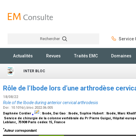
Rechercher
Service C
Rechercher
Actualités
Revues
Traités EMC
Domaines
INTER BLOC
Rôle de l’Ibode lors d’une arthrodèse cervic
18/08/22
Role of the Ibode during anterior cervical arthrodesis
Doi : 10.1016/j.bloc.2022.06.005
Daphnée Cordier
⁎
:
Ibode
, Dai Gao :
Ibode
, Sophie Hubert :
Ibode
, Marc Khalif
Service de chirurgie de la colonne vertébrale du Pr Pierre Guigui, Hôpital eu
Leblanc, 75908 Paris cedex 15, France
*
Auteur correspondant.