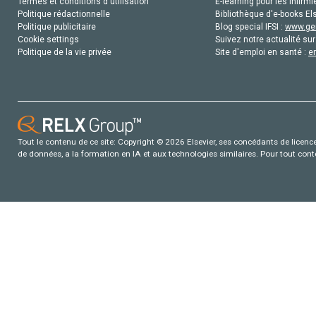
Termes et conditions d'utilisation
E-learning pour les infirmi
Politique rédactionnelle
Bibliothèque d'e-books Els
Politique publicitaire
Blog special IFSI :
www.gen
Cookie settings
Suivez notre actualité sur
Politique de la vie privée
Site d'emploi en santé :
e
Tout le contenu de ce site: Copyright © 2026 Elsevier, ses concédants de licence e
de données, a la formation en IA et aux technologies similaires. Pour tout con