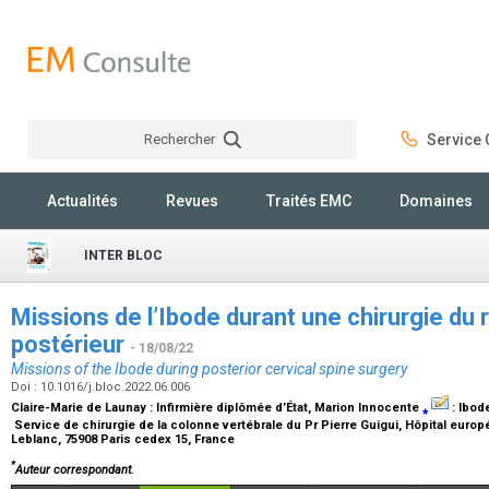
Rechercher
Service C
Rechercher
Actualités
Revues
Traités EMC
Domaines
INTER BLOC
Missions de l’Ibode durant une chirurgie du r
postérieur
- 18/08/22
Missions of the Ibode during posterior cervical spine surgery
Doi : 10.1016/j.bloc.2022.06.006
Claire-Marie de Launay :
Infirmière diplômée d’État
, Marion Innocente
⁎
:
Ibod
Service de chirurgie de la colonne vertébrale du Pr Pierre Guigui, Hôpital eu
Leblanc, 75908 Paris cedex 15, France
*
Auteur correspondant.