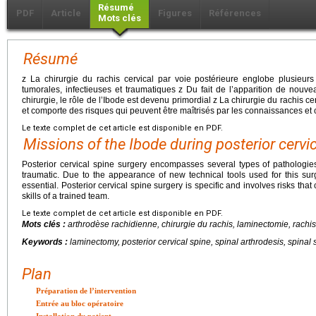
Résumé
PDF
Article
Figures
Références
Mots clés
Résumé
z La chirurgie du rachis cervical par voie postérieure englobe plusieurs
tumorales, infectieuses et traumatiques z Du fait de l’apparition de nouvea
chirurgie, le rôle de l’Ibode est devenu primordial z La chirurgie du rachis ce
et comporte des risques qui peuvent être maîtrisés par les connaissances e
Le texte complet de cet article est disponible en PDF.
Missions of the Ibode during posterior cervi
Posterior cervical spine surgery encompasses several types of pathologies
traumatic. Due to the appearance of new technical tools used for this su
essential. Posterior cervical spine surgery is specific and involves risks th
skills of a trained team.
Le texte complet de cet article est disponible en PDF.
Mots clés :
arthrodèse rachidienne, chirurgie du rachis, laminectomie, rachis
Keywords :
laminectomy, posterior cervical spine, spinal arthrodesis, spinal 
Plan
Préparation de l’intervention
Entrée au bloc opératoire