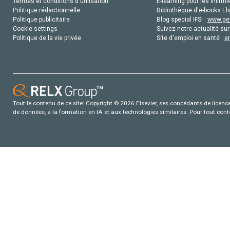
Termes et conditions d'utilisation
E-learning pour les infirmi
Politique rédactionnelle
Bibliothèque d'e-books Els
Politique publicitaire
Blog special IFSI :
www.gen
Cookie settings
Suivez notre actualité sur
Politique de la vie privée
Site d'emploi en santé :
e
Tout le contenu de ce site: Copyright © 2026 Elsevier, ses concédants de licence e
de données, a la formation en IA et aux technologies similaires. Pour tout con