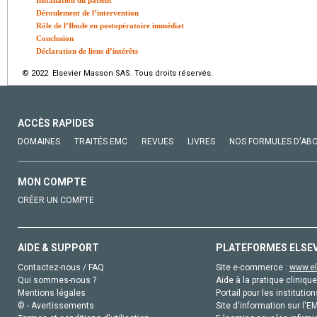
Installation du patient
Déroulement de l’intervention
Rôle de l’Ibode en postopératoire immédiat
Conclusion
Déclaration de liens d’intérêts
© 2022 Elsevier Masson SAS. Tous droits réservés.
ACCÈS RAPIDES
DOMAINES
TRAITÉS EMC
REVUES
LIVRES
NOS FORMULES D'AB
MON COMPTE
CRÉER UN COMPTE
AIDE & SUPPORT
PLATEFORMES ELSE
Contactez-nous / FAQ
Site e-commerce :
www.el
Qui sommes-nous ?
Aide à la pratique clinique
Mentions légales
Portail pour les institution
© - Avertissements
Site d'information sur l'E