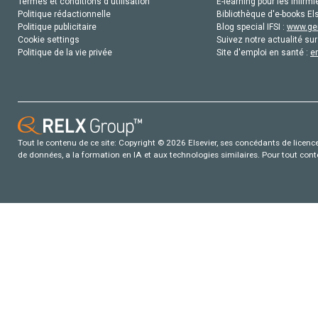
Termes et conditions d'utilisation
E-learning pour les infirmi
Politique rédactionnelle
Bibliothèque d'e-books Els
Politique publicitaire
Blog special IFSI :
www.gen
Cookie settings
Suivez notre actualité sur
Politique de la vie privée
Site d'emploi en santé :
e
Tout le contenu de ce site: Copyright © 2026 Elsevier, ses concédants de licence e
de données, a la formation en IA et aux technologies similaires. Pour tout con