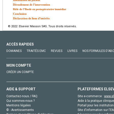
Installation du patient
Déroulement de l’intervention
Rôle de l’Ibode en postopératoire immédiat
Conclusion
Déclaration de liens d’intérêts
© 2022 Elsevier Masson SAS. Tous droits réservés.
ACCÈS RAPIDES
DOMAINES
TRAITÉS EMC
REVUES
LIVRES
NOS FORMULES D'AB
MON COMPTE
CRÉER UN COMPTE
AIDE & SUPPORT
PLATEFORMES ELSE
Contactez-nous / FAQ
Site e-commerce :
www.el
Qui sommes-nous ?
Aide à la pratique clinique
Mentions légales
Portail pour les institution
© - Avertissements
Site d'information sur l'E