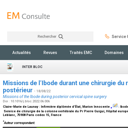
Rechercher
Service C
Rechercher
Actualités
Revues
Traités EMC
Domaines
INTER BLOC
Missions de l’Ibode durant une chirurgie du r
postérieur
- 18/08/22
Missions of the Ibode during posterior cervical spine surgery
Doi : 10.1016/j.bloc.2022.06.006
Claire-Marie de Launay :
Infirmière diplômée d’État
, Marion Innocente
⁎
:
Ibod
Service de chirurgie de la colonne vertébrale du Pr Pierre Guigui, Hôpital eu
Leblanc, 75908 Paris cedex 15, France
*
Auteur correspondant.