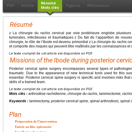
Résumé
PDF
Article
Figures
Références
Mots clés
Résumé
z La chirurgie du rachis cervical par voie postérieure englobe plusieurs
tumorales, infectieuses et traumatiques z Du fait de l’apparition de nouvea
chirurgie, le rôle de l’Ibode est devenu primordial z La chirurgie du rachis ce
et comporte des risques qui peuvent être maîtrisés par les connaissances e
Le texte complet de cet article est disponible en PDF.
Missions of the Ibode during posterior cervi
Posterior cervical spine surgery encompasses several types of pathologies
traumatic. Due to the appearance of new technical tools used for this su
essential. Posterior cervical spine surgery is specific and involves risks th
skills of a trained team.
Le texte complet de cet article est disponible en PDF.
Mots clés :
arthrodèse rachidienne, chirurgie du rachis, laminectomie, rachis
Keywords :
laminectomy, posterior cervical spine, spinal arthrodesis, spinal 
Plan
Préparation de l’intervention
Entrée au bloc opératoire