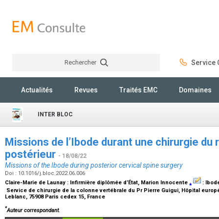
Rechercher
Service C
Rechercher
Actualités
Revues
Traités EMC
Domaines
INTER BLOC
Missions de l’Ibode durant une chirurgie du r
postérieur
- 18/08/22
Missions of the Ibode during posterior cervical spine surgery
Doi : 10.1016/j.bloc.2022.06.006
Claire-Marie de Launay :
Infirmière diplômée d’État
, Marion Innocente
⁎
:
Ibod
Service de chirurgie de la colonne vertébrale du Pr Pierre Guigui, Hôpital eu
Leblanc, 75908 Paris cedex 15, France
*
Auteur correspondant.