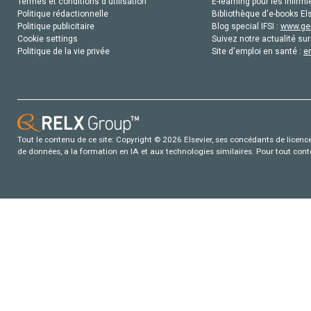
Termes et conditions d'utilisation
E-learning pour les infirmi
Politique rédactionnelle
Bibliothèque d'e-books Els
Politique publicitaire
Blog special IFSI :
www.gen
Cookie settings
Suivez notre actualité sur
Politique de la vie privée
Site d'emploi en santé :
e
Tout le contenu de ce site: Copyright © 2026 Elsevier, ses concédants de licence e
de données, a la formation en IA et aux technologies similaires. Pour tout con