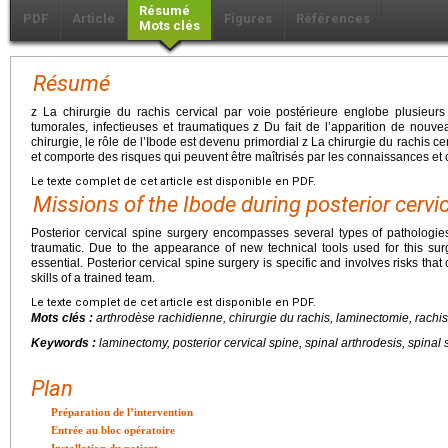
Résumé
PDF
Article
Figures
Références
Mots clés
Résumé
z La chirurgie du rachis cervical par voie postérieure englobe plusieurs
tumorales, infectieuses et traumatiques z Du fait de l’apparition de nouvea
chirurgie, le rôle de l’Ibode est devenu primordial z La chirurgie du rachis ce
et comporte des risques qui peuvent être maîtrisés par les connaissances e
Le texte complet de cet article est disponible en PDF.
Missions of the Ibode during posterior cervi
Posterior cervical spine surgery encompasses several types of pathologies
traumatic. Due to the appearance of new technical tools used for this su
essential. Posterior cervical spine surgery is specific and involves risks th
skills of a trained team.
Le texte complet de cet article est disponible en PDF.
Mots clés :
arthrodèse rachidienne, chirurgie du rachis, laminectomie, rachis
Keywords :
laminectomy, posterior cervical spine, spinal arthrodesis, spinal 
Plan
Préparation de l’intervention
Entrée au bloc opératoire