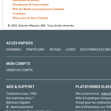
Installation du patient
Déroulement de l’intervention
Rôle de l’Ibode en postopératoire immédiat
Conclusion
Déclaration de liens d’intérêts
© 2022 Elsevier Masson SAS. Tous droits réservés.
ACCÈS RAPIDES
DOMAINES
TRAITÉS EMC
REVUES
LIVRES
NOS FORMULES D'AB
MON COMPTE
CRÉER UN COMPTE
AIDE & SUPPORT
PLATEFORMES ELSE
Contactez-nous / FAQ
Site e-commerce :
www.el
Qui sommes-nous ?
Aide à la pratique clinique
Mentions légales
Portail pour les institution
© - Avertissements
Site d'information sur l'E