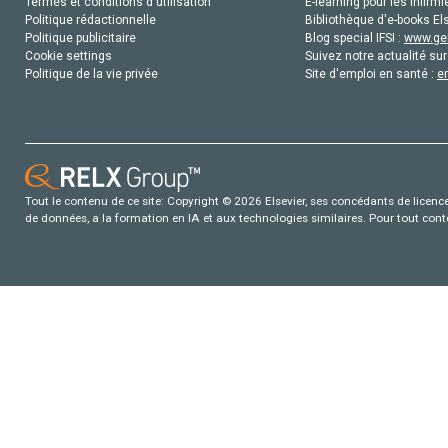
Termes et conditions d'utilisation
E-learning pour les infirmi
Politique rédactionnelle
Bibliothèque d'e-books Els
Politique publicitaire
Blog special IFSI :
www.gen
Cookie settings
Suivez notre actualité sur
Politique de la vie privée
Site d'emploi en santé :
e
Tout le contenu de ce site: Copyright © 2026 Elsevier, ses concédants de licence e
de données, a la formation en IA et aux technologies similaires. Pour tout con