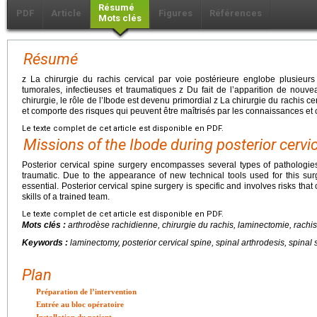
Résumé
PDF
Article
Figures
Références
Mots clés
Résumé
z La chirurgie du rachis cervical par voie postérieure englobe plusieurs
tumorales, infectieuses et traumatiques z Du fait de l’apparition de nouvea
chirurgie, le rôle de l’Ibode est devenu primordial z La chirurgie du rachis ce
et comporte des risques qui peuvent être maîtrisés par les connaissances e
Le texte complet de cet article est disponible en PDF.
Missions of the Ibode during posterior cervi
Posterior cervical spine surgery encompasses several types of pathologies
traumatic. Due to the appearance of new technical tools used for this su
essential. Posterior cervical spine surgery is specific and involves risks th
skills of a trained team.
Le texte complet de cet article est disponible en PDF.
Mots clés :
arthrodèse rachidienne, chirurgie du rachis, laminectomie, rachis
Keywords :
laminectomy, posterior cervical spine, spinal arthrodesis, spinal 
Plan
Préparation de l’intervention
Entrée au bloc opératoire