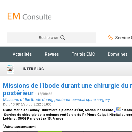
Rechercher
Service C
Rechercher
Actualités
Revues
Traités EMC
Domaines
INTER BLOC
Missions de l’Ibode durant une chirurgie du r
postérieur
- 18/08/22
Missions of the Ibode during posterior cervical spine surgery
Doi : 10.1016/j.bloc.2022.06.006
Claire-Marie de Launay :
Infirmière diplômée d’État
, Marion Innocente
⁎
:
Ibod
Service de chirurgie de la colonne vertébrale du Pr Pierre Guigui, Hôpital eu
Leblanc, 75908 Paris cedex 15, France
*
Auteur correspondant.