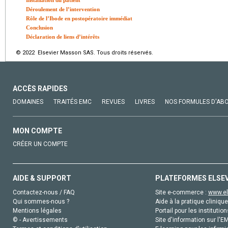
Installation du patient
Déroulement de l’intervention
Rôle de l’Ibode en postopératoire immédiat
Conclusion
Déclaration de liens d’intérêts
© 2022 Elsevier Masson SAS. Tous droits réservés.
ACCÈS RAPIDES
DOMAINES
TRAITÉS EMC
REVUES
LIVRES
NOS FORMULES D'AB
MON COMPTE
CRÉER UN COMPTE
AIDE & SUPPORT
PLATEFORMES ELSE
Contactez-nous / FAQ
Site e-commerce :
www.el
Qui sommes-nous ?
Aide à la pratique clinique
Mentions légales
Portail pour les institution
© - Avertissements
Site d'information sur l'E