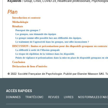
Keywords :
Group, Crisis, COVID-19, Healthcare professionals, Psychologis
Plan
Introduction et contexte
Méthodologie
Résultats
Pourquoi des groupes ?
Les groupes, une demande des équipes
Le groupe comme offre possible face aux difficultés des équipes.
Le traitement de l’agressivité dans les groupes, une offre inconsciente ?
DISCUSSION : limites et préconisations pour des dispositifs groupaux en contexte 
La difficulté à sortir de l’illusion groupale
Le risque de répétition de la violence dans les dispositifs
Points de vigilance et préconisations dans la mise en place de dispositifs groupaux en sit
Conclusion
Déclaration de liens d’intérêts
© 2022 Société Française de Psychologie. Publié par Elsevier Masson SAS. To
ACCÈS RAPIDES
DOMAINES
TRAITÉS EMC
REVUES
LIVRES
NOS FORMULES D'AB