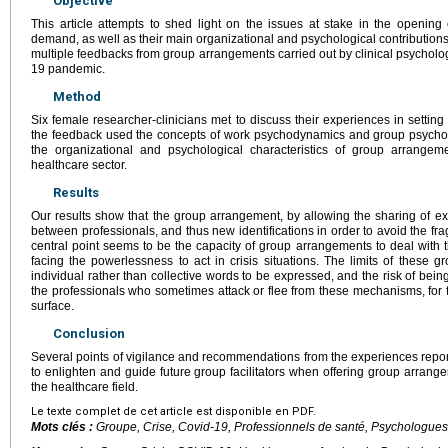
Objective
This article attempts to shed light on the issues at stake in the openin
demand, as well as their main organizational and psychological contributions 
multiple feedbacks from group arrangements carried out by clinical psychol
19 pandemic.
Method
Six female researcher-clinicians met to discuss their experiences in setting 
the feedback used the concepts of work psychodynamics and group psychoan
the organizational and psychological characteristics of group arrangem
healthcare sector.
Results
Our results show that the group arrangement, by allowing the sharing of ex
between professionals, and thus new identifications in order to avoid the fr
central point seems to be the capacity of group arrangements to deal with
facing the powerlessness to act in crisis situations. The limits of these gr
individual rather than collective words to be expressed, and the risk of being 
the professionals who sometimes attack or flee from these mechanisms, for f
surface.
Conclusion
Several points of vigilance and recommendations from the experiences reporte
to enlighten and guide future group facilitators when offering group arrange
the healthcare field.
Le texte complet de cet article est disponible en PDF.
Mots clés :
Groupe, Crise, Covid-19, Professionnels de santé, Psychologues