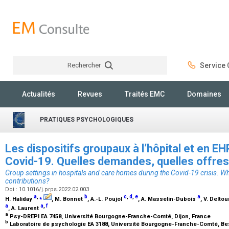
Rechercher
Service C
Rechercher
Actualités
Revues
Traités EMC
Domaines
PRATIQUES PSYCHOLOGIQUES
Les dispositifs groupaux à l’hôpital et en EH
Covid-19. Quelles demandes, quelles offres
Group settings in hospitals and care homes during the Covid-19 crisis. W
contributions?
Doi : 10.1016/j.prps.2022.02.003
a
,
⁎
b
c
,
d
,
e
a
H. Haliday
, M. Bonnet
, A.-L. Poujol
, A. Masselin-Dubois
, V. Deltou
a
a
,
f
, A. Laurent
a
Psy-DREPI EA 7458, Université Bourgogne-Franche-Comté, Dijon, France
b
Laboratoire de psychologie EA 3188, Université Bourgogne-Franche-Comté, B