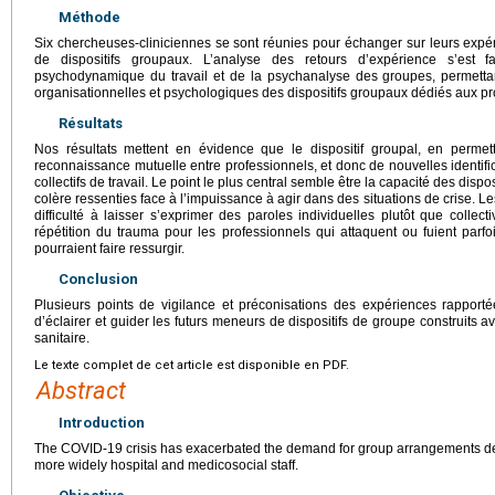
Méthode
Six chercheuses-cliniciennes se sont réunies pour échanger sur leurs expé
de dispositifs groupaux. L’analyse des retours d’expérience s’est
psychodynamique du travail et de la psychanalyse des groupes, permettant 
organisationnelles et psychologiques des dispositifs groupaux dédiés aux pr
Résultats
Nos résultats mettent en évidence que le dispositif groupal, en permet
reconnaissance mutuelle entre professionnels, et donc de nouvelles identific
collectifs de travail. Le point le plus central semble être la capacité des disposi
colère ressenties face à l’impuissance à agir dans des situations de crise. L
difficulté à laisser s’exprimer des paroles individuelles plutôt que collecti
répétition du trauma pour les professionnels qui attaquent ou fuient parfoi
pourraient faire ressurgir.
Conclusion
Plusieurs points de vigilance et préconisations des expériences rapportées
d’éclairer et guider les futurs meneurs de dispositifs de groupe construits 
sanitaire.
Le texte complet de cet article est disponible en PDF.
Abstract
Introduction
The COVID-19 crisis has exacerbated the demand for group arrangements de
more widely hospital and medicosocial staff.