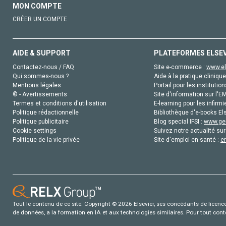
MON COMPTE
CRÉER UN COMPTE
AIDE & SUPPORT
PLATEFORMES ELSE
Contactez-nous / FAQ
Site e-commerce :
www.el
Qui sommes-nous ?
Aide à la pratique clinique
Mentions légales
Portail pour les institution
© - Avertissements
Site d'information sur l'E
Termes et conditions d'utilisation
E-learning pour les infirmi
Politique rédactionnelle
Bibliothèque d'e-books Els
Politique publicitaire
Blog special IFSI :
www.gen
Cookie settings
Suivez notre actualité sur
Politique de la vie privée
Site d'emploi en santé :
e
Tout le contenu de ce site: Copyright © 2026 Elsevier, ses concédants de licence e
de données, a la formation en IA et aux technologies similaires. Pour tout con