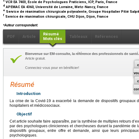
c
VCR EA 7403, Ecole de Psychologues Praticiens, ICP, Paris, France
d
APEMAC EA 4360, Université de Lorraine, Metz-Nancy, France
e
Service de réanimation chirurgicale polyvalente, Groupe Hospitalier Pitié Salpê
f
Service de réanimation chirurgicale, CHU Dijon, Dijon, France
⁎
Auteur correspondant.
Résumé
PDF
Article
Tableaux
Références
Mots clés
Bienvenue sur EM-consulte, la référence des professionnels de santé.
Article gratuit.
c
Connectez-vous pour en bénéficier!
vo
Résumé
co
Introduction
La crise de la Covid-19 a exacerbé la demande de dispositifs groupaux 
hospitaliers et médicosociaux.
Objectif
Cet article souhaite faire apparaître, par la synthèse de multiples retours d
par des psychologues cliniciennes et chercheuses durant la pandémie de la
dispositifs groupaux, entre offre et demande, ainsi que leurs principaux
psychologiques.