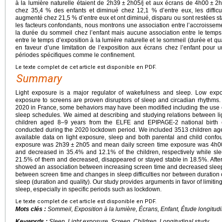
à la lumière naturelle étaient de 2h39
±
2h05/j et aux écrans de 4h00
±
2h
chez 35,4 % des enfants et diminué chez 12,1 % d’entre eux, les diffic
augmenté chez 21,5 % d’entre eux et ont diminué, disparu ou sont restées s
les facteurs confondants, nous montrons une association entre l’accroissem
la durée du sommeil chez l’enfant mais aucune association entre le temps d
entre le temps d’exposition à la lumière naturelle et le sommeil (durée et qu
en faveur d’une limitation de l’exposition aux écrans chez l’enfant pour
périodes spécifiques comme le confinement.
Le texte complet de cet article est disponible en PDF.
Summary
Light exposure is a major regulator of wakefulness and sleep. Low expo
exposure to screens are proven disruptors of sleep and circadian rhythms.
2020 in France, some behaviors may have been modified including the use of
sleep schedules. We aimed at describing and studying relations between li
children aged 8–9 years from the ELFE and EPIPAGE-2 national birth 
conducted during the 2020 lockdown period. We included 3513 children ag
available data on light exposure, sleep and both parental and child confou
exposure was 2h39
±
2h05 and mean daily screen time exposure was 4h0
and decreased in 35.4% and 12.1% of the children, respectively while slee
21.5% of them and decreased, disappeared or stayed stable in 18.5%. After
showed an association between increasing screen time and decreased sleep d
between screen time and changes in sleep difficulties nor between duration 
sleep (duration and quality). Our study provides arguments in favor of limitin
sleep, especially in specific periods such as lockdown.
Le texte complet de cet article est disponible en PDF.
Mots clés :
Sommeil, Exposition à la lumière, Écrans, Enfant, Étude longitud
Keywords :
Sleep, Light exposure, Screen, Children, Longitudinal study