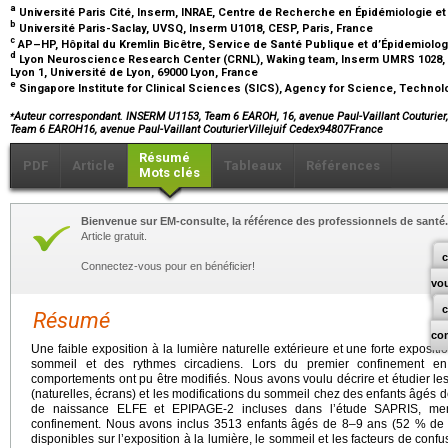
a
Université Paris Cité, Inserm, INRAE, Centre de Recherche en Épidémiologie et
b
Université Paris-Saclay, UVSQ, Inserm U1018, CESP, Paris, France
c
AP–HP, Hôpital du Kremlin Bicêtre, Service de Santé Publique et d’Épidemiolog
d
Lyon Neuroscience Research Center (CRNL), Waking team, Inserm UMRS 1028, 
Lyon 1, Université de Lyon, 69000 Lyon, France
e
Singapore Institute for Clinical Sciences (SICS), Agency for Science, Techn
⁎
Auteur correspondant. INSERM U1153, Team 6 EAROH, 16, avenue Paul-Vaillant Couturier
Team 6 EAROH16, avenue Paul-Vaillant CouturierVillejuif Cedex94807France
Résumé
PDF
Article
Tableaux
Références
Mots clés
Bienvenue sur EM-consulte, la référence des professionnels de santé.
Article gratuit.
c
Connectez-vous pour en bénéficier!
vo
Résumé
co
Une faible exposition à la lumière naturelle extérieure et une forte exposit
sommeil et des rythmes circadiens. Lors du premier confinement en
comportements ont pu être modifiés. Nous avons voulu décrire et étudier les 
(naturelles, écrans) et les modifications du sommeil chez des enfants âgés 
de naissance ELFE et EPIPAGE-2 incluses dans l’étude SAPRIS, me
confinement. Nous avons inclus 3513 enfants âgés de 8–9 ans (52 % de
disponibles sur l’exposition à la lumière, le sommeil et les facteurs de con