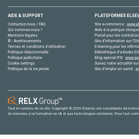
AIDE & SUPPORT
PLATEFORMES ELSE
Contactez-nous / FAQ
Site e-commerce :
www.el
Qui sommes-nous ?
Aide à la pratique clinique
Mentions légales
Portail pour les institution
© - Avertissements
Site d'information sur l'E
Termes et conditions d'utilisation
E-learning pour les infirmi
Politique rédactionnelle
Bibliothèque d'e-books Els
Politique publicitaire
Blog special IFSI :
www.gen
Cookie settings
Suivez notre actualité sur
Politique de la vie privée
Site d'emploi en santé :
e
Tout le contenu de ce site: Copyright © 2026 Elsevier, ses concédants de licence e
de données, a la formation en IA et aux technologies similaires. Pour tout con