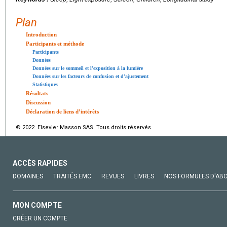
Plan
Introduction
Participants et méthode
Participants
Données
Données sur le sommeil et l’exposition à la lumière
Données sur les facteurs de confusion et d’ajustement
Statistiques
Résultats
Discussion
Déclaration de liens d’intérêts
© 2022 Elsevier Masson SAS. Tous droits réservés.
ACCÈS RAPIDES
DOMAINES
TRAITÉS EMC
REVUES
LIVRES
NOS FORMULES D'AB
MON COMPTE
CRÉER UN COMPTE