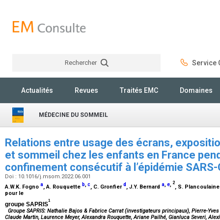
Rechercher
Service C
Rechercher
Actualités
Revues
Traités EMC
Domaines
MÉDECINE DU SOMMEIL
Relations entre usage des écrans, exposition
et sommeil chez les enfants en France pend
confinement consécutif à l’épidémie SARS
Doi : 10.1016/j.msom.2022.06.001
2
a
b
,
c
d
a
,
e
,
A.W.K. Fogno
, A. Rouquette
, C. Gronfier
, J.Y. Bernard
, S. Plancoulain
pour le
1
groupe SAPRIS
Groupe SAPRIS: Nathalie Bajos & Fabrice Carrat (investigateurs principaux), Pierre-Yves 
Claude Martin, Laurence Meyer, Alexandra Rouquette, Ariane Pailhé, Gianluca Severi, Alexis