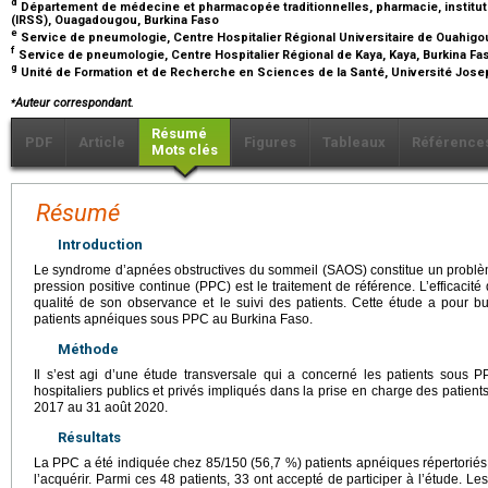
d
Département de médecine et pharmacopée traditionnelles, pharmacie, institut
(IRSS), Ouagadougou, Burkina Faso
e
Service de pneumologie, Centre Hospitalier Régional Universitaire de Ouahigo
f
Service de pneumologie, Centre Hospitalier Régional de Kaya, Kaya, Burkina F
g
Unité de Formation et de Recherche en Sciences de la Santé, Université Jos
⁎
Auteur correspondant.
Résumé
PDF
Article
Figures
Tableaux
Référence
Mots clés
Résumé
Introduction
Le syndrome d’apnées obstructives du sommeil (SAOS) constitue un problèm
pression positive continue (PPC) est le traitement de référence. L’efficacité
qualité de son observance et le suivi des patients. Cette étude a pour bu
patients apnéiques sous PPC au Burkina Faso.
Méthode
Il s’est agi d’une étude transversale qui a concerné les patients sous
hospitaliers publics et privés impliqués dans la prise en charge des patie
2017 au 31 août 2020.
Résultats
La PPC a été indiquée chez 85/150 (56,7 %) patients apnéiques répertoriés. 
l’acquérir. Parmi ces 48 patients, 33 ont accepté de participer à l’étude. L