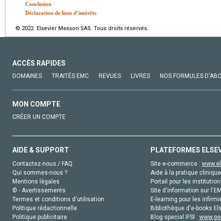
Conclusion
Déclaration de liens d’intérêts
© 2022 Elsevier Masson SAS. Tous droits réservés.
ACCÈS RAPIDES
DOMAINES
TRAITÉS EMC
REVUES
LIVRES
NOS FORMULES D'AB
MON COMPTE
CRÉER UN COMPTE
AIDE & SUPPORT
PLATEFORMES ELSE
Contactez-nous / FAQ
Site e-commerce :
www.el
Qui sommes-nous ?
Aide à la pratique clinique
Mentions légales
Portail pour les institution
© - Avertissements
Site d'information sur l'E
Termes et conditions d'utilisation
E-learning pour les infirmi
Politique rédactionnelle
Bibliothèque d'e-books Els
Politique publicitaire
Blog special IFSI :
www.gen