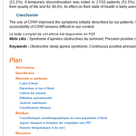
(21.1%). A temporary discontinuation was noted in 17/33 patients (51.5%)
their quality of life and for 39.4%, its effect on their state of health is fairly ave
Conclusion
The use of CPAP improved the symptoms initially described by our patients.
accessibility of CPAP remains difficult in our context.
Le texte complet de cet article est disponible en PDF.
Mots clés :
Syndrome d’apnées obstructives du sommeil, Pression positive 
Keywords :
Obstructive sleep apnea syndrome, Continuous positive pressu
Plan
Abréviations
Introduction
Matériels et méthodes
Cadre d’étude
Population et type d’étude
Collecte des données
Définition opérationnelle
Analyses statistiques
Considérations éthiques
Résultats
Caractéristiques sociodémographiques de notre population d’étude
Aspects cliniques et évolution des symptômes sous PPC
Données thérapeutiques et de suivi
Discussion