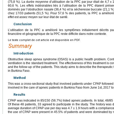
(75,8 %). La durée moyenne d’utilisation de la PPC par jour était de 4,7
±
60,6 %. Les effets indésirables liés à l’utilisation de la PPC étaient prés
dominés par l’obstruction nasale (36,4 %) et la sécheresse buccale (21,1 %
chez 17/33 patients (51,5 %). Pour 57,6 % des patients, la PPC a amélioré 
effet est assez moyen sur leur état de santé.
Conclusion
L’utilisation de la PPC a amélioré les symptômes initialement décrits par 
financière et géographique de la PPC reste difficile dans notre contexte.
Le texte complet de cet article est disponible en PDF.
Summary
Introduction
Obstructive sleep apnea syndrome (OSAS) is a public health problem. Cont
ventilation is the standard treatment. The effectiveness of this treatment is co
and the follow-up of the patients. This study aims to describe the therapeuti
in Burkina Faso.
Method
This was a cross-sectional study that involved patients under CPAP followed 
involved in the care of apneic patients in Burkina Faso from June 1st, 2017 t
Results
CPAP was indicated in 85/150 (56.7%) listed apneic patients. In total, 48/85 
Of these 48 patients, 33 agreed to participate in the study. The history wa
average duration of CPAP use per day was 4.7
±
1.9
hours with a compliance 
the use of CPAP were present in 45.5% of patients and were dominated by 