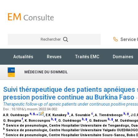
Rechercher
Service C
Rechercher
Actualités
Revues
Traités EMC
Domaines
MÉDECINE DU SOMMEIL
Suivi thérapeutique des patients apnéiques 
pression positive continue au Burkina Faso
-
Therapeutic follow-up of apneic patients under continuous positive pressu
Doi : 10.1016/j.msom.2022.04.002
a
,
g
,
⁎
b
c
b
,
g
A.R. Ouédraogo
, E.K. Kunakey
, A. Sourabie
, A. Tiendrebeogo
, J.C
f
b
,
g
b
,
g
b
,
g
G. Bougma
, K. Boncoungou
, G. Ouédraogo
, G. Badoum
, M. Ouédraog
a
Service de pneumologie, Centre Hospitalier Universitaire de Tengandogo, Ou
b
Service de pneumologie, Centre Hospitalier Universitaire Yalgado OUEDRAOG
c
Service de pneumologie, Centre Hospitalier Universitaire Souro-Sanou, Bobo 