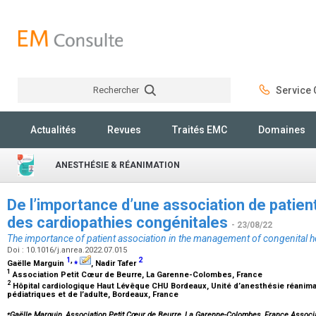
Rechercher
Service C
Rechercher
Actualités
Revues
Traités EMC
Domaines
ANESTHÉSIE & RÉANIMATION
De l’importance d’une association de patien
des cardiopathies congénitales
- 23/08/22
The importance of patient association in the management of congenital h
Doi : 10.1016/j.anrea.2022.07.015
1
,
⁎
2
Gaëlle Marguin
, Nadir Tafer
1
Association Petit Cœur de Beurre, La Garenne-Colombes, France
2
Hôpital cardiologique Haut Lévêque CHU Bordeaux, Unité d’anesthésie réanima
pédiatriques et de l’adulte, Bordeaux, France
⁎
Gaëlle Marguin, Association Petit Cœur de Beurre, La Garenne-Colombes, France.Associ