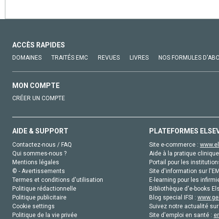
ACCÈS RAPIDES
DOMAINES
TRAITÉS EMC
REVUES
LIVRES
NOS FORMULES D'AB
MON COMPTE
CRÉER UN COMPTE
AIDE & SUPPORT
PLATEFORMES ELSE
Contactez-nous / FAQ
Site e-commerce :
www.el
Qui sommes-nous ?
Aide à la pratique clinique
Mentions légales
Portail pour les institution
© - Avertissements
Site d'information sur l'E
Termes et conditions d'utilisation
E-learning pour les infirmi
Politique rédactionnelle
Bibliothèque d'e-books Els
Politique publicitaire
Blog special IFSI :
www.gen
Cookie settings
Suivez notre actualité sur
Politique de la vie privée
Site d'emploi en santé :
e