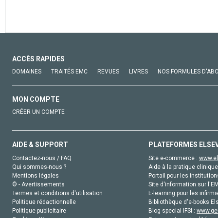
ACCÈS RAPIDES
DOMAINES
TRAITÉS EMC
REVUES
LIVRES
NOS FORMULES D'AB
MON COMPTE
CRÉER UN COMPTE
AIDE & SUPPORT
PLATEFORMES ELSE
Contactez-nous / FAQ
Site e-commerce :
www.el
Qui sommes-nous ?
Aide à la pratique clinique
Mentions légales
Portail pour les institution
© - Avertissements
Site d'information sur l'E
Termes et conditions d'utilisation
E-learning pour les infirmi
Politique rédactionnelle
Bibliothèque d'e-books Els
Politique publicitaire
Blog special IFSI :
www.gen