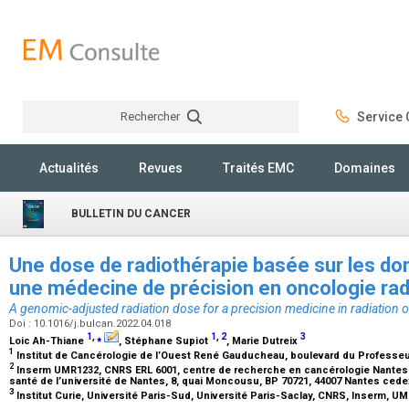
Rechercher
Service C
Rechercher
Actualités
Revues
Traités EMC
Domaines
BULLETIN DU CANCER
Une dose de radiothérapie basée sur les d
une médecine de précision en oncologie ra
A genomic-adjusted radiation dose for a precision medicine in radiation 
Doi : 10.1016/j.bulcan.2022.04.018
1
,
⁎
1
,
2
3
Loic Ah-Thiane
, Stéphane Supiot
, Marie Dutreix
1
Institut de Cancérologie de l’Ouest René Gauducheau, boulevard du Professe
2
Inserm UMR1232, CNRS ERL 6001, centre de recherche en cancérologie Nantes-
santé de l’université de Nantes, 8, quai Moncousu, BP 70721, 44007 Nantes cede
3
Institut Curie, Université Paris-Sud, Université Paris-Saclay, CNRS, Inserm, U