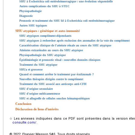
SHU à Escherichia coli entérohémorragique : une évolution séquentielle
Autres complications du SHU à STEC
Physiopathologie
Diagnostic
Pronostic et traitement du SHU lié à Escherichia coli entérohémorragique
Autres SHU typiques
SHU atypiques : génétique et auto-immunité
SHU atypiques complément-dépendants
SHU atypiques à rechercher après exclusion des anomalies de la voie du complément
Caractérisation clinique de l'atteinte rénale au cours du SHU atypique
Atteintes extrarénales au cours du SHU atypique
Physiopathologie du SHU atypique
Épidémiologie et pronostic rénal : nouvelles données cliniques
Traitement du SHU atypique
SHUa et grossesse
Quand et comment arrêter le traitement par éculizumab ?
Nouvelles thérapies dirigées contre le complément
Traitement du SHU associé aux anticorps anti-CFH
SHU d'origine secondaire
SHU d'origine médicamenteuse
SHU et allogreffe de cellules souches hématopoïétiques
Conclusion
Déclaration de liens d'intérêts
☆
Les annexes indiquées dans ce PDF sont présentes dans la version éten
consulte.com/
.
© 2022 Elsevier Masson SAS. Tous droits réservés.