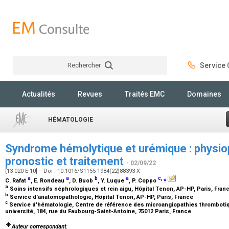
Rechercher
Service C
Rechercher
Actualités
Revues
Traités EMC
Domaines
HÉMATOLOGIE
Syndrome hémolytique et urémique : physiop
pronostic et traitement
- 02/09/22
[13-020-E-10] - Doi : 10.1016/S1155-1984(22)88393-X
a
a
b
a
c
,
⁎
C. Rafat
, E. Rondeau
, D. Buob
, Y. Luque
, P. Coppo
a
Soins intensifs néphrologiques et rein aigu, Hôpital Tenon, AP-HP, Paris, Fran
b
Service d'anatomopathologie, Hôpital Tenon, AP-HP, Paris, France
c
Service d'hématologie, Centre de référence des microangiopathies thrombotiq
université, 184, rue du Faubourg-Saint-Antoine, 75012 Paris, France
Auteur correspondant.