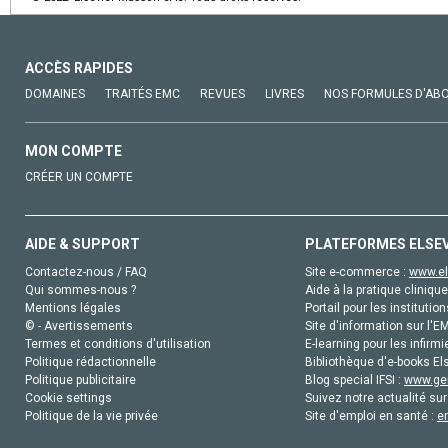
ACCÈS RAPIDES
DOMAINES
TRAITÉS EMC
REVUES
LIVRES
NOS FORMULES D'AB
MON COMPTE
CRÉER UN COMPTE
AIDE & SUPPORT
PLATEFORMES ELSE
Contactez-nous / FAQ
Site e-commerce :
www.el
Qui sommes-nous ?
Aide à la pratique clinique
Mentions légales
Portail pour les institution
© - Avertissements
Site d'information sur l'E
Termes et conditions d'utilisation
E-learning pour les infirmi
Politique rédactionnelle
Bibliothèque d'e-books Els
Politique publicitaire
Blog special IFSI :
www.gen
Cookie settings
Suivez notre actualité sur
Politique de la vie privée
Site d'emploi en santé :
e