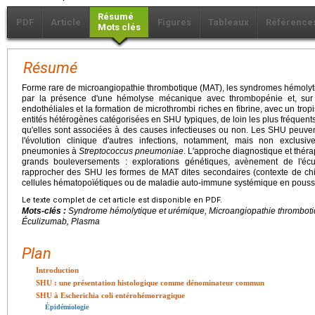
Résumé
PDF
Article
Figures
Tableaux
Référence
Mots clés
Résumé
Forme rare de microangiopathie thrombotique (MAT), les syndromes hémolyt
par la présence d'une hémolyse mécanique avec thrombopénie et, sur l
endothéliales et la formation de microthrombi riches en fibrine, avec un trop
entités hétérogènes catégorisées en SHU typiques, de loin les plus fréquent
qu'elles sont associées à des causes infectieuses ou non. Les SHU peuve
l'évolution clinique d'autres infections, notamment, mais non exclus
pneumonies à
Streptococcus pneumoniae
. L'approche diagnostique et thé
grands bouleversements : explorations génétiques, avènement de l'éc
rapprocher des SHU les formes de MAT dites secondaires (contexte de chi
cellules hématopoïétiques ou de maladie auto-immune systémique en pouss
Le texte complet de cet article est disponible en PDF.
Mots-clés :
Syndrome hémolytique et urémique, Microangiopathie thrombo
Éculizumab, Plasma
Plan
Introduction
SHU : une présentation histologique comme dénominateur commun
SHU à Escherichia coli entérohémorragique
Épidémiologie