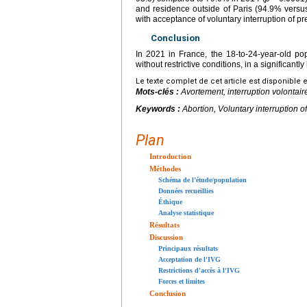
and residence outside of Paris (94.9% versu
with acceptance of voluntary interruption of pr
Conclusion
In 2021 in France, the 18-to-24-year-old pop
without restrictive conditions, in a significantl
Le texte complet de cet article est disponible 
Mots-clés :
Avortement, interruption volontai
Keywords :
Abortion, Voluntary interruption o
Plan
Introduction
Méthodes
Schéma de l’étude/population
Données recueillies
Éthique
Analyse statistique
Résultats
Discussion
Principaux résultats
Acceptation de l'IVG
Restrictions d'accès à l'IVG
Forces et limites
Conclusion