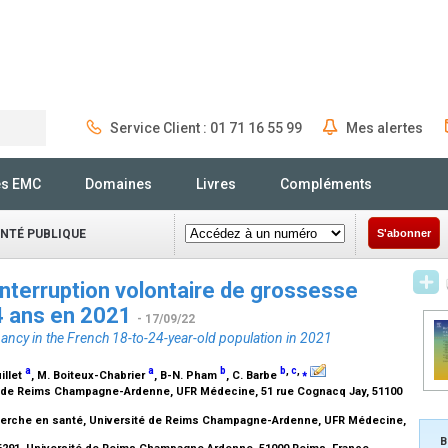
Service Client : 01 71 16 55 99
Mes alertes
Rechercher
és EMC
Domaines
Livres
Compléments
ANTÉ PUBLIQUE
S'abonner
interruption volontaire de grossesse
4 ans en 2021
- 17/09/22
ancy in the French 18-to-24-year-old population in 2021
a
a
b
b
,
c
,
⁎
illet
, M. Boiteux-Chabrier
, B-N. Pham
, C. Barbe
 de Reims Champagne-Ardenne, UFR Médecine, 51 rue Cognacq Jay, 51100
cherche en santé, Université de Reims Champagne-Ardenne, UFR Médecine,
B