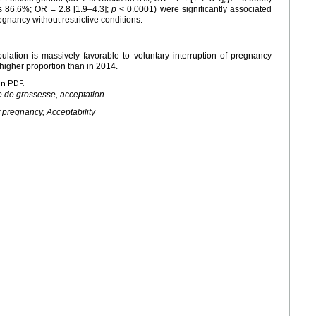
s 86.6%; OR = 2.8 [1.9–4.3];
p
< 0.0001) were significantly associated
egnancy without restrictive conditions.
ulation is massively favorable to voluntary interruption of pregnancy
y higher proportion than in 2014.
en PDF.
re de grossesse, acceptation
f pregnancy, Acceptability