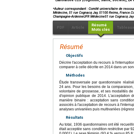
Laboratoire C2S (Cognition, Santé, Société), E
⁎
Auteur correspondant : Comité universitaire de resso
Médecine, 51 rue Cognacq Jay, 51100 Reims, France.Co
Champagne-ArdenneUFR Médecine51 rue Cognacq Ja
Résumé
PDF
Article
Tableau
Mots clés
Résumé
Objectifs
Décrire l'acceptation du recours à l'interrupt
comparer à celle décrite en 2014 dans un sonda
Méthodes
Étude transversale par questionnaire réalisé
24 ans. Pour les besoins de la comparaison, l
volontaire de grossesse, et ses modalités de
d'opinion publique de 2014. L'acceptation d
manière binaire : acceptation sans condition
associés à l'acceptation de recours à l'interr
analyses univariées puis multivariées (régress
Résultats
Au total, 1936 questionnaires ont été recueill
était acceptée sans condition restrictive par
0,0001). Le sexe féminin (93,4 %
versus
85,8 