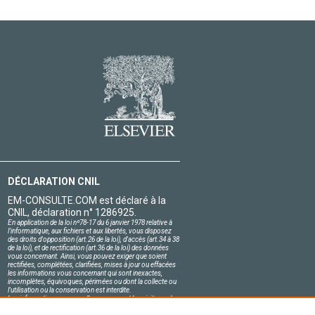
DÉCLARATION CNIL
EM-CONSULTE.COM est déclaré à la
CNIL, déclaration n° 1286925.
En application de la loi nº78-17 du 6 janvier 1978 relative à
l'informatique, aux fichiers et aux libertés, vous disposez
des droits d'opposition (art.26 de la loi), d'accès (art.34 à 38
de la loi), et de rectification (art.36 de la loi) des données
vous concernant. Ainsi, vous pouvez exiger que soient
rectifiées, complétées, clarifiées, mises à jour ou effacées
les informations vous concernant qui sont inexactes,
incomplètes, équivoques, périmées ou dont la collecte ou
l'utilisation ou la conservation est interdite.
Les informations personnelles concernant les visiteurs de
notre site, y compris leur identité, sont confidentielles.