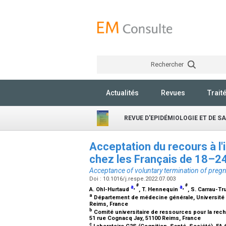
Rechercher
Actualités
Revues
Trait
REVUE D'EPIDÉMIOLOGIE ET DE S
Acceptation du recours à l'
chez les Français de 18–2
Acceptance of voluntary termination of pregn
Doi : 10.1016/j.respe.2022.07.003
#
#
a
,
a
,
A. Ohl-Hurtaud
, T. Hennequin
, S. Carrau-Tru
a
Département de médecine générale, Université
Reims, France
b
Comité universitaire de ressources pour la re
51 rue Cognacq Jay, 51100 Reims, France
c