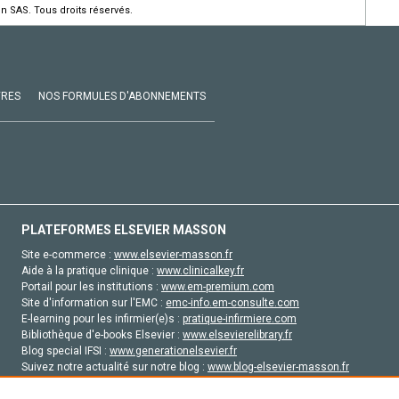
n SAS. Tous droits réservés.
VRES
NOS FORMULES D'ABONNEMENTS
PLATEFORMES ELSEVIER MASSON
Site e-commerce :
www.elsevier-masson.fr
Aide à la pratique clinique :
www.clinicalkey.fr
Portail pour les institutions :
www.em-premium.com
Site d'information sur l'EMC :
emc-info.em-consulte.com
E-learning pour les infirmier(e)s :
pratique-infirmiere.com
Bibliothèque d'e-books Elsevier :
www.elsevierelibrary.fr
Blog special IFSI :
www.generationelsevier.fr
Suivez notre actualité sur notre blog :
www.blog-elsevier-masson.fr
Site d'emploi en santé :
emploisante.com