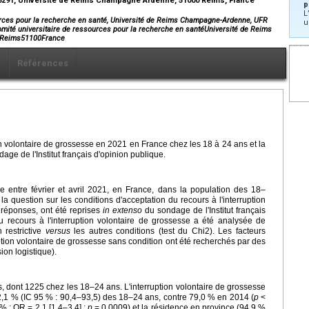
A 6291, Université de Reims Champagne Ardenne, 51000 Reims, France
p
L
urces pour la recherche en santé, Université de Reims Champagne-Ardenne, UFR
u
mité universitaire de ressources pour la recherche en santéUniversité de Reims
yReims51100France
x
Références
ion volontaire de grossesse en 2021 en France chez les 18 à 24 ans et la
ge de l'Institut français d'opinion publique.
e entre février et avril 2021, en France, dans la population des 18–
a question sur les conditions d'acceptation du recours à l'interruption
 réponses, ont été reprises
in extenso
du sondage de l'Institut français
u recours à l'interruption volontaire de grossesse a été analysée de
 restrictive
versus
les autres conditions (test du Chi2). Les facteurs
uption volontaire de grossesse sans condition ont été recherchés par des
ion logistique).
is, dont 1225 chez les 18–24 ans. L'interruption volontaire de grossesse
 92,1 % (IC 95 % : 90,4–93,5) des 18–24 ans, contre 79,0 % en 2014 (
p
<
% ; OR = 2,1 [1,4–3,4] ;
p
= 0,0009) et la résidence en province (94,9 %