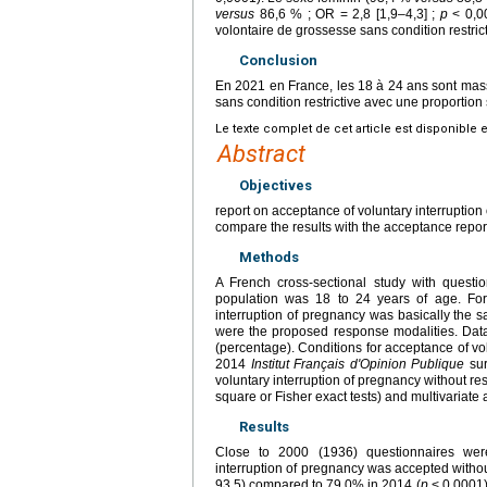
versus
86,6 % ; OR = 2,8 [1,9–4,3] ;
p
< 0,00
volontaire de grossesse sans condition restrict
Conclusion
En 2021 en France, les 18 à 24 ans sont mass
sans condition restrictive avec une proportion
Le texte complet de cet article est disponible 
Abstract
Objectives
report on acceptance of voluntary interruption
compare the results with the acceptance repor
Methods
A French cross-sectional study with questi
population was 18 to 24 years of age. For
interruption of pregnancy was basically the 
were the proposed response modalities. Dat
(percentage). Conditions for acceptance of vo
2014
Institut Français d'Opinion Publique
sur
voluntary interruption of pregnancy without res
square or Fisher exact tests) and multivariate a
Results
Close to 2000 (1936) questionnaires were
interruption of pregnancy was accepted withou
93.5) compared to 79.0% in 2014 (
p
< 0.0001)