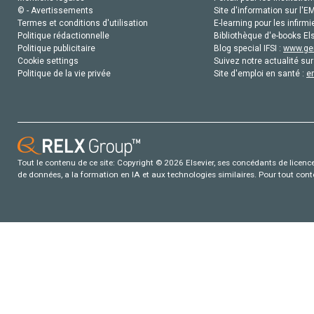
© - Avertissements
Site d'information sur l'E
Termes et conditions d'utilisation
E-learning pour les infirmi
Politique rédactionnelle
Bibliothèque d'e-books Els
Politique publicitaire
Blog special IFSI :
www.gen
Cookie settings
Suivez notre actualité sur
Politique de la vie privée
Site d'emploi en santé :
e
Tout le contenu de ce site: Copyright © 2026 Elsevier, ses concédants de licence e
de données, a la formation en IA et aux technologies similaires. Pour tout con