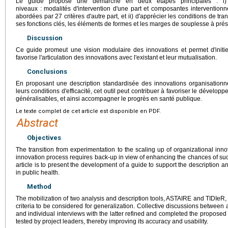
Le guide propose une démarche en deux étapes principales : i) d
niveaux : modalités d'intervention d'une part et composantes interventionn
abordées par 27 critères d'autre part, et ii) d'apprécier les conditions de tran
ses fonctions clés, les éléments de formes et les marges de souplesse à prés
Discussion
Ce guide promeut une vision modulaire des innovations et permet d'initie
favorise l'articulation des innovations avec l'existant et leur mutualisation.
Conclusions
En proposant une description standardisée des innovations organisationn
leurs conditions d'efficacité, cet outil peut contribuer à favoriser le dévelop
généralisables, et ainsi accompagner le progrès en santé publique.
Le texte complet de cet article est disponible en PDF.
Abstract
Objectives
The transition from experimentation to the scaling up of organizational inno
innovation process requires back-up in view of enhancing the chances of suc
article is to present the development of a guide to support the description a
in public health.
Method
The mobilization of two analysis and description tools, ASTAIRE and TIDIeR, 
criteria to be considered for generalization. Collective discussions between
and individual interviews with the latter refined and completed the propose
tested by project leaders, thereby improving its accuracy and usability.