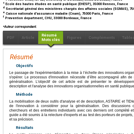
c
Ecole des hautes études en santé publique (EHESP), 35000 Rennes, France
d
Secrétariat général des ministères chargés des affaires sociales (SGMAS), 75
e
Caisse nationale d'assurance maladie (Cnam), 75000 Paris, France
f
Prevention department, CHU, 33000 Bordeaux, France
⁎
Auteur correspondant.
Résumé
PDF
Article
Figures
Compléments
Table
Mots clés
Résumé
Objectifs
Le passage de l'expérimentation à la mise à l’échelle des innovations orga
s'opérer. Le processus d'innovation nécessite d’être accompagné afin de 
généralisation. L'objectif de cet article est de présenter le dévelop
description et l'analyse des innovations organisationnelles en santé publique
Méthode
La mobilisation de deux outils d'analyse et de description, ASTAIRE et TIDIe
de l'innovation à considérer pour la généralisation. Des discussions c
chercheurs et des entretiens individuels avec ces derniers ont complété et 
guide a été soumis à la relecture d'experts et au test des porteurs de projets, 
et sa précision.
Résultats