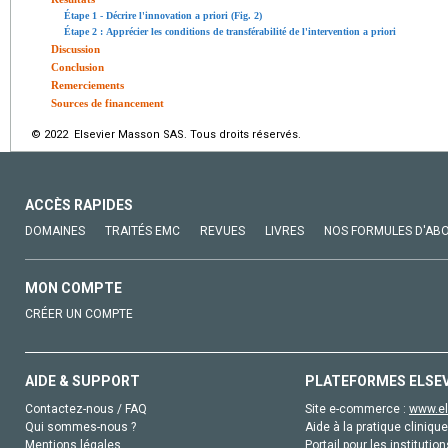
Étape 1 - Décrire l'innovation a priori (Fig. 2)
Étape 2 : Apprécier les conditions de transférabilité de l'intervention a priori
Discussion
Conclusion
Remerciements
Sources de financement
© 2022 Elsevier Masson SAS. Tous droits réservés.
ACCÈS RAPIDES
DOMAINES
TRAITÉS EMC
REVUES
LIVRES
NOS FORMULES D'AB
MON COMPTE
CRÉER UN COMPTE
AIDE & SUPPORT
PLATEFORMES ELSE
Contactez-nous / FAQ
Site e-commerce :
www.el
Qui sommes-nous ?
Aide à la pratique clinique
Mentions légales
Portail pour les institution