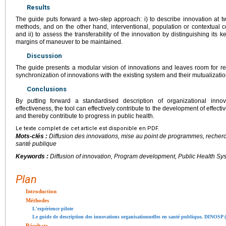
Results
The guide puts forward a two-step approach: i) to describe innovation at t
methods, and on the other hand, interventional, population or contextual 
and ii) to assess the transferability of the innovation by distinguishing its 
margins of maneuver to be maintained.
Discussion
The guide presents a modular vision of innovations and leaves room for ref
synchronization of innovations with the existing system and their mutualizatio
Conclusions
By putting forward a standardised description of organizational inno
effectiveness, the tool can effectively contribute to the development of effect
and thereby contribute to progress in public health.
Le texte complet de cet article est disponible en PDF.
Mots-clés :
Diffusion des innovations, mise au point de programmes, recher
santé publique
Keywords :
Diffusion of innovation, Program development, Public Health Sy
Plan
Introduction
Méthodes
L'expérience pilote
Le guide de description des innovations organisationnelles en santé publique, DINOSP (
Résultats