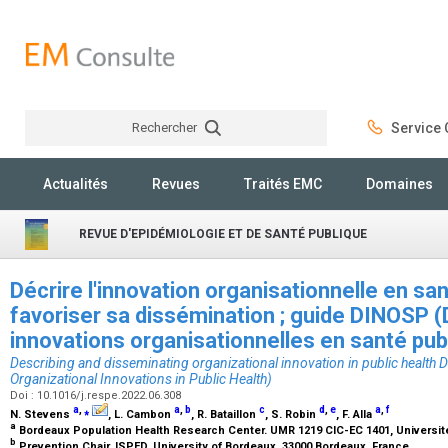
Rechercher
Service C
Rechercher
Actualités
Revues
Traités EMC
Domaines
REVUE D'EPIDÉMIOLOGIE ET DE SANTÉ PUBLIQUE
Décrire l'innovation organisationnelle en sa
favoriser sa dissémination ; guide DINOSP (
innovations organisationnelles en santé pub
Describing and disseminating organizational innovation in public health 
Organizational Innovations in Public Health)
Doi : 10.1016/j.respe.2022.06.308
a
,
⁎
a
,
b
c
d
,
e
a
,
f
N. Stevens
, L. Cambon
, R. Bataillon
, S. Robin
, F. Alla
a
Bordeaux Population Health Research Center. UMR 1219 CIC-EC 1401, Universit
b
Prevention Chair, ISPED, University of Bordeaux, 33000 Bordeaux, France