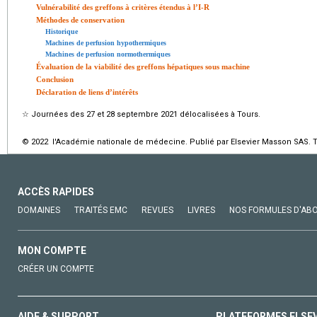
Vulnérabilité des greffons à critères étendus à l’I-R
Méthodes de conservation
Historique
Machines de perfusion hypothermiques
Machines de perfusion normothermiques
Évaluation de la viabilité des greffons hépatiques sous machine
Conclusion
Déclaration de liens d’intérêts
☆
Journées des 27 et 28 septembre 2021 délocalisées à Tours.
© 2022 l'Académie nationale de médecine. Publié par Elsevier Masson SAS. To
ACCÈS RAPIDES
DOMAINES
TRAITÉS EMC
REVUES
LIVRES
NOS FORMULES D'AB
MON COMPTE
CRÉER UN COMPTE
AIDE & SUPPORT
PLATEFORMES ELSE