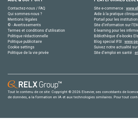
Contactez-nous / FAQ
Site e-commerce :
www.el
Qui sommes-nous ?
Aide à la pratique clinique
Mentions légales
Portail pour les institution
© - Avertissements
Site d'information sur l'E
Termes et conditions d'utilisation
E-learning pour les infirmi
Politique rédactionnelle
Bibliothèque d'e-books Els
Politique publicitaire
Blog special IFSI :
www.gen
Cookie settings
Suivez notre actualité sur
Politique de la vie privée
Site d'emploi en santé :
e
Tout le contenu de ce site: Copyright © 2026 Elsevier, ses concédants de licence e
de données, a la formation en IA et aux technologies similaires. Pour tout con