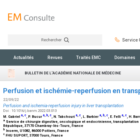
Rechercher
Service C
Rechercher
Actualités
Revues
Traités EMC
Domaines
BULLETIN DE L'ACADÉMIE NATIONALE DE MÉDECINE
Perfusion et ischémie-reperfusion en trans
22/09/22
Perfusion and ischemia-reperfusion injury in liver transplantation
Doi : 10.1016/j.banm.2022.03.013
a
,
c
a
,
b
,
c
a
,
c
a
,
b
,
c
a
,
c
M. Gabriel
, P. Bucur
, N. Tabchouri
, L. Barbier
, E. Felli
, H. Ba
a
Service de chirurgie digestive, oncologique et endocrinienne, transplantation
République, 37170 Chambray-lès-Tours, France
b
Inserm, U1082, 86000 Poitiers, France
c
FHU SUPORT, 37000 Tours, France