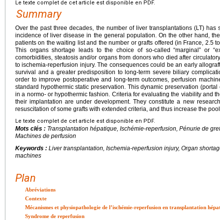
Le texte complet de cet article est disponible en PDF.
Summary
Over the past three decades, the number of liver transplantations (LT) has 
incidence of liver disease in the general population. On the other hand, th
patients on the waiting list and the number or grafts offered (in France, 2.5 to
This organs shortage leads to the choice of so-called “marginal” or “ext
comorbidities, steatosis and/or organs from donors who died after circulatory
to ischemia-reperfusion injury. The consequences could be an early allograft 
survival and a greater predisposition to long-term severe biliary complicatio
order to improve postoperative and long-term outcomes, perfusion machi
standard hypothermic static preservation. This dynamic preservation (portal 
in a normo- or hypothermic fashion. Criteria for evaluating the viability and th
their implantation are under development. They constitute a new researc
resuscitation of some grafts with extended criteria, and thus increase the pool o
Le texte complet de cet article est disponible en PDF.
Mots clés :
Transplantation hépatique, Ischémie-reperfusion, Pénurie de gref
Machines de perfusion
Keywords :
Liver transplantation, Ischemia-reperfusion injury, Organ shortage
machines
Plan
Abréviations
Contexte
Mécanismes et physiopathologie de l’ischémie-reperfusion en transplantation hépa
Syndrome de reperfusion