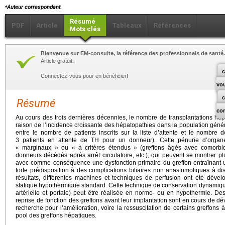
⁎
Auteur correspondant.
Résumé
PDF
Article
Tableaux
Références
Mots clés
Bienvenue sur EM-consulte, la référence des professionnels de santé.
Article gratuit.
c
Connectez-vous pour en bénéficier!
vo
Résumé
co
Au cours des trois dernières décennies, le nombre de transplantations hé
raison de l’incidence croissante des hépatopathies dans la population généra
entre le nombre de patients inscrits sur la liste d’attente et le nombre
3 patients en attente de TH pour un donneur). Cette pénurie d’organe
« marginaux » ou « à critères étendus » (greffons âgés avec comorbidi
donneurs décédés après arrêt circulatoire, etc.), qui peuvent se montrer pl
avec comme conséquence une dysfonction primaire du greffon entraînant u
forte prédisposition à des complications biliaires non anastomotiques à dis
résultats, différentes machines et techniques de perfusion ont été déve
statique hypothermique standard. Cette technique de conservation dynamique
artérielle et portale) peut être réalisée en normo- ou en hypothermie. Des 
reprise de fonction des greffons avant leur implantation sont en cours de dé
recherche pour l’amélioration, voire la ressuscitation de certains greffons 
pool des greffons hépatiques.