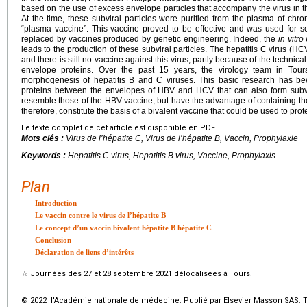
based on the use of excess envelope particles that accompany the virus in th
At the time, these subviral particles were purified from the plasma of chr
“plasma vaccine”. This vaccine proved to be effective and was used for s
replaced by vaccines produced by genetic engineering. Indeed, the
in vitro
leads to the production of these subviral particles. The hepatitis C virus (HC
and there is still no vaccine against this virus, partly because of the technical 
envelope proteins. Over the past 15 years, the virology team in To
morphogenesis of hepatitis B and C viruses. This basic research has be
proteins between the envelopes of HBV and HCV that can also form subvir
resemble those of the HBV vaccine, but have the advantage of containing th
therefore, constitute the basis of a bivalent vaccine that could be used to pr
Le texte complet de cet article est disponible en PDF.
Mots clés :
Virus de l’hépatite C, Virus de l’hépatite B, Vaccin, Prophylaxie
Keywords :
Hepatitis C virus, Hepatitis B virus, Vaccine, Prophylaxis
Plan
Introduction
Le vaccin contre le virus de l’hépatite B
Le concept d’un vaccin bivalent hépatite B hépatite C
Conclusion
Déclaration de liens d’intérêts
☆
Journées des 27 et 28 septembre 2021 délocalisées à Tours.
© 2022 l'Académie nationale de médecine. Publié par Elsevier Masson SAS. To