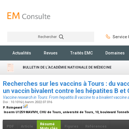
Rechercher
Service C
Rechercher
Actualités
Revues
Traités EMC
Domaines
BULLETIN DE L'ACADÉMIE NATIONALE DE MÉDECINE
Recherches sur les vaccins à Tours : du vacc
un vaccin bivalent contre les hépatites B et
Vaccine research in Tours: From hepatitis B vaccine to a bivalent vaccine 
Doi : 10.1016/j.banm.2022.07.016
P. Roingeard
Inserm U1259 MAVIVH, CHU de Tours, université de Tours, 10, boulevard Tonnell
Résumé
PDF
Article
Figures
Références
Mots clés