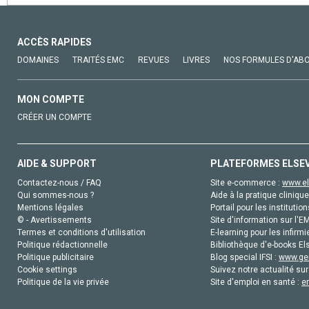
ACCÈS RAPIDES
DOMAINES
TRAITÉS EMC
REVUES
LIVRES
NOS FORMULES D'AB
MON COMPTE
CRÉER UN COMPTE
AIDE & SUPPORT
PLATEFORMES ELSE
Contactez-nous / FAQ
Site e-commerce :
www.el
Qui sommes-nous ?
Aide à la pratique clinique
Mentions légales
Portail pour les institution
© - Avertissements
Site d'information sur l'E
Termes et conditions d'utilisation
E-learning pour les infirmi
Politique rédactionnelle
Bibliothèque d'e-books Els
Politique publicitaire
Blog special IFSI :
www.gen
Cookie settings
Suivez notre actualité sur
Politique de la vie privée
Site d'emploi en santé :
e