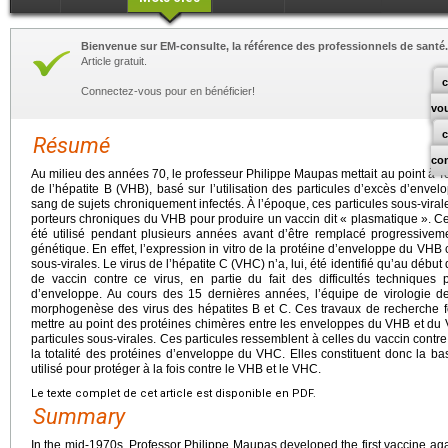
Bienvenue sur EM-consulte, la référence des professionnels de santé.
Article gratuit.
c
Connectez-vous pour en bénéficier!
vo
Résumé
co
Au milieu des années 70, le professeur Philippe Maupas mettait au point à Tou
de l’hépatite B (VHB), basé sur l’utilisation des particules d’excès d’env
sang de sujets chroniquement infectés. À l’époque, ces particules sous-virale
porteurs chroniques du VHB pour produire un vaccin dit « plasmatique ». Ce v
été utilisé pendant plusieurs années avant d’être remplacé progressivem
génétique. En effet, l’expression in vitro de la protéine d’enveloppe du VHB 
sous-virales. Le virus de l’hépatite C (VHC) n’a, lui, été identifié qu’au début
de vaccin contre ce virus, en partie du fait des difficultés techniques 
d’enveloppe. Au cours des 15 dernières années, l’équipe de virologie 
morphogenèse des virus des hépatites B et C. Ces travaux de recherche 
mettre au point des protéines chimères entre les enveloppes du VHB et d
particules sous-virales. Ces particules ressemblent à celles du vaccin contr
la totalité des protéines d’enveloppe du VHC. Elles constituent donc la bas
utilisé pour protéger à la fois contre le VHB et le VHC.
Le texte complet de cet article est disponible en PDF.
Summary
In the mid-1970s, Professor Philippe Maupas developed the first vaccine agai