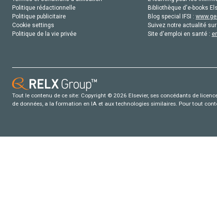
Politique rédactionnelle
Bibliothèque d'e-books Els
Politique publicitaire
Blog special IFSI :
www.gen
Cookie settings
Suivez notre actualité sur
Politique de la vie privée
Site d'emploi en santé :
e
Tout le contenu de ce site: Copyright © 2026 Elsevier, ses concédants de licence e
de données, a la formation en IA et aux technologies similaires. Pour tout con