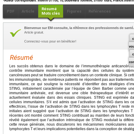
Auteur correspondant. Inserm U1100, 10, boulevard Tonnellé, 37000 Tours, France.Inse
Résumé
PDF
Article
Figures
Références
Mots clés
Bienvenue sur EM-consulte, la référence des professionnels de santé.
Article gratuit.
c
Connectez-vous pour en bénéficier!
vo
Résumé
co
Les succès obtenus dans le domaine de l’immunothérapie anticancéreus
contrôle immunitaire montrent que la capacité des cellules du systèm
cancéreuses peut se traduire concrètement dans un contexte clinique. Si cett
les immunologistes, de nombreux patients ne répondent pas aux traitements p
immunitaire, ce qui souligne la nécessité d’identifier des stratégies d’i
STING, initialement caractérisée par l’équipe de Glen Barber comme une
immunitaire antivirale, est devenue une cible thérapeutique d’intérêt 
actuellement évaluée dans des essais cliniques. STING est exprimée dan
cellules immunitaires. S’il est admis que l’activation de STING dans les c
effectrices, l’issue de l’activation de STING dans les lymphocytes T reste
initiales aient suggéré que l’activation de STING dans les lymphocytes T
récentes ont montré comment STING contribuait au maintien de leurs fonctio
révélé également que l’activation intrinsèque de STING modulait la diffé
cette revue générale, nous discuterons les mécanismes moléculaires ass
lymphocytes T et leurs implications potentielles dans la conception de stra