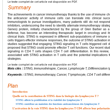
Le texte complet de cet article est disponible en PDF.
Summary
The achievements in cancer immunotherapy thanks to the use of immune che
the anticancer activity of immune cells can translate into clinical su
immunologists to pursue investigations, many patients still do not respo
inhibitors, underscoring the need to identify alternate immunotherapy strate
Genes) protein, initially characterized by the group of Glen Barber as a
defense, has become an interesting therapeutic target in oncology and its
clinical trials. STING is expressed in different sub-populations of immune c
cells triggers effector immune responses, the outcome of STING activation in 
studies suggested that engaging STING signaling in T cells triggered cell 
proposed that STING could promote effector T cell functions. Our recent studi
signaling in CD4 T cells shapes CD4 T cell differentiation. In this revi
associated with STING activation in T cells and the potential implications
strategies.
Le texte complet de cet article est disponible en PDF.
Mots clés :
STING, Immunothérapie, Cancer, Lymphocyte T, Différenciation 
Keywords :
STING, Immunotherapy, Cancer, T lymphocyte, CD4
T cell differ
Plan
Introduction
Quelle est la contribution de STING dans la biologie des lymphocytes T ?
STING affecte la prolifération et la viabilité des lymphocytes T
STING contribue au maintien des fonctions anticancéreuses des lymphocytes T
L’activation de la voie STING dans les lymphocytes T CD4 affecte leur polarisatio