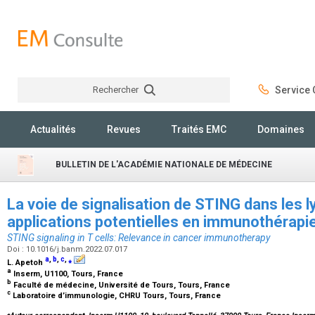
Rechercher
Service C
Rechercher
Actualités
Revues
Traités EMC
Domaines
BULLETIN DE L'ACADÉMIE NATIONALE DE MÉDECINE
La voie de signalisation de STING dans les 
applications potentielles en immunothérap
STING signaling in T cells: Relevance in cancer immunotherapy
Doi : 10.1016/j.banm.2022.07.017
a
,
b
,
c
,
⁎
L. Apetoh
a
Inserm, U1100, Tours, France
b
Faculté de médecine, Université de Tours, Tours, France
c
Laboratoire d’immunologie, CHRU Tours, Tours, France
⁎