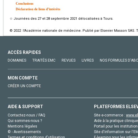
Conclusions
Déclaration de liens d’intérêts
☆
Journées des 27 et 28 septembre 2021 délocalisées à Tours.
© 2022 l'Académie nationale de médecine. Publié par Elsevier Masson SAS. To
ACCÈS RAPIDES
DOMAINES
TRAITÉS EMC
REVUES
LIVRES
NOS FORMULES D'AB
MON COMPTE
CRÉER UN COMPTE
AIDE & SUPPORT
PLATEFORMES ELSE
Contactez-nous / FAQ
Site e-commerce :
www.el
Qui sommes-nous ?
Aide à la pratique clinique
Mentions légales
Portail pour les institution
© - Avertissements
Site d'information sur l'E
Termes et conditions d'utilisation
E-learning pour les infirmi