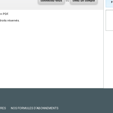
connectez-vous
ou
créez un compte
p
en PDF.
roits réservés.
VRES
NOS FORMULES D'ABONNEMENTS