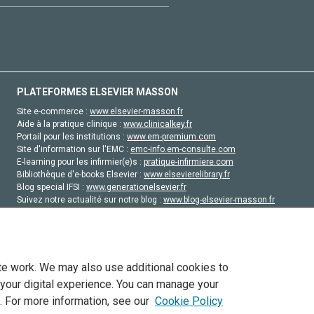
PLATEFORMES ELSEVIER MASSON
Site e-commerce :
www.elsevier-masson.fr
Aide à la pratique clinique :
www.clinicalkey.fr
Portail pour les institutions :
www.em-premium.com
Site d'information sur l'EMC :
emc-info.em-consulte.com
E-learning pour les infirmier(e)s :
pratique-infirmiere.com
Bibliothèque d'e-books Elsevier :
www.elsevierelibrary.fr
Blog special IFSI :
www.generationelsevier.fr
Suivez notre actualité sur notre blog :
www.blog-elsevier-masson.fr
Site d'emploi en santé :
emploisante.com
te work. We may also use additional cookies to
 your digital experience. You can manage your
. For more information, see our
Cookie Policy
vier, ses concédants de licence et ses contributeurs. Tout les droits sont réservés, y 
ogies similaires. Pour tout contenu en libre accès, les conditions de licence Creati