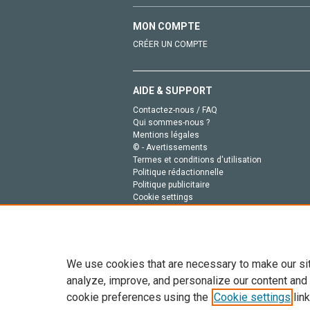
MON COMPTE
CRÉER UN COMPTE
AIDE & SUPPORT
Contactez-nous / FAQ
Qui sommes-nous ?
Mentions légales
© - Avertissements
Termes et conditions d'utilisation
Politique rédactionnelle
Politique publicitaire
Cookie settings
Politique de la vie privée
We use cookies that are necessary to make our si
analyze, improve, and personalize our content and
cookie preferences using the
Cookie settings
link
Tout le contenu de ce site: Copyright © 2026 Else
de données, a la formation en IA et aux technol