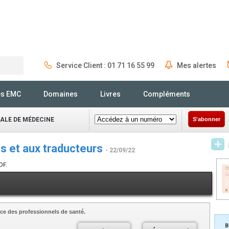
Service Client : 01 71 16 55 99
Mes alertes
Rechercher
és EMC
Domaines
Livres
Compléments
NALE DE MÉDECINE
S'abonner
s et aux traducteurs
- 22/09/22
DF.
ce des professionnels de santé.
B