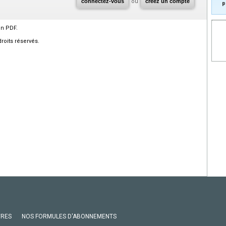
connectez-vous
ou
créez un compte
p
en PDF.
roits réservés.
VRES
NOS FORMULES D'ABONNEMENTS