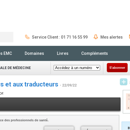
Service Client : 01 71 16 55 99
Mes alertes
Rechercher
és EMC
Domaines
Livres
Compléments
NALE DE MÉDECINE
S'abonner
s et aux traducteurs
- 22/09/22
DF.
ce des professionnels de santé.
B