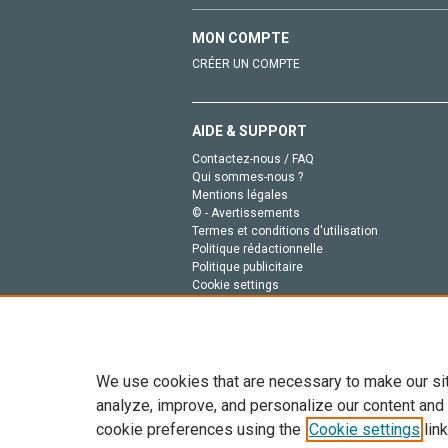
MON COMPTE
CRÉER UN COMPTE
AIDE & SUPPORT
Contactez-nous / FAQ
Qui sommes-nous ?
Mentions légales
© - Avertissements
Termes et conditions d'utilisation
Politique rédactionnelle
Politique publicitaire
Cookie settings
Politique de la vie privée
We use cookies that are necessary to make our si
analyze, improve, and personalize our content and
cookie preferences using the
Cookie settings
link
Tout le contenu de ce site: Copyright © 2026 Else
de données, a la formation en IA et aux technol