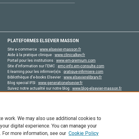
PLATEFORMES ELSEVIER MASSON
Site e-commerce :
www.elsevier-masson.fr
Aide à la pratique clinique :
www.clinicalkey.fr
Portail pour les institutions :
www.em-premium.com
Site d'information sur l'EMC :
emc-info.em-consulte.com
E-learning pour les infirmier(e)s :
pratique-infirmiere.com
Bibliothèque d'e-books Elsevier :
www.elsevierelibrary.fr
Blog special IFSI :
www.generationelsevier.fr
Suivez notre actualité sur notre blog :
www.blog-elsevier-masson.fr
Site d'emploi en santé :
emploisante.com
te work. We may also use additional cookies to
 your digital experience. You can manage your
. For more information, see our
Cookie Policy
vier, ses concédants de licence et ses contributeurs. Tout les droits sont réservés, y 
ogies similaires. Pour tout contenu en libre accès, les conditions de licence Creati