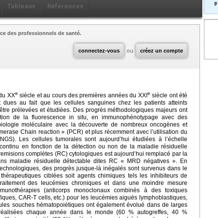
p
Tableaux
Références
ce des professionnels de santé.
connectez-vous
ou
créez un compte
e
e
 du XX
siècle et au cours des premières années du XXI
siècle ont été
t dues au fait que les cellules sanguines chez les patients atteints
être prélevées et étudiées. Des progrès méthodologiques majeurs ont
isation de la fluorescence in situ, en immunophénotypage avec des
 biologie moléculaire avec la découverte de nombreux oncogènes et
erase Chain reaction » (PCR) et plus récemment avec l’utilisation du
S). Les cellules tumorales sont aujourd’hui étudiées à l’échelle
n continu en fonction de la détection ou non de la maladie résiduelle
es remisions complètes (RC) cytologiques est aujourd’hui remplacé par la
ans maladie résiduelle détectable dites RC « MRD négatives ». En
technologiques, des progrès jusque-là inégalés sont survenus dans le
thérapeutiques ciblées soit agents chimiques tels les inhibiteurs de
e traitement des leucémies chroniques et dans une moindre mesure
immunothérapies (anticorps monoclonaux combinés à des toxiques
iques, CAR-T cells, etc.) pour les leucémies aiguës lymphoblastiques,
ules souches hématopoiétiques ont également évolué dans de larges
t réalisées chaque année dans le monde (60 % autogreffes, 40 %