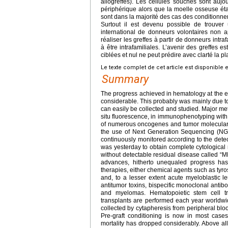
allogreffes). Les cellules souches sont auj
périphérique alors que la moelle osseuse éta
sont dans la majorité des cas des conditionnem
Surtout il est devenu possible de trouver
international de donneurs volontaires non a
réaliser les greffes à partir de donneurs intra
à être intrafamiliales. L’avenir des greffes
ciblées et nul ne peut prédire avec clarté la 
Le texte complet de cet article est disponible 
Summary
The progress achieved in hematology at the end
considerable. This probably was mainly due to 
can easily be collected and studied. Major me
situ fluorescence, in immunophenotyping with 
of numerous oncogenes and tumor molecular 
the use of Next Generation Sequencing (NGS
continuously monitored according to the dete
was yesterday to obtain complete cytological
without detectable residual disease called “M
advances, hitherto unequaled progress has 
therapies, either chemical agents such as tyro
and, to a lesser extent acute myeloblastic
antitumor toxins, bispecific monoclonal antib
and myelomas. Hematopoietic stem cell tr
transplants are performed each year worldwi
collected by cytapheresis from peripheral bl
Pre-graft conditioning is now in most cases
mortality has dropped considerably. Above all,