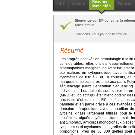
Résumé
PDF
Article
Figures
Mots clés
Bienvenue sur EM-consulte, la référen
Article gratuit.
Connectez-vous pour en bénéficier!
Résumé
Les progrès achevés en hématologie à la fin
considérables. Elles ont été essentiellemen
d’hémopathies malignes, peuvent facilement 
été réalisés en cytogénétique avec l’util
cytomètres de flux à 8 et 10 couleurs, en
marqueurs moléculaires tumoraux par « Polym
séquençage (Next Generation Sequencing NG
individuelle. Les patients sont surveillés e
(MRD) et l’objectif qui était hier d’obtenir d
nécessité d’obtenir des RC moléculaires s
parallèle et en partie grâce à ces avancées 
domaine thérapeutique avec l’apparition de 
tyrosine kinase largement utilisés pour l
leucémies aiguës myéloblastiques, soit 
antitumoraux, anticorps monoclonaux bispécif
lymphomes et myélomes. Les greffes de cell
proportions. Près de 50 000 greffes son