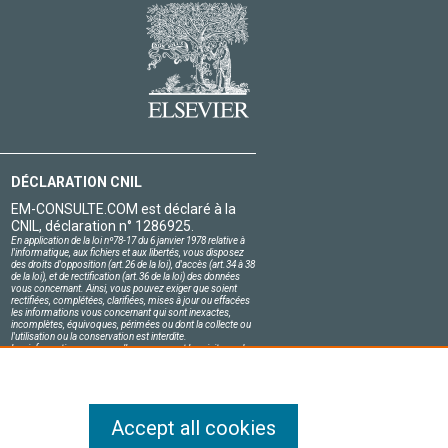
DÉCLARATION CNIL
EM-CONSULTE.COM est déclaré à la
CNIL, déclaration n° 1286925.
En application de la loi nº78-17 du 6 janvier 1978 relative à
l'informatique, aux fichiers et aux libertés, vous disposez
des droits d'opposition (art.26 de la loi), d'accès (art.34 à 38
de la loi), et de rectification (art.36 de la loi) des données
vous concernant. Ainsi, vous pouvez exiger que soient
rectifiées, complétées, clarifiées, mises à jour ou effacées
les informations vous concernant qui sont inexactes,
incomplètes, équivoques, périmées ou dont la collecte ou
l'utilisation ou la conservation est interdite.
Les informations personnelles concernant les visiteurs de
notre site, y compris leur identité, sont confidentielles.
Le responsable du site s'engage sur l'honneur à respecter
les conditions légales de confidentialité applicables en
France et à ne pas divulguer ces informations à des tiers.
Accept all cookies