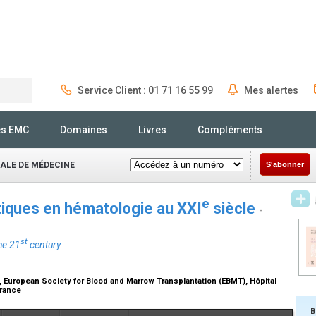
Service Client : 01 71 16 55 99
Mes alertes
Rechercher
és EMC
Domaines
Livres
Compléments
NALE DE MÉDECINE
S'abonner
e
iques en hématologie au XXI
siècle
-
st
he 21
century
, European Society for Blood and Marrow Transplantation (EBMT), Hôpital
France
B