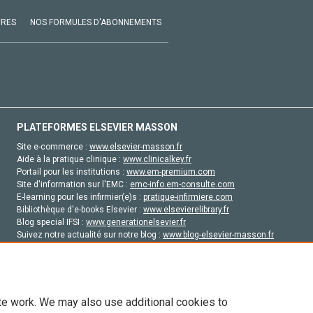
VRES
NOS FORMULES D'ABONNEMENTS
PLATEFORMES ELSEVIER MASSON
Site e-commerce :
www.elsevier-masson.fr
Aide à la pratique clinique :
www.clinicalkey.fr
Portail pour les institutions :
www.em-premium.com
Site d'information sur l'EMC :
emc-info.em-consulte.com
E-learning pour les infirmier(e)s :
pratique-infirmiere.com
Bibliothèque d'e-books Elsevier :
www.elsevierelibrary.fr
Blog special IFSI :
www.generationelsevier.fr
Suivez notre actualité sur notre blog :
www.blog-elsevier-masson.fr
Site d'emploi en santé :
emploisante.com
te work. We may also use additional cookies to