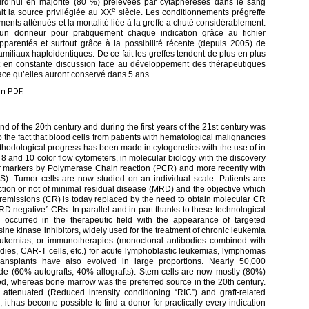
ourd’hui en majorité (80 %) prélevées par cytaphérèses dans le sang
e
it la source privilégiée au XX
siècle. Les conditionnements prégreffe
ents atténués et la mortalité liée à la greffe a chuté considérablement.
 un donneur pour pratiquement chaque indication grâce au fichier
pparentés et surtout grâce à la possibilité récente (depuis 2005) de
familiaux haploidentiques. De ce fait les greffes tendent de plus en plus
 est en constante discussion face au développement des thérapeutiques
place qu’elles auront conservé dans 5 ans.
en PDF.
 of the 20th century and during the first years of the 21st century was
the fact that blood cells from patients with hematological malignancies
thodological progress has been made in cytogenetics with the use of in
8 and 10 color flow cytometers, in molecular biology with the discovery
markers by Polymerase Chain reaction (PCR) and more recently with
). Tumor cells are now studied on an individual scale. Patients are
ction or not of minimal residual disease (MRD) and the objective which
 remissions (CR) is today replaced by the need to obtain molecular CR
RD negative” CRs. In parallel and in part thanks to these technological
occurred in the therapeutic field with the appearance of targeted
sine kinase inhibitors, widely used for the treatment of chronic leukemia
 leukemias, or immunotherapies (monoclonal antibodies combined with
odies, CAR-T cells, etc.) for acute lymphoblastic leukemias, lymphomas
ansplants have also evolved in large proportions. Nearly 50,000
de (60% autografts, 40% allografts). Stem cells are now mostly (80%)
ood, whereas bone marrow was the preferred source in the 20th century.
 attenuated (Reduced intensity conditioning “RIC”) and graft-related
 it has become possible to find a donor for practically every indication