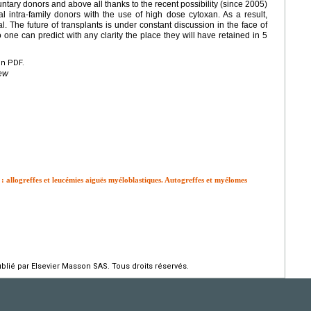
luntary donors and above all thanks to the recent possibility (since 2005)
al intra-family donors with the use of high dose cytoxan. As a result,
al. The future of transplants is under constant discussion in the face of
one can predict with any clarity the place they will have retained in 5
en PDF.
iew
 : allogreffes et leucémies aiguës myéloblastiques. Autogreffes et myélomes
ié par Elsevier Masson SAS. Tous droits réservés.