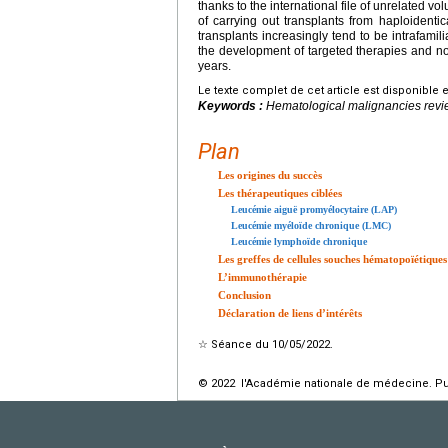
thanks to the international file of unrelated vo
of carrying out transplants from haploidentic
transplants increasingly tend to be intrafamili
the development of targeted therapies and no 
years.
Le texte complet de cet article est disponible 
Keywords :
Hematological malignancies rev
Plan
Les origines du succès
Les thérapeutiques ciblées
Leucémie aiguë promyélocytaire (LAP)
Leucémie myéloïde chronique (LMC)
Leucémie lymphoïde chronique
Les greffes de cellules souches hématopoïétiques
L’immunothérapie
Conclusion
Déclaration de liens d’intérêts
☆
Séance du 10/05/2022.
© 2022 l'Académie nationale de médecine. Publ