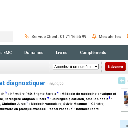
Service Client : 01 71 16 55 99
Mes alertes
Rechercher
és EMC
Domaines
Livres
Compléments
S'abonner
 et diagnostiquer
- 28/09/22
b
c
ntin
:
Infirmière PhD
, Brigitte Barrois
:
Médecin de médecine physique et
e
f
ue
, Bérengère Chignon-Sicard
:
Chirurgien plasticien
, Amélie Chopin
:
h
i
, Christine Jurus
:
Médecin vasculaire
, Sylvie Meaume
:
Gériatre
,
l
nfirmière en pratique avancée
, Pascal Vasseur
:
Infirmier libéral
B