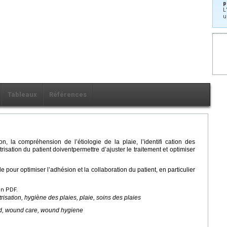
p
L
u
Tableaux
Références
on, la compréhension de l’étiologie de la plaie, l’identifi cation des
risation du patient doiventpermettre d’ajuster le traitement et optimiser
e pour optimiser l’adhésion et la collaboration du patient, en particulier
en PDF.
trisation, hygiène des plaies, plaie, soins des plaies
nd, wound care, wound hygiene