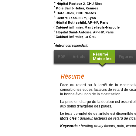
e
Hôpital Pasteur 2, CHU Nice
f
Pôle Saint-Hélier, Rennes
g
Hôtel-Dieu, CHU Nantes
h
Centre Léon-Blum, Lyon
i
Hôpital Rothschild, AP-HP, Paris
j
Cabinet infirmier, Mandelieula-Napoule
k
Hôpital Saint-Antoine, AP-HP, Paris
i
Cabinet infirmier, La Crau
*
Auteur correspondant.
Résumé
PDF
Article
Figures
Mots clés
Résumé
Face au retard ou à l’arrêt de la cicatrisati
comorbidités et des facteurs de retard de cicat
la bonne évolution de la cicatrisation
La prise en charge de la douleur est essentiell
aux soins d’hygiène des plaies.
Le texte complet de cet article est disponible 
Mots clés :
douleur, facteurs de retard de cica
Keywords :
healing delay factors, pain, wou