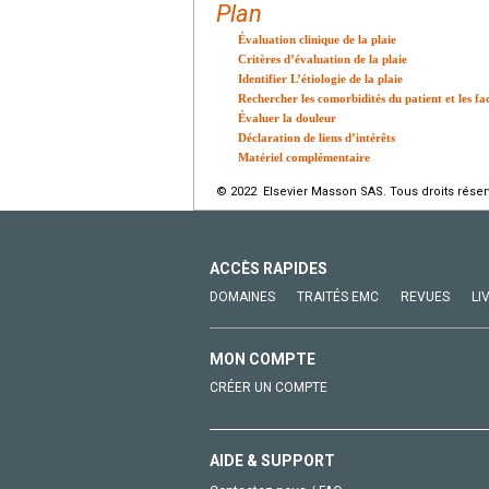
Plan
Évaluation clinique de la plaie
Critères d’évaluation de la plaie
Identifier L’étiologie de la plaie
Rechercher les comorbidités du patient et les fa
Évaluer la douleur
Déclaration de liens d’intérêts
Matériel complémentaire
© 2022 Elsevier Masson SAS. Tous droits réser
ACCÈS RAPIDES
DOMAINES
TRAITÉS EMC
REVUES
LI
MON COMPTE
CRÉER UN COMPTE
AIDE & SUPPORT