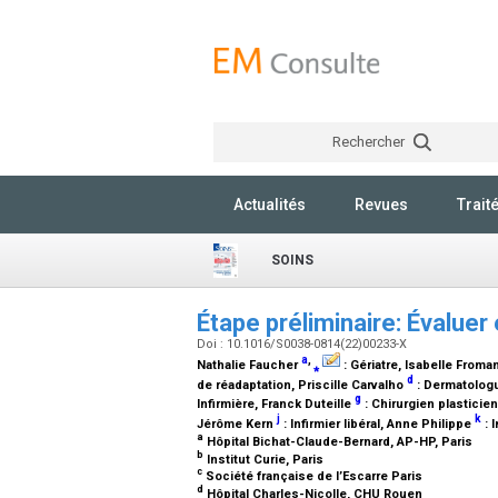
Rechercher
Actualités
Revues
Trait
SOINS
Étape préliminaire: Évaluer
Doi : 10.1016/S0038-0814(22)00233-X
a
,
Nathalie Faucher
⁎
:
Gériatre
, Isabelle Froma
d
de réadaptation
, Priscille Carvalho
:
Dermatolog
g
Infirmière
, Franck Duteille
:
Chirurgien plasticien
j
k
Jérôme Kern
:
Infirmier libéral
, Anne Philippe
:
I
a
Hôpital Bichat-Claude-Bernard, AP-HP, Paris
b
Institut Curie, Paris
c
Société française de l’Escarre Paris
d
Hôpital Charles-Nicolle, CHU Rouen