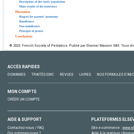
Description of the study population
Main results of the interviews
Discussion
Respect for parents’ autonomy
Beneficence
Non-maleficence
Principle of justice
Conclusions
© 2022 French Society of Pediatrics. Publié par Elsevier Masson SAS. Tous dro
ACCÈS RAPIDES
DOMAINES
TRAITÉS EMC
REVUES
LIVRES
NOS FORMULES D'AB
MON COMPTE
CRÉER UN COMPTE
AIDE & SUPPORT
PLATEFORMES ELSE
Contactez-nous / FAQ
Site e-commerce :
www.el
Qui sommes-nous ?
Aide à la pratique clinique