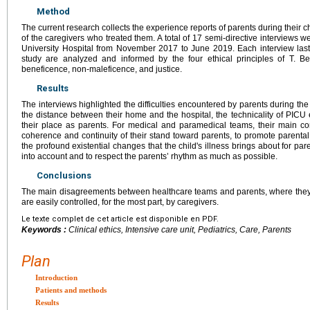
Method
The current research collects the experience reports of parents during their c
of the caregivers who treated them. A total of 17 semi-directive interviews 
University Hospital from November 2017 to June 2019. Each interview last
study are analyzed and informed by the four ethical principles of T. 
beneficence, non-maleficence, and justice.
Results
The interviews highlighted the difficulties encountered by parents during the 
the distance between their home and the hospital, the technicality of PICU e
their place as parents. For medical and paramedical teams, their main c
coherence and continuity of their stand toward parents, to promote parenta
the profound existential changes that the child's illness brings about for paren
into account and to respect the parents’ rhythm as much as possible.
Conclusions
The main disagreements between healthcare teams and parents, where they 
are easily controlled, for the most part, by caregivers.
Le texte complet de cet article est disponible en PDF.
Keywords :
Clinical ethics, Intensive care unit, Pediatrics, Care, Parents
Plan
Introduction
Patients and methods
Results