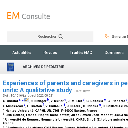
Rechercher
Service C
Rechercher
Actualités
Revues
Traités EMC
Domaines
ARCHIVES DE PÉDIATRIE
Experiences of parents and caregivers in ped
units: A qualitative study
- 07/10/22
Doi : 10.1016/j.arcped.2022.08.021
a
,
⁎
b
c
d
e
b
G. Durand
, B. Branger
, V. Durier
, J.-M. Liet
, G. Dabouis
, G. Picherot
d
f
d
g
F. Millasseau
, E. Gratton
, V. Guilbaud
, J. Nizard
, O. Bricaud
, B. Gaillard-Le R
a
Nantes Université, CAPHI, UR, 7463, F-44000 Nantes, France
b
CHU Nantes, France. Hôpital mère-enfant, 38 boulevard Jean-Monnet, 44093 N
c
Université de Rennes, Normandie Université, CNRS, EthoS (Éthologie animale e
France
d
Réanimation pédiatrique CHU Nantes, France. Hôpital mère-enfant, 38 bouleva