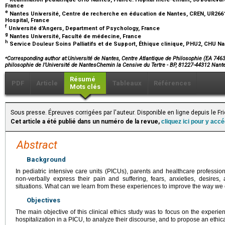
France
e
Nantes Université, Centre de recherche en éducation de Nantes, CREN, UR2661
Hospital, France
f
Université d'Angers, Department of Psychology, France
g
Nantes Université, Faculté de médecine, France
h
Service Douleur Soins Palliatifs et de Support, Éthique clinique, PHU2, CHU Na
⁎
Corresponding author at:Université de Nantes, Centre Atlantique de Philosophie (EA 74
philosophie de l'Université de NantesChemin la Censive du Tertre - BP, 81227-44312 Nan
Résumé
PDF
Article
Tableaux
Références
Mots clés
Sous presse. Épreuves corrigées par l'auteur. Disponible en ligne depuis le F
Cet article a été publié dans un numéro de la revue,
cliquez ici pour y acc
Abstract
Background
In pediatric intensive care units (PICUs), parents and healthcare professio
non-verbally express their pain and suffering, fears, anxieties, desires
situations. What can we learn from these experiences to improve the way we 
Objectives
The main objective of this clinical ethics study was to focus on the experienc
hospitalization in a PICU, to analyze their discourse, and to propose an ethic