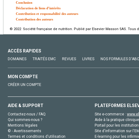
Conclusion
Déclaration de liens d’intérêts
Contribution et responsabilité des auteurs
Contribution des auteurs
© 2022 Société française de nutrition. Publié par Elsevier Masson SAS. Tous d
ACCÈS RAPIDES
DOMAINES
TRAITÉS EMC
REVUES
LIVRES
NOS FORMULES D'AB
MON COMPTE
CRÉER UN COMPTE
AIDE & SUPPORT
PLATEFORMES ELSE
Contactez-nous / FAQ
Site e-commerce :
www.el
Qui sommes-nous ?
Aide à la pratique clinique
Mentions légales
Portail pour les institution
© - Avertissements
Site d'information sur l'E
Termes et conditions d'utilisation
E-learning pour les infirmi