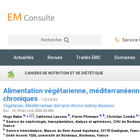
Rechercher
Service C
Rechercher
Actualités
Revues
Traités EMC
Domaines
CAHIERS DE NUTRITION ET DE DIÉTÉTIQUE
Alimentation végétarienne, méditerranéenn
chroniques
- 12/10/22
Vegetarian, Mediterranean diet and chronic kidney diseases
Doi : 10.1016/j.cnd.2022.02.005
a
,
⁎
b
a
,
b
a
,
Hugo Bakis
, Catherine Lasseur
, Pierre Pfirmann
, Christian Combe
a
Service de néphrologie, transplantation, dialyse et aphérèses, CHU de Bordea
France
b
Service hémodialyse, Maison du Rein-Aurad-Aquitaine, 33170 Gradignan, Fran
c
Unité Inserm 1026, université de Bordeaux, Bordeaux, France