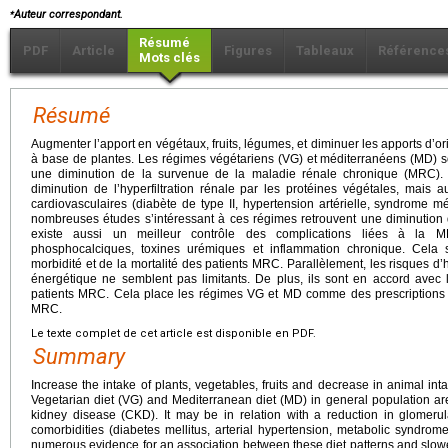
⁎
Auteur correspondant.
Résumé
PDF
Article
Figures
Tableaux
Référence
Mots clés
Résumé
Augmenter l’apport en végétaux, fruits, légumes, et diminuer les apports d’o
à base de plantes. Les régimes végétariens (VG) et méditerranéens (MD) s
une diminution de la survenue de la maladie rénale chronique (MRC).
diminution de l’hyperfiltration rénale par les protéines végétales, mais 
cardiovasculaires (diabète de type II, hypertension artérielle, syndrome 
nombreuses études s’intéressant à ces régimes retrouvent une diminution 
existe aussi un meilleur contrôle des complications liées à la M
phosphocalciques, toxines urémiques et inflammation chronique. Cela
morbidité et de la mortalité des patients MRC. Parallèlement, les risques d’
énergétique ne semblent pas limitants. De plus, ils sont en accord avec
patients MRC. Cela place les régimes VG et MD comme des prescriptions a
MRC.
Le texte complet de cet article est disponible en PDF.
Summary
Increase the intake of plants, vegetables, fruits and decrease in animal int
Vegetarian diet (VG) and Mediterranean diet (MD) in general population are
kidney disease (CKD). It may be in relation with a reduction in glomerula
comorbidities (diabetes mellitus, arterial hypertension, metabolic syndrom
numerous evidence for an association between these diet patterns and slow