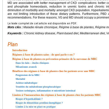
MD are associated with better management of CKD complications: better co
and phosphate homeostasis, reduction in uremic toxins and chronic in
diminution of morbidity and mortality amongst CKD population. Hyperkaliemi
are not limiting introduction of these dietary patterns. Furthermore, PBD
recommendations. For these reasons, VG and MD should occupy a prominent 
Le texte complet de cet article est disponible en PDF.
Mots clés :
Maladie rénale chronique, Régime à base de plantes, Régime m
Keywords :
Chronic kidney disease, Plant-based diet, Mediterranean diet, V
Plan
Introduction
Régimes à base de plantes sains - de quoi parle-t-on ?
Régime à base de plantes en prévention primaire de la survenue de MRC
Dans les faits – études cliniques
Mécanismes avancés
Bénéfices des régimes à base de plantes chez les patients avec une MRC
Progression de la MRC
Mortalité
Acidose métabolique
Troubles du métabolisme phosphocalcique
Toxines urémiques, inflammation et microbiote intestinal
Limites à l’instauration des régimes à base de plantes chez les patients MRC
Risque d’hyperkaliémie ?
Risque de dénutrition protéino-énergétique ?
Limites à la mise en place en pratique