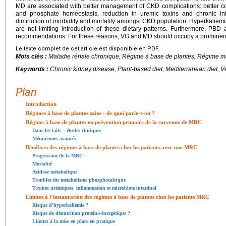
MD are associated with better management of CKD complications: better co
and phosphate homeostasis, reduction in uremic toxins and chronic in
diminution of morbidity and mortality amongst CKD population. Hyperkaliemi
are not limiting introduction of these dietary patterns. Furthermore, PBD
recommendations. For these reasons, VG and MD should occupy a prominent 
Le texte complet de cet article est disponible en PDF.
Mots clés :
Maladie rénale chronique, Régime à base de plantes, Régime m
Keywords :
Chronic kidney disease, Plant-based diet, Mediterranean diet, V
Plan
Introduction
Régimes à base de plantes sains - de quoi parle-t-on ?
Régime à base de plantes en prévention primaire de la survenue de MRC
Dans les faits – études cliniques
Mécanismes avancés
Bénéfices des régimes à base de plantes chez les patients avec une MRC
Progression de la MRC
Mortalité
Acidose métabolique
Troubles du métabolisme phosphocalcique
Toxines urémiques, inflammation et microbiote intestinal
Limites à l’instauration des régimes à base de plantes chez les patients MRC
Risque d’hyperkaliémie ?
Risque de dénutrition protéino-énergétique ?
Limites à la mise en place en pratique