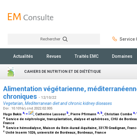
Rechercher
Service C
Rechercher
Actualités
Revues
Traités EMC
Domaines
CAHIERS DE NUTRITION ET DE DIÉTÉTIQUE
Alimentation végétarienne, méditerranéenn
chroniques
- 12/10/22
Vegetarian, Mediterranean diet and chronic kidney diseases
Doi : 10.1016/j.cnd.2022.02.005
a
,
⁎
b
a
,
b
a
,
Hugo Bakis
, Catherine Lasseur
, Pierre Pfirmann
, Christian Combe
a
Service de néphrologie, transplantation, dialyse et aphérèses, CHU de Bordea
France
b
Service hémodialyse, Maison du Rein-Aurad-Aquitaine, 33170 Gradignan, Fran
c
Unité Inserm 1026, université de Bordeaux, Bordeaux, France