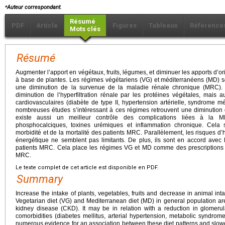
⁎
Auteur correspondant.
Résumé
PDF
Article
Figures
Tableaux
Référence
Mots clés
Résumé
Augmenter l’apport en végétaux, fruits, légumes, et diminuer les apports d’o
à base de plantes. Les régimes végétariens (VG) et méditerranéens (MD) s
une diminution de la survenue de la maladie rénale chronique (MRC).
diminution de l’hyperfiltration rénale par les protéines végétales, mais 
cardiovasculaires (diabète de type II, hypertension artérielle, syndrome 
nombreuses études s’intéressant à ces régimes retrouvent une diminution 
existe aussi un meilleur contrôle des complications liées à la M
phosphocalciques, toxines urémiques et inflammation chronique. Cela
morbidité et de la mortalité des patients MRC. Parallèlement, les risques d’
énergétique ne semblent pas limitants. De plus, ils sont en accord avec
patients MRC. Cela place les régimes VG et MD comme des prescriptions a
MRC.
Le texte complet de cet article est disponible en PDF.
Summary
Increase the intake of plants, vegetables, fruits and decrease in animal int
Vegetarian diet (VG) and Mediterranean diet (MD) in general population are
kidney disease (CKD). It may be in relation with a reduction in glomerula
comorbidities (diabetes mellitus, arterial hypertension, metabolic syndrom
numerous evidence for an association between these diet patterns and slow