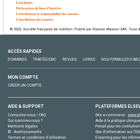
Conclusion
Déclaration de liens d’intérêts
Contribution et responsabilité des auteurs
Contribution des auteurs
© 2022 Société française de nutrition. Publié par Elsevier Masson SAS. Tous d
ACCÈS RAPIDES
DOMAINES
TRAITÉS EMC
REVUES
LIVRES
NOS FORMULES D'AB
MON COMPTE
CRÉER UN COMPTE
AIDE & SUPPORT
PLATEFORMES ELSE
Contactez-nous / FAQ
Site e-commerce :
www.el
Qui sommes-nous ?
Aide à la pratique clinique
Mentions légales
Portail pour les institution
© - Avertissements
Site d'information sur l'E
Termes et conditions d'utilisation
E-learning pour les infirmi